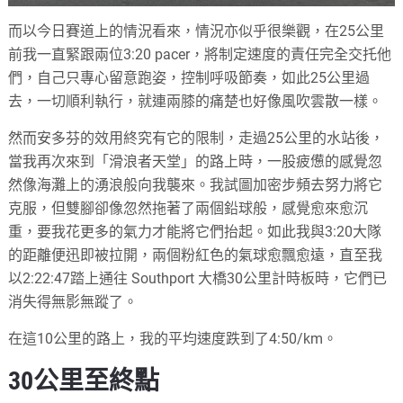
而以今日賽道上的情況看來，情況亦似乎很樂觀，在25公里
前我一直緊跟兩位3:20 pacer，將制定速度的責任完全交托他
們，自己只專心留意跑姿，控制呼吸節奏，如此25公里過
去，一切順利執行，就連兩膝的痛楚也好像風吹雲散一樣。
然而安多芬的效用終究有它的限制，走過25公里的水站後，
當我再次來到「滑浪者天堂」的路上時，一股疲憊的感覺忽
然像海灘上的湧浪般向我襲來。我試圖加密步頻去努力將它
克服，但雙腳卻像忽然拖著了兩個鉛球般，感覺愈來愈沉
重，要我花更多的氣力才能將它們抬起。如此我與3:20大隊
的距離便迅即被拉開，兩個粉紅色的氣球愈飄愈遠，直至我
以2:22:47踏上通往 Southport 大橋30公里計時板時，它們已
消失得無影無蹤了。
在這10公里的路上，我的平均速度跌到了4:50/km。
30公里至終點