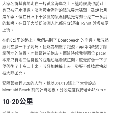
大家名符其實地走在一片黃金海岸之上。這時候我也感到上
身已被汗水濕透，澳洲黃金海岸的陽光異常猛烈，雖說七月
是冬季，但在日照下十多度的氣溫卻感覺有如香港二十多度
的和暖，在日間大部份澳洲人也都只穿短䄂 T-Shirt 與短褲便
上街。
在約8公里的路上，我們來到了 Boardbeach 的岸邊，我忽然
感到左膝一下子刺痛，便略為調整了跑姿，再稍稍改變了腳
掌落地的位置，才繼續往前跑去。而這時候我與兩位 pacer
本來只有兩三個身位的距離也逐漸被拉開，感覺好像一下子
便落後了十多二十米，咬牙加速追上去，發誓不能這麼快就
被大隊拋開。
緊隨著追趕3:20的人群，我以0:47:13踏上了大會設於
Mermaid Beach 前的計時地板，分段速度保持著4:43/km。
10-20公里