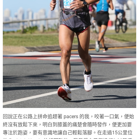
回說正在公路上拼命追趕著 pacers 的我，咬著一口氣，便始
終沒有放鬆下來，明白到膝蓋的痛楚會隨時發作，便更加要
專注於跑姿，要有意識地讓自己輕鬆落腳。在走過15公里位