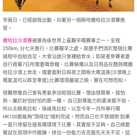
早兩日，已經啟程出動，向著另一個極地撒哈拉沙漠賽進
發。
撒哈拉沙漠賽
被譽為係世界上最艱辛嘅賽事之一，全程
250km,
分七天進行。比賽艱辛之處，是選手們須於整個比賽
過程中自給自足，大會沿途只會補給食水；如是者參賽者要
自行揹著
7
日所需要嘅食糧、比賽裝備以及日用品在酷熱嘅撒
哈拉沙漠上奔走，還要面對日與夜之間極大嘅温差
(
沙漠晚上
嘅氣温可以跌至零度
);
比賽環境嚴竣之極，實在可想而知。
很難想像自己會有勇氣參加呢個比賽，理由很簡單，我怕
熱，屬於好怕好怕的那一種。
自己耐寒能力則素來都不俗，
所以北極馬拉松、珠峰馬拉松，以至今年一月所舉行嘅
HK100
都能夠
“
頂得住
“
順利完成。然而自己也不禁細想
:
如果
一直只停留在擅長嘅環境下比賽，其實是不足夠。自己總要
嘗試在弱項中作鍛鍊，拼出一份能力去克服先天天不足，這