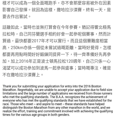
樣才可以成為一個全面嘅跑手，亦不會那麼容易被外在因素
影響自己發揮。就因為這樣，撒哈拉沙漠賽，終有一天，是
要去作出嘗試。
話雖如此，當時也並無打算會在今年參賽。猶記得響北極馬
拉松時，自己同芬蘭選手相約好會一起參呢個賽事，然而計
算過，最快都要
2017
年才可以實行。而且這個賽難度相當
高，
250km
亦係一個從未嘗試過嘅距離，當時好覺得，怎樣
都要再用點時間好好鍛鍊同提昇一下，待一齊準備好先再參
加。加上
2016
年正是波士頓馬拉松
120
週年，自己只係一心
渴望可以成功參加到波馬一起參與盛事；當時嘅專注，確是
不在撒哈拉沙漠賽上。