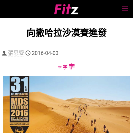
向撒哈拉沙漠賽進發
張思縈
2016-04-03
Increase
字
Reset
Decrease
字
字
font
font
font
size.
size.
size.