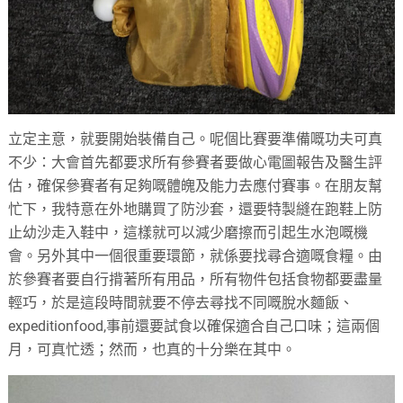
立定主意，就要開始裝備自己。呢個比賽要準備嘅功夫可真
不少：大會首先都要求所有參賽者要做心電圖報告及醫生評
估，確保參賽者有足夠嘅體魄及能力去應付賽事。在朋友幫
忙下，我特意在外地購買了防沙套，還要特製縫在跑鞋上防
止幼沙走入鞋中，這樣就可以減少磨擦而引起生水泡嘅機
會。另外其中一個很重要環節，就係要找尋合適嘅食糧。由
於參賽者要自行揹著所有用品，所有物件包括食物都要盡量
輕巧，於是這段時間就要不停去尋找不同嘅脫水麵飯、
expeditionfood,
事前還要試食以確保適合自己口味；這兩個
月，可真忙透；然而，也真的十分樂在其中。