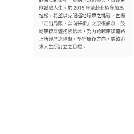
歡嘗試新事物，並相信透過參與、實踐更
能體驗人生。於 2015 年遠赴北極參加馬
拉松，希望以克服極地環境之挑戰，宣揚
「走出局限，奔向夢想」之康復訊息，鼓
勵康復群體抱緊信念，努力跨越康復道路
上所經歷之障礙，堅守康復方向，繼續追
求人生所訂立之目標。