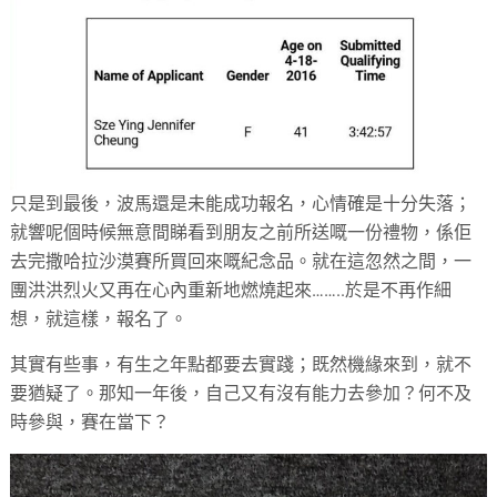
只是到最後，波馬還是未能成功報名，心情確是十分失落；
就響呢個時候無意間睇看到朋友之前所送嘅一份禮物，係佢
去完撒哈拉沙漠賽所買回來嘅紀念品。就在這忽然之間，一
團洪洪烈火又再在心內重新地燃燒起來
……..
於是不再作細
想，就這樣，報名了。
其實有些事，有生之年點都要去實踐；既然機緣來到，就不
要猶疑了。那知一年後，自己又有沒有能力去參加？何不及
時參與，賽在當下？