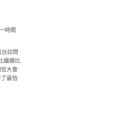
同一時間
電台訪問
比繼續比
我相信大會
作了最恰