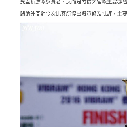
受盡折騰嘅參賽者，反而是力撐大會嘅主要群
歸納外間對今次比賽所提出嘅質疑及批評，主