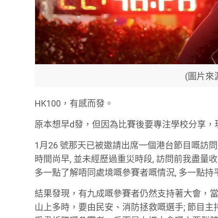
(圖片來源
HK100，有感而發。
原本想早d發，但因為比賽後要專注學校分享，
1月26 號那天已被邀請出席一個港台節目嘅訪問,
時間尚早, 並未經歷過重災時段, 訪問前我盡量收
多一點了解唔同處境嘅參賽者嘅情況, 多一點持
結果發現，有九成嘅參賽者仍然支持著大會，
山上多時，要由民安、消防拯救嘅選手; 節目