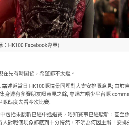
：HK100 Facebook專頁)
現在先有時間發，希望都不太遲。
 講述返當日 HK100嘅情景同埋對大會安排嘅意見; 由於
集身邊有參賽朋友嘅意見之餘, 亦睇左唔少平台嘅 commen
平嘅態度去看今次比賽.
當中包括未腰斬已經中途退賽，唔知賽事已經腰斬，甚至
主持人對呢個現象都感到十分愕然，不明為何因主辦「安排