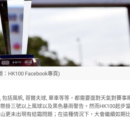
：HK100 Facebook專頁)
賽, 包括風帆, 哥爾夫球, 單車等等，都需要面對天氣對賽
懸掛三號以上風球以及黑色暴雨警告。然而HK100起步
帽山更未出現有結霜問題；在這種情況下，大會繼續如期