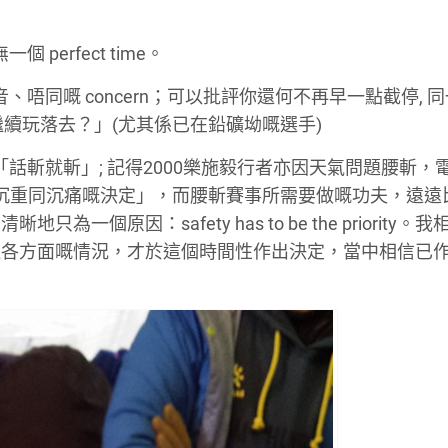
erfect time。
唔同嘅 concern；可以批評你還何不再早一點截停, 
繼續玩落去？」(尤其係已在鉛礦坳嘅選手)
話斬就斬」; 記得2000樂施毅行者亦因天氣問題腰斬，
沉重同沉痛嘅決定」，而腰斬賽事所需要做嘅功夫，遠遠
原因：safety has to be the priority。
過各方面嘅情況，才於這個時間性作出決定，當中相信已