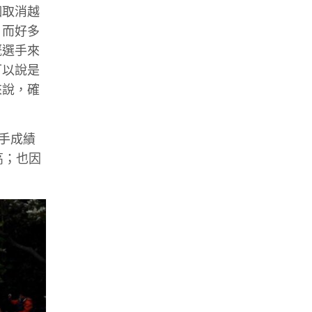
個取消越
，而好多
嘅選手來
可以說是
來說，確
選手成績
高；也因