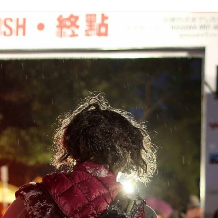
font
font
font
size.
size.
size.