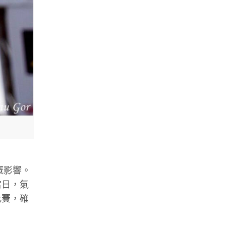
事嘅影響。
當日，氣
比賽，確