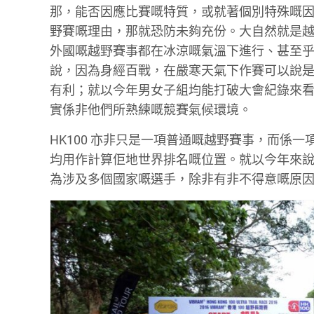
那，能否因應比賽嘅特質，或就著個別特殊嘅
野賽嘅理由，那就恐防未夠充份。大自然就是
外國嘅越野賽事都在冰涼嘅氣溫下進行、甚至
說，因為身經百戰，在嚴寒天氣下作賽可以說
有利；就以今年男女子組均能打破大會紀錄來
實係非他們所熟練嘅競賽氣候環境。
HK100 亦非只是一項普通嘅越野賽事，而係一項國際性
均用作計算佢地世界排名嘅位置。就以今年來說
為涉及多個國家嘅選手，除非有非不得意嘅原