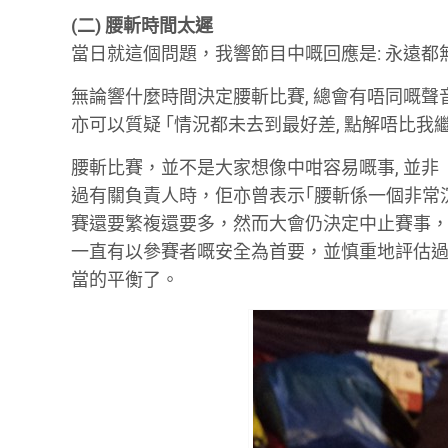
(二) 腰斬時間太遲
當日就這個問題，我響節目中嘅回應是: 永遠都無一個 p
無論響什麼時間決定腰斬比賽, 總會有唔同嘅聲音、
亦可以質疑 ｢情況都未去到最好差, 點解唔比我
腰斬比賽，並不是大家想像中咁容易嘅事, 並非「
過有關負責人時，佢亦曾表示｢腰斬係一個非常
賽還要繁複還要多，然而大會仍決定中止賽事，清晰地只為一個
一直有以參賽者嘅安全為首要，並慎重地評估
當的平衡了。