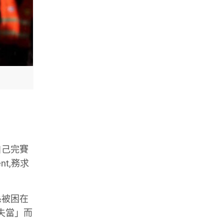
自己完賽
t,務求
係被困在
失當」而