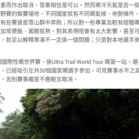
因素而作出取消，答案相信是可以。然而寒冷天氣是否一
越野賽的競賽場地，不同國家就有不同嘅氣候、地勢條件
乎有些賽道是雪山群中奔跑；所以對一些專業及較有經驗
是加常便飯、駕輕就熟，對其表現唔會有太大影響，甚至
看，就足以解釋寒凍不一定係一個問題；只是對本地選手
嘅世界賽，係Ultra Trail World Tour 嘅第一站，
，已經吸引左共50個國家嘅選手參加，可見賽事水平之
因，否則賽事確是不應輕言取消。