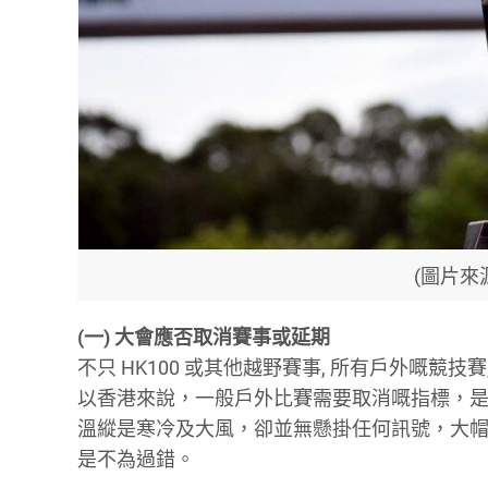
(圖片來源
(一) 大會應否取消賽事或延期
不只 HK100 或其他越野賽事, 所有戶外嘅競技
以香港來說，一般戶外比賽需要取消嘅指標，是
溫縱是寒冷及大風，卻並無懸掛任何訊號，大
是不為過錯。