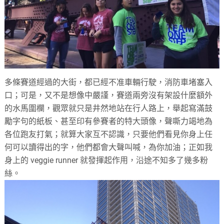
多條賽道經過的大街，都已經不准車輛行駛，消防車堵塞入
口；可是，又不是想像中嚴謹，賽道兩旁沒有架設什麼額外
的水馬圍欄，觀眾就只是井然地站在行人路上，舉起寫滿鼓
勵字句的紙板、甚至印有參賽者的特大頭像，聲嘶力竭地為
各位跑友打氣；就算大家互不認識，只要他們看見你身上任
何可以讀得出的字，他們都會大聲叫喊，為你加油；正如我
身上的 veggie runner 就發揮起作用，沿途不知多了幾多粉
絲。