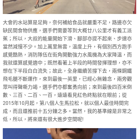
大會的水站算是足夠，奈何補給食品就嚴重不足，路邊亦欠
缺民間食物供應，選手們需要等到大概廿八公里才有義工派
蕉；所以，大叔的能量開始下滑、腳部亦提不起來、步速亦
當然減慢不少。加上萬里無雲，溫度上升，有個別西方跑手
感覺酷熱，消防隊伍在街角開動強力水風機為大家降溫，而
我就還算感覺適中；既然看著上半段的時間發揮理想，亦不
想在下半段白白流失；故此，全身繼續苦撐下去，兩條鋼鐵
飛毛腿不斷運作，來到最後一英里，已經心無雜念，兩旁觀
眾叫得聲嘶力竭，選手們亦都奮勇向前；來到最後四百米倒
數、三百、二百、一百，遠遠看見紅色終點就在眼前；從
2015年10月起，第八個人生馬拉松，就以個人最佳時間完
成，而且還推前十五分鐘之多。當然，我的基準線是非常之
低，所以，將來還有很大進步空間呢!