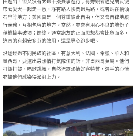
由進出，但又沒有太過干擾賽事進行；有旁觀者遇見朋友便
帶著愛犬一起走一敞，亦有路人快閃過馬路，或者站在橋頭
石壆等地方；美國真是一個尊重彼此自由，但又會自律地履
行義務，互相包容的地方。當然，亦會有用心不良的壞份子
藉機搞事破壞；始終，通常跑友的正面思想都會比負面多，
這真的有賴安多芬的效用，還是專心跑步吧。
沿途經過不同民族的社區，有意大利、法國、希臘、華人和
墨西哥，要選出最熱情打氣隊伍的話，非墨西哥莫屬。他們
打鑼打鼓、唱歌跳舞，自然流露熱情好客特質，選手的心情
亦被他們感染得澎湃上力。