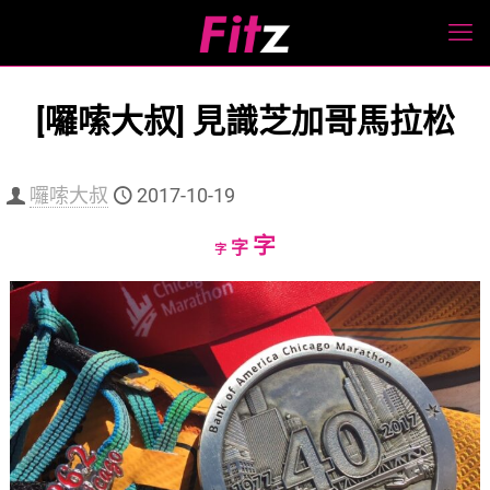
[囉嗦大叔] 見識芝加哥馬拉松
囉嗦大叔
2017-10-19
Increase
字
Reset
Decrease
字
字
font
font
font
size.
size.
size.