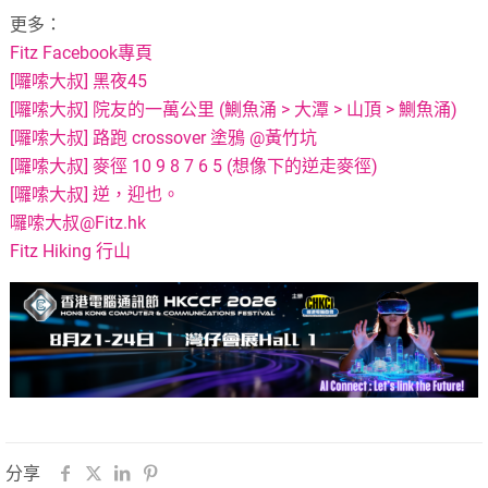
更多：
Fitz Facebook專頁
[囉嗦大叔] 黑夜45
[囉嗦大叔] 院友的一萬公里 (鰂魚涌 > 大潭 > 山頂 > 鰂魚涌)
[囉嗦大叔] 路跑 crossover 塗鴉 @黃竹坑
[囉嗦大叔] 麥徑 10 9 8 7 6 5 (想像下的逆走麥徑)
[囉嗦大叔] 逆，迎也。
囉嗦大叔@Fitz.hk
Fitz Hiking 行山
分享