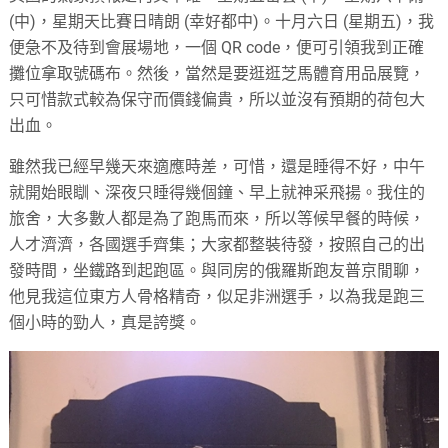
(中)，星期天比賽日晴朗 (幸好都中)。十月六日 (星期五)，我
便急不及待到會展場地，一個 QR code，便可引領我到正確
攤位拿取號碼布。然後，當然是要逛逛芝馬體育用品展覽，
只可惜款式較為保守而價錢偏貴，所以並沒有預期的荷包大
出血。
雖然我已經早幾天來適應時差，可惜，還是睡得不好，中午
就開始眼瞓、深夜只睡得幾個鐘、早上就神采飛揚。我住的
旅舍，大多數人都是為了跑馬而來，所以等候早餐的時候，
人才濟濟，各國選手齊集；大家都整裝待發，按照自己的出
發時間，坐鐵路到起跑區。與同房的俄羅斯跑友普京閒聊，
他見我這位東方人骨格精奇，似足非洲選手，以為我是跑三
個小時的勁人，真是誇獎。