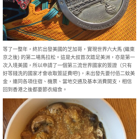
等了一整年，終於出發美國的芝加哥，實現世界六大馬 (繼東
京之後) 的第二場馬拉松。這是大叔首次踏足美洲，亦是第一
次入境美國，所以申請了一個第三流世界國家的簽證（只有
好等錢洗的國家才會收取簽証費吧!)，未出發先要付佰二蚊美
金，連同各項住宿、機票、當地交通及基本消費開支，相信
回到香港之後都要節衣縮食。