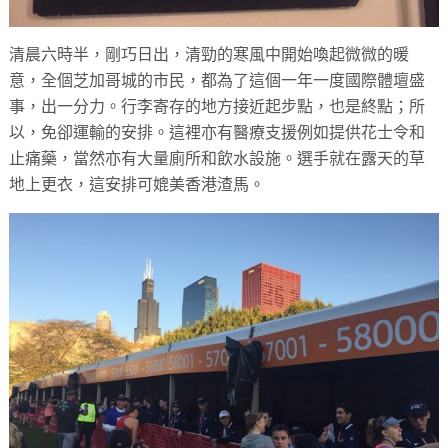
清晨六時半，剛巧日出，清勁的寒風中開始喚起微微的暖
意，全個芝加哥城的市民，都為了這個一年一度國際體壇盛
事，出一分力。行李寄存的地方接近起步點，也是終點；所
以，免卻運輸的安排。這裡亦有醫療支援例如提供花士令和
止痛藥，當然亦有大量廁所和飲水設施。選手就在露天的草
地上更衣，這安排可媲美香港渣馬。