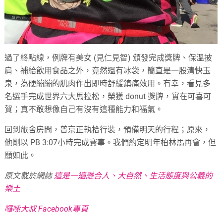
過了終點線，例牌有美女 (見仁見智) 頒發完成獎牌、保溫披
肩、補給飲用食品之外，竟然還有冰袋，簡直是一股清快玉
泉，為硬繃繃的肌肉作出即時舒緩鎮痛效用。有幸，看見多
名選手完成世界六大馬拉松，榮獲 donut 獎牌，實在可喜可
賀；真不敢想像自己有沒有這種能力和福氣。
回到旅舍房間，普京正執拾行裝，預備明天的行程；原來，
他剛以 PB 3:07小時完成賽事。我們約定明年柏林馬再會，但
願如此。
原文載於網誌
這是一遍融合人、大自然、生活態度與公義的
樂土
囉嗦大叔 Facebook專頁