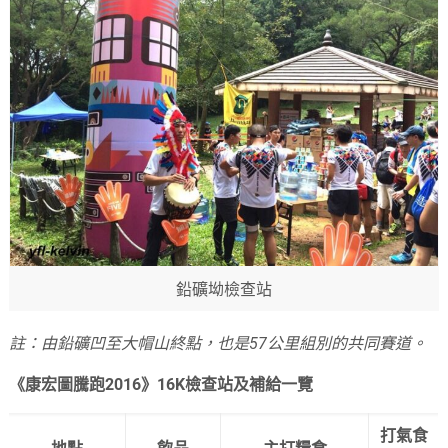
鉛礦坳檢查站
註：由鉛礦凹至大帽山終點，也是57公里組別的共同賽道。
《康宏圖騰跑2016》16K檢查站及補給一覽
打氣食