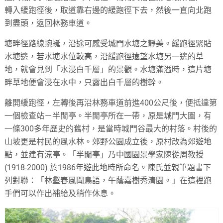
轉入緩跑徑後，取道靠右邊的緩跑徑下去，然後一直向北跑
到盡頭，返回林務車道。
塘畔徑路線蜿蜒，沿途可感受城門水塘之靜美。緩跑徑緊貼
水塘邊，若水塘水位較高，沿緩跑徑遠望水塘另一邊的草
地，就會見到「水浸白千層」的景觀。水塘滿溢時，這片塘
畔草地便會浸在水中，只露出白千層的樹幹。
離開緩跑徑，左轉後再沿林務車道前進400公尺後，便抵達第
一個檢查站－半閒亭。半閒亭所在一帶，原是城門大圍，有
一條300多年歷史的舊村，是當時城門谷最大的村落。村後的
山坡更是村民的風水林。郊野公園成立後，原村改為郊遊地
點，並建有涼亭。「半閒亭」乃中國園景學家陳從周教授
(1918-2000) 於1986年遊此地時所命名。陳氏並親筆題書下
列對聯：「林壑春風聞鳥語，午蔭嘉樹秀清園。」在這裡跑
手們可以作出補給及稍作休息。