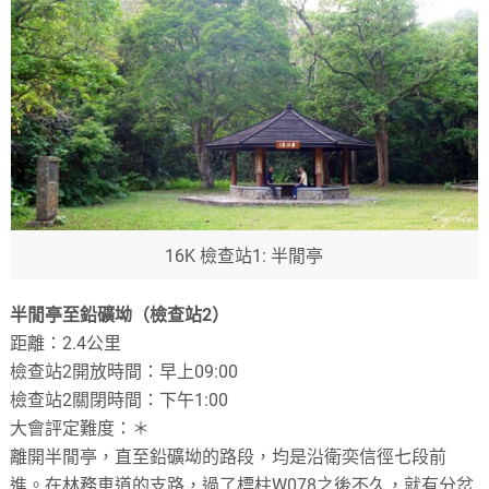
16K 檢查站1: 半閒亭
半閒亭至鉛礦坳（檢查站2）
距離：2.4公里
檢查站2開放時間：早上09:00
檢查站2關閉時間：下午1:00
大會評定難度：＊
離開半閒亭，直至鉛礦坳的路段，均是沿衛奕信徑七段前
進。在林務車道的支路，過了標柱W078之後不久，就有分岔