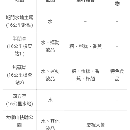
地點
飲品
主打糧食
物
城門水塘主壩
水
–
–
(16公里起點)
半閒亭
水、運動
(16公里檢查
糖、蛋糕、香蕉
–
飲品
站1 )
鉛礦坳
水、運動
糖、蛋糕、香
特色食
(16公里檢查
飲品
蕉、杯麵
品
站2)
四方亭
水
–
–
(16公里水站)
大帽山扶輪公
水、其他
園
慶祝大餐
飲品