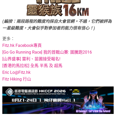
(編按：兩段路程的難度均採自大會官網。不過，它們被評為
一星級難度，大會似乎對參加者的能力很有信心！)
更多：
Fitz.hk Facebook專頁
[Go Go Running Race] 我的首戰山賽: 圖騰跑2016
[山界盛事] 雷利、苗圃接受報名!
[香港的馬拉松] 全馬 半馬 及 超馬
Eric
Lo@Fitz.hk
Fitz Hiking 行山