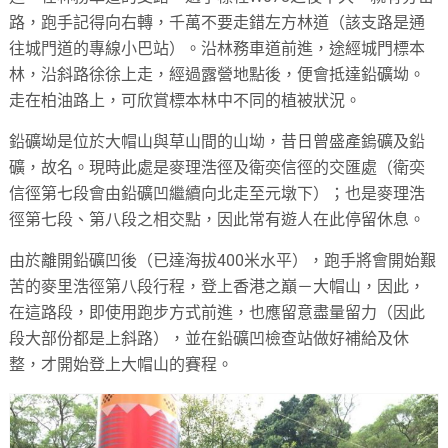
路，跑手記得向右轉，千萬不要走錯左方林道（該支路是通
往城門道的專線小巴站）。沿林務車道前進，途經城門標本
林，沿斜路徐徐上走，經過露營地點後，便會抵達鉛礦坳。
走在柏油路上，可欣賞標本林中不同的植被狀況。
鉛礦坳是位於大帽山與草山間的山坳，昔日曾盛產鎢礦及鉛
礦，故名。現時此處是麥理浩徑及衛奕信徑的交匯處（衛奕
信徑第七段會由鉛礦凹繼續向北走至元墩下）；也是麥理浩
徑第七段、第八段之相交點，因此常有遊人在此停留休息。
由於離開鉛礦凹後（已達海拔400米水平），跑手將會開始艱
苦的麥里浩徑第八段行程，登上香港之巔－大帽山，因此，
在這路段，即使用跑步方式前進，也應留意盡量留力（因此
段大部份都是上斜路），並在鉛礦凹檢查站做好補給及休
整，才開始登上大帽山的賽程。