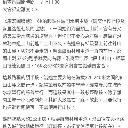
檢查站關閉時間：早上11:30
大會評定難度：＊
《康宏圖騰跑》16K的起點在城門水塘主壩（衛奕信徑七段及
麥里浩徑七段的起點），一開始跑到盡頭上山前，會有分叉
路叉去沿水塘邊的塘畔徑，但切記不要心急左轉，應靠右沿
林務車道上山前進。上山不久，右邊會有梯級登上前往針山
的山徑，切記不要走錯，應繼續沿林務車道一直向前行。反
而出戰57K的跑手就要向右轉，沿麥里浩徑七段上針山，經草
山抵達鉛礦凹，16K及57K的賽道將會在鉛礦凹會合。
這段路程的頭半段，沿途主要大約在海拔220-240米之間的針
山山腰之間行進，記得筆者以前讀中學時，經常參加在城門
水塘舉行的慈善步行，而這段是其中一段必經路段，除了離
開主壩一小段較斜外，其餘大致是在平路，故此，只要保持
均速輕鬆跑便可，不需使用行山杖。
離開起點大約2公里處，就要離開林務車道，沿山徑左邊小路
進入城門水塘緩跑徑（畔塘徑，為衛奕信徑第七段所在）。