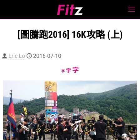
[圖騰跑2016] 16K攻略 (上)
Eric Lo
2016-07-10
Increase
字
Reset
Decrease
字
字
font
font
font
size.
size.
size.