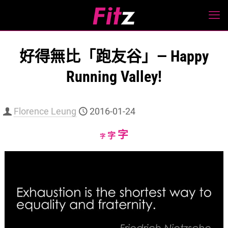
好得無比「跑友谷」— Happy
Running Valley!
Florence Leung
2016-01-24
Increase
字
Reset
Decrease
字
字
font
font
font
size.
size.
size.