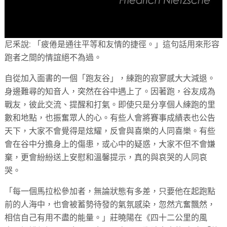
尼釆說: 「疲倦是通往平等和友情的捷徑。」這句話用來形容
跑者之間的情誼絕不為過。
自從加入面書的一個「跑友谷」，練跑的寂寥感大大減退。
身邊難尋的知音人，突然在谷中遇上了。因著跑，谷友成為
戰友，彼此交流、提醒和打氣。即使只是分享個人練跑的里
數和地點，也振奮眾人的心。有些人會將賽事成績表也公告
天下，大家不會覺得是炫耀，反會與喜樂的人同喜樂。有些
會在谷中分擔身上的傷患，或心中的疑惑，大家不但不會嫌
棄，更會紛紛送上安慰和溫馨提示，真的與哀哭的人同哀
哭。
「每一個馬拉松參加者，無論狀態有多差，只要他在起跑點
前的人海中，也會被蓄勢待發的氣氛感染，忽然亢奮飄然，
相信自己有用不盡的能量。」莊曉陽在《四十二公里的風