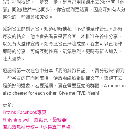
光》裡說得好。一步又一步，是自己用腳踏出去的; 但有「他
腳」同跑(雖然未必同步)，你會感到更踏實，因為深知有人分
嘗你的一些體會和感受。
感謝谷主開創這谷，知道初時他花了不少能量作管理。那時
每次的帖文，他也會先看看是否合宜，才批准在谷中分享，
以免有人濫作宣傳。如今此谷已漸趨成熟，谷友可以直接作
即時的分享，可謂互動性高，氣氛熱烈。更時有新人加入，
壯大聲勢。
還記得第一次在谷中分享「我的練跑日記」，萬分戰兢! 得到
一些谷友的正面回應後，便放膽繼續張貼拙文了。樂跑下去
是美好的遠象，若要延續，實在需要互勉的群體。A runner is
also cheerer for each other! Give me FIVE! Yeah!
更多:
Fitz.hk Facebook專頁
Finishing well—終點見，最緊要!
開心渣馬進步獎—「你是真正目標!」