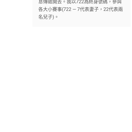
息傳遞開去。我以722為終身號碼，參與
各大小賽事(722 — 7代表妻子，22代表兩
名兒子)。