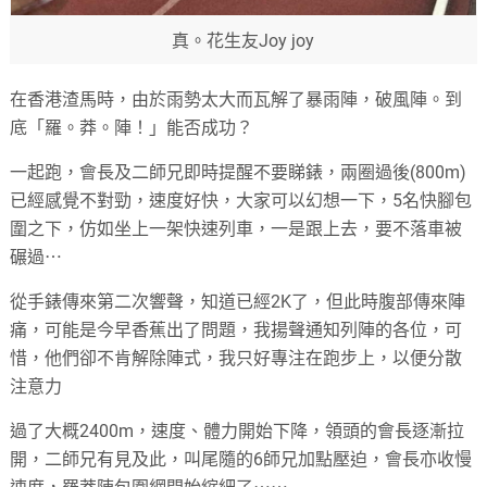
真。花生友Joy joy
在香港渣馬時，由於雨勢太大而瓦解了暴雨陣，破風陣。到
底「羅。莽。陣！」能否成功？
一起跑，會長及二師兄即時提醒不要睇錶，兩圈過後(800m)
已經感覺不對勁，速度好快，大家可以幻想一下，5名快腳包
圍之下，仿如坐上一架快速列車，一是跟上去，要不落車被
碾過⋯
從手錶傳來第二次響聲，知道已經2K了，但此時腹部傳來陣
痛，可能是今早香蕉出了問題，我揚聲通知列陣的各位，可
惜，他們卻不肯解除陣式，我只好專注在跑步上，以便分散
注意力
過了大概2400m，速度、體力開始下降，領頭的會長逐漸拉
開，二師兄有見及此，叫尾隨的6師兄加點壓迫，會長亦收慢