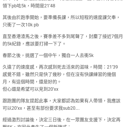
領下pb咗5k，時間是21’48
其後由於跑季開始，要準備長課，所以短程的速度課欠奉，
只衝了一次10k pb
直至香港渣馬之後，賽季差不多到尾聲了，封麈了接近7個月
的5k紀錄，應該要打掃一下了。
春節之後，挑選了一個中午，獨自一人去衝5k
久違了的速度感，再次感到死去活來的滋味，時間：21’39
感覺不錯，雖然只是快了幾秒，但在沒有快課練習的幾個
月，有這個時間，還是好的。
但心還是希望可以見到20’xx
跟跑團的隊友提起此事，大家都認為如果有人帶領，我應該
可以20’xx，甚至有部份要求我sub20….
經過激烈討論後，決定三日後，在一眾團友支援下，決定再