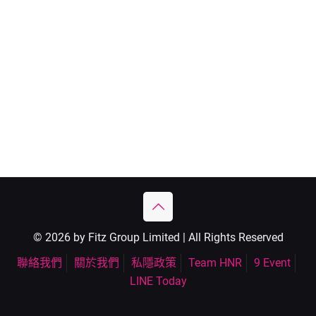
© 2026 by Fitz Group Limited | All Rights Reserved
聯絡我們
關於我們
私隱政策
Team HNR
9 Event
LINE Today