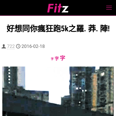
好想同你瘋狂跑5k之羅. 莽. 陣!
722
2016-02-18
Increase
字
Reset
Decrease
字
字
font
font
font
size.
size.
size.