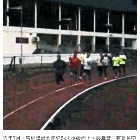
去年7月，曾經講過要跑好5k再逐級而上，慶幸當日有會長帶