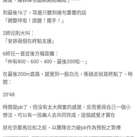
速度，羅莽陣包圍網開始縮細了⋯⋯
到最後1k了，耳邊只聽到幾句重覆的話
「調整呼吸！提腿！擺手！」
2師兄則大叫：
「安排兩個在終點支援」
6師兄一直從後方報距離：
「仲有800、600、400、最後200啦⋯」
在最後200m直路，感覺到一股白光，衝過去就是終點了，時
間：
20’48
時間是pb了，但沒有太大興奮的感覺，反而覺得自己一個小
想法，可以有一班癲人去共同完成，這個感覺才實在
就在京都馬拉松之前，以團隊合力破pb作為預祝之賀禮