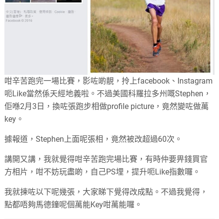
咁辛苦跑完一場比賽，影咗啲靚，拎上facebook、Instagram
呃Like當然係天經地義啦。不過美國科羅拉多州嘅Stephen，
佢喺2月3日，換咗張跑步相做profile picture，竟然變咗做萬
key。
據報道，Stephen上面呢張相，竟然被改超過60次。
講開又講，我就覺得咁辛苦跑完場比賽，有時仲要畀錢買官
方相片，咁不妨玩盡啲，自己PS埋，提升呃Like指數囉。
我就揀咗以下呢幾張，大家睇下覺得改成點。不過我覺得，
點都唔夠馬德鐘呢個萬能Key咁萬能囉。