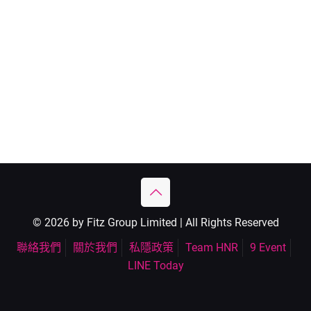
© 2026 by Fitz Group Limited | All Rights Reserved
聯絡我們
關於我們
私隱政策
Team HNR
9 Event
LINE Today