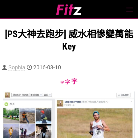
[PS大神去跑步] 威水相慘變萬能
Key
Sophia
2016-03-10
Increase
字
Reset
Decrease
字
字
font
font
font
size.
size.
size.