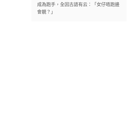
成為跑手，全因古語有云：「女仔唔跑邊
會靚？」