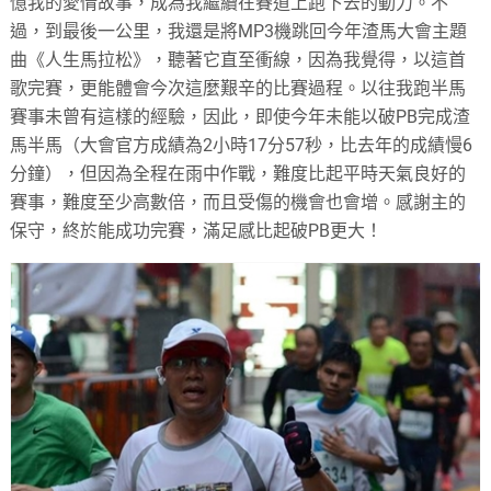
憶我的愛情故事，成為我繼續在賽道上跑下去的動力。不
過，到最後一公里，我還是將MP3機跳回今年渣馬大會主題
曲《人生馬拉松》，聽著它直至衝線，因為我覺得，以這首
歌完賽，更能體會今次這麼艱辛的比賽過程。以往我跑半馬
賽事未曾有這樣的經驗，因此，即使今年未能以破PB完成渣
馬半馬（大會官方成績為2小時17分57秒，比去年的成績慢6
分鐘），但因為全程在雨中作戰，難度比起平時天氣良好的
賽事，難度至少高數倍，而且受傷的機會也會增。感謝主的
保守，終於能成功完賽，滿足感比起破PB更大！