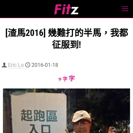
[渣馬2016] 幾難打的半馬，我都
征服到!
Eric Lo
2016-01-18
Increase
字
Reset
Decrease
字
字
font
font
font
size.
size.
size.