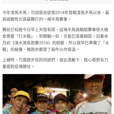
今年渣馬半馬，可說是自從我2014年首戰渣馬半馬以來，最
具挑戰性也是最難打的一場半馬賽事。
賽前已知道今日早上天陰有雨，這場半馬挑戰組賽事很大機
會需要「打水戰」，到開戰一刻，天氣仍落著細雨。因著本
月初《清水灣長跑賽2016》的經驗，所以我早已準備了「水
戰」的裝備，連跑衣都穿了兩件以作保溫。
上線時，巧還跑步班的同道們，彼此激勵下，我心裡更有力
量面對這場硬仗。