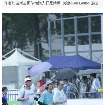
作者於波斯富街準備跑入軒尼詩道（鳴謝Ken Leung拍攝）