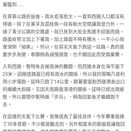
著臨到……
在青葵公路折返後，雨水愈落愈大，一直到西隧入口都沒有
停過。除了在美孚及荔枝角一段有較大空間讓我發力外，一
過了青沙公路的交匯處，就已見到大批全馬選手迎面而過，
路面收窄又加上下著雨，加上路面不時有積水，一不小心就
會滑倒「拗柴」。所以，在惡劣天氣下跑這一段路，真的是
要步步為營，寧願稍為減慢速度，也不願因此而受傷棄賽。
入到西隧，暫時免去被雨淋的難關，但西隧本身在海平面下
25米，因隧道路面已經有雨水的關係，所以我的策略乃是利
用小步慢跑。這時已跑了14公里，跟著要面對西隧港島出口
的連續大斜路，又因天雨路面濕滑的關係，這時已經出現疲
態，所以要間中暫時做「步兵」，稍為回氣後才繼續跑下
去。
在這樣的天氣下比賽，音樂成為了最佳良伴。今年賽事我揀
了30多首歌，不少都是勵志的，另外相當多的歌曲是讓我回