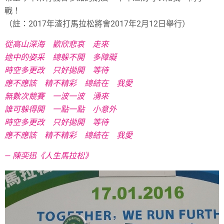
戰！
（註：2017年渣打馬拉松將會2017年2月12日舉行）
從高山深海 歡欣悲哀 走來
途中的姿采 總躲不開 多障礙
時空多更改 只好拋開 等待
應不應該 精不精彩 總結在 我愛
無數次競賽 一波一波 湧來
誰可躲得開 一點一點 小意外
時空多更改 只好拋開 等待
應不應該 精不精彩 總結在 我愛
— 陳奕迅《人生馬拉松》