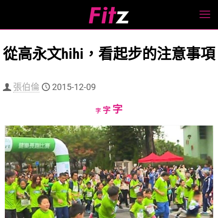
從高永文hihi，看起步的注意事項
張伯倫
2015-12-09
Increase
字
Reset
Decrease
字
字
font
font
font
size.
size.
size.