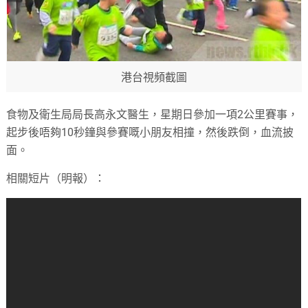
港台視頻截圖
食物及衛生局局長高永文醫生，星期日參加一項2公里賽事，
起步後唔夠10秒鐘與參賽嘅小朋友相撞，然後跌倒，血流披
面。
相關短片（明報）：