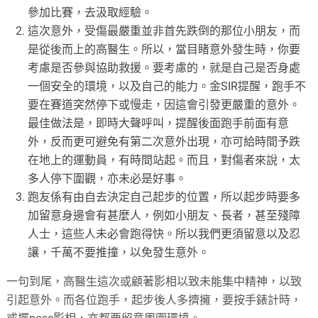
參加比賽，去汲取經驗。
這次意外，受傷最嚴重並非首先跌倒的那位小朋友，而
是從後而上的高醫生。所以，當目睹意外發生時，你要
考慮是否參與協助救援。要考慮的，就是自己是否身處
一個安全的環境，以及自己的能力。金SIR提醒，跑手不
要在賽道突然停下或慢走，因這會引發更嚴重的意外。
最佳做法是，即時大聲呼叫，提醒後面跑手前面有意
外，反而更可避免有第二次意外出現，亦可給時間予跌
在地上的運動員，有時間站起。而且，對傷者來說，太
多人停下圍觀，亦未必是好事。
跑友係有由自去決定自己起步的位置，所以起步時要多
加留意身邊會有甚麼人，例如小朋友、長者，甚至殘障
人士，這些人未必會跑得快。所以我們更須留意以及忍
讓，千萬不要推撞，以免發生意外。
一句到尾，高醫生這次或顧著影相以致未能集中精神，以致
引起意外。而各位跑手，起步後人多擠擁，要按手錶計時，