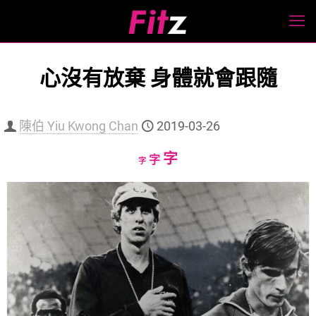
心沒有放棄 身體就會跟隨
陳伯 Yiu Kwong Chan
2019-03-26
Increase
字
Reset
Decrease
字
字
font
font
font
size.
size.
size.