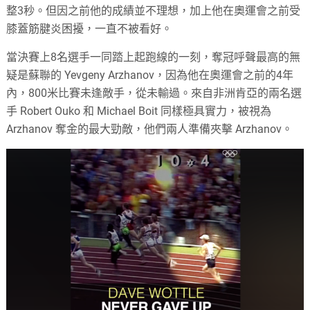
整3秒。但因之前他的成績並不理想，加上他在奧運會之前受
膝蓋筋腱炎困擾，一直不被看好。
當決賽上8名選手一同踏上起跑線的一刻，奪冠呼聲最高的無
疑是蘇聯的 Yevgeny Arzhanov，因為他在奧運會之前的4年
內，800米比賽未逢敵手，從未輸過。來自非洲肯亞的兩名選
手 Robert Ouko 和 Michael Boit 同樣極具實力，被視為
Arzhanov 奪金的最大勁敵，他們兩人準備夾擊 Arzhanov。