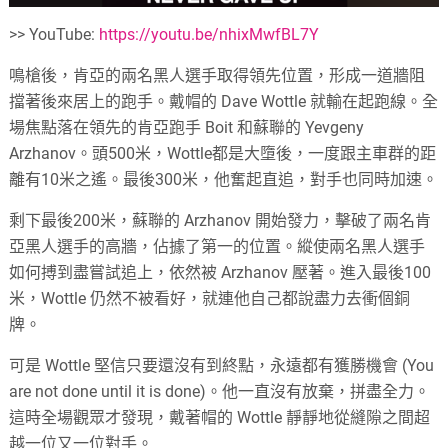
>> YouTube:
https://youtu.be/nhixMwfBL7Y
鳴槍後，肯亞的兩名黑人選手取得領先位置，形成一道牆阻
擋著後來居上的跑手。戴帽的 Dave Wottle 就輸在起跑線。全
場焦點落在領先的肯亞跑手 Boit 和蘇聯的 Yevgeny
Arzhanov。頭500米，Wottle都是大墮後，一度跟主車群的距
離有10米之遙。最後300米，他奮起直追，對手也同時加速。
剩下最後200米，蘇聯的 Arzhanov 開始發力，擊破了兩名肯
亞黑人選手的高牆，佔據了第一的位置。縱使兩名黑人選手
如何搏到盡嘗試追上，依然被 Arzhanov 壓著。進入最後100
米，Wottle 仍然不被看好，就連他自己都說盡力去衝個銅
牌。
可是 Wottle 堅信只要還沒有到終點，永遠都有獲勝機會 (You
are not done until it is done)。他一直沒有放棄，拼盡全力。
這時全場觀眾才發現，戴著帽的 Wottle 靜靜地從縫隙之間超
越一位又一位對手。