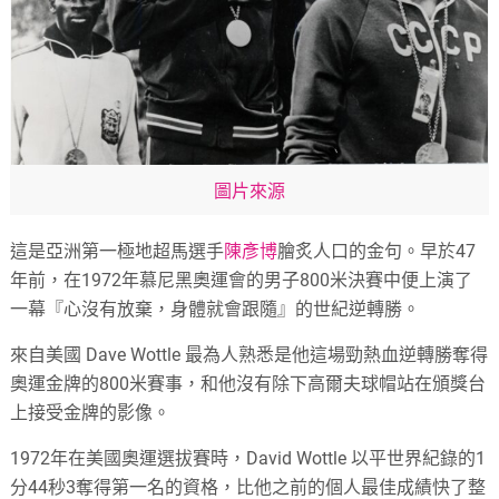
圖片來源
這是亞洲第一極地超馬選手
陳彥博
膾炙人口的金句。早於47
年前，在1972年慕尼黑奧運會的男子800米決賽中便上演了
一幕『心沒有放棄，身體就會跟隨』的世紀逆轉勝。
來自美國 Dave Wottle 最為人熟悉是他這場勁熱血逆轉勝奪得
奧運金牌的800米賽事，和他沒有除下高爾夫球帽站在頒獎台
上接受金牌的影像。
1972年在美國奧運選拔賽時，David Wottle 以平世界紀錄的1
分44秒3奪得第一名的資格，比他之前的個人最佳成績快了整