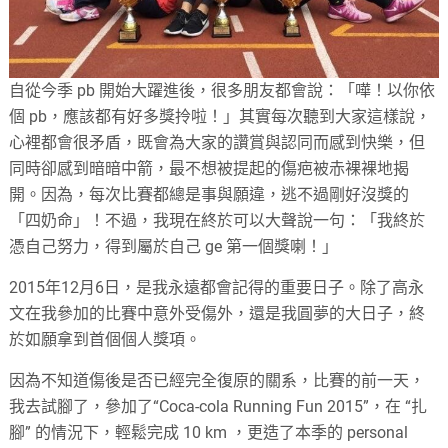
自從今季 pb 開始大躍進後，很多朋友都會說：「嘩！以你依
個 pb，應該都有好多獎拎啦！」其實每次聽到大家這樣說，
心裡都會很矛盾，既會為大家的讚賞與認同而感到快樂，但
同時卻感到暗暗中箭，最不想被提起的傷疤被赤裸裸地揭
開。因為，每次比賽都總是事與願違，逃不過剛好沒獎的
「四奶命」！不過，我現在終於可以大聲說一句：「我終於
憑自己努力，得到屬於自己 ge 第一個獎喇！」
2015年12月6日，是我永遠都會記得的重要日子。除了高永
文在我參加的比賽中意外受傷外，還是我圓夢的大日子，終
於如願拿到首個個人獎項。
因為不知道傷後是否已經完全復原的關系，比賽的前一天，
我去試腳了，參加了“Coca-cola Running Fun 2015”，在 “扎
腳” 的情況下，輕鬆完成 10 km ，更造了本季的 personal