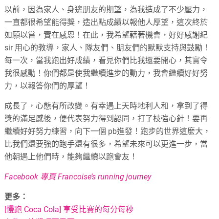
以前，因為家人、身邊朋友的期望，為我造成了不少壓力，
一直都很希望能得獎，造出點成績以報他人厚望，這次終於
如願以嘗，實在感恩！在此，我希望藉著機會，好好感謝紀
sir 用心的教導，家人、隊友們、朋友們的默默支持與鼓勵！
每一次，當我跑出好成績，看見你們比我還要開心，其實令
我很感動！你們都是使我繼續進步的動力，我會繼續好好努
力，以報答你們的厚望！
成長了，心態有所改變。有幸遇上天時地利人和，拿到了得
獎的滿足感後，便代表努力得到認同，打了枝強心針！要再
繼續好好努力練習，向下一個 pb進發！跑步的世界這麼大，
比我們還要強的跑手還有很多，希望未來可以更進一步，當
他朝遇上他們時，能夠繼續以跑會友！
Facebook 專頁 Francoise’s running journey
更多：
[慢跑 Coca Cola] 享受比賽的每分每秒