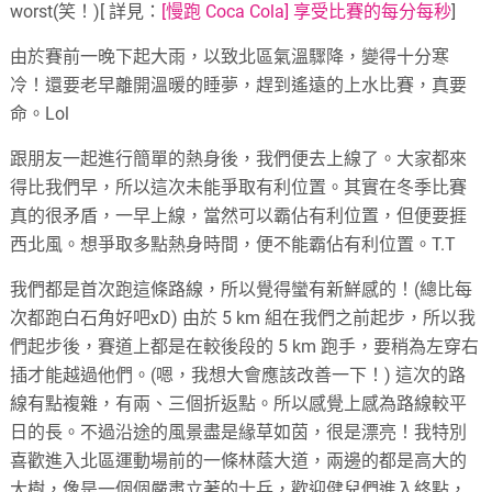
worst(笑！)[ 詳見：
[慢跑 Coca Cola] 享受比賽的每分每秒
]
由於賽前一晚下起大雨，以致北區氣溫驟降，變得十分寒
冷！還要老早離開溫暖的睡夢，趕到遙遠的上水比賽，真要
命。Lol
跟朋友一起進行簡單的熱身後，我們便去上線了。大家都來
得比我們早，所以這次未能爭取有利位置。其實在冬季比賽
真的很矛盾，一早上線，當然可以霸佔有利位置，但便要捱
西北風。想爭取多點熱身時間，便不能霸佔有利位置。T.T
我們都是首次跑這條路線，所以覺得蠻有新鮮感的！(總比每
次都跑白石角好吧xD) 由於 5 km 組在我們之前起步，所以我
們起步後，賽道上都是在較後段的 5 km 跑手，要稍為左穿右
插才能越過他們。(嗯，我想大會應該改善一下！) 這次的路
線有點複雜，有兩、三個折返點。所以感覺上感為路線較平
日的長。不過沿途的風景盡是緣草如茵，很是漂亮！我特別
喜歡進入北區運動場前的一條林蔭大道，兩邊的都是高大的
大樹，像是一個個嚴肅立著的士兵，歡迎健兒們進入終點，