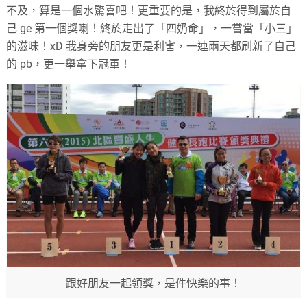
不及，算是一個水驚喜吧！更重要的是，我終於得到屬於自
己 ge 第一個獎喇！終於走出了「四奶命」，一嘗當「小三」
的滋味！xD 我身旁的朋友更是利害，一連兩天都刷新了自己
的 pb，更一舉拿下冠軍！
跟好朋友一起領獎，是件快樂的事！