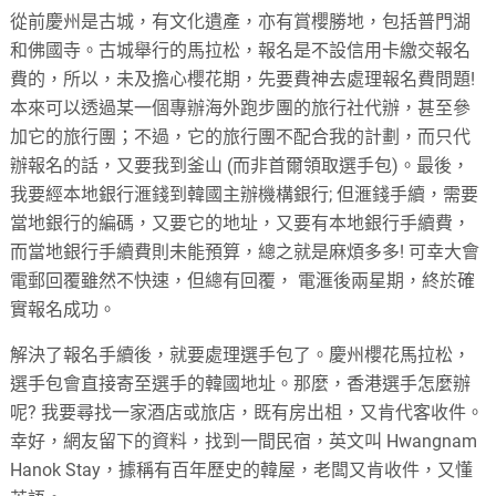
從前慶州是古城，有文化遺產，亦有賞櫻勝地，包括普門湖
和佛國寺。古城舉行的馬拉松，報名是不設信用卡繳交報名
費的，所以，未及擔心櫻花期，先要費神去處理報名費問題!
本來可以透過某一個專辦海外跑步團的旅行社代辦，甚至參
加它的旅行團；不過，它的旅行團不配合我的計劃，而只代
辦報名的話，又要我到釜山 (而非首爾領取選手包)。最後，
我要經本地銀行滙錢到韓國主辦機構銀行; 但滙錢手續，需要
當地銀行的編碼，又要它的地址，又要有本地銀行手續費，
而當地銀行手續費則未能預算，總之就是麻煩多多! 可幸大會
電郵回覆雖然不快速，但總有回覆， 電滙後兩星期，終於確
實報名成功。
解決了報名手續後，就要處理選手包了。慶州櫻花馬拉松，
選手包會直接寄至選手的韓國地址。那麼，香港選手怎麼辦
呢? 我要尋找一家酒店或旅店，既有房出柤，又肯代客收件。
幸好，網友留下的資料，找到一間民宿，英文叫 Hwangnam
Hanok Stay，據稱有百年歷史的韓屋，老闆又肯收件，又懂