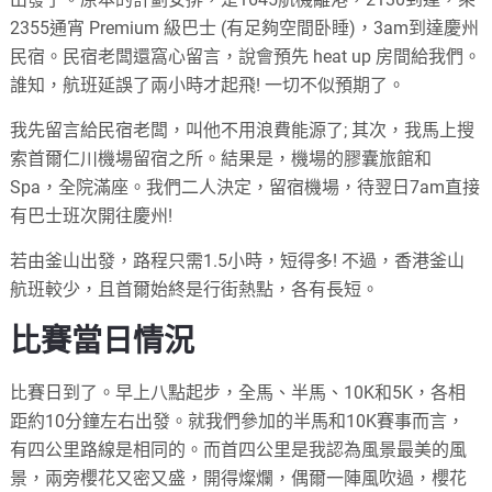
2355通宵 Premium 級巴士 (有足夠空間卧睡)，3am到達慶州
民宿。民宿老闆還窩心留言，說會預先 heat up 房間給我們。
誰知，航班延誤了兩小時才起飛! 一切不似預期了。
我先留言給民宿老闆，叫他不用浪費能源了; 其次，我馬上搜
索首爾仁川機場留宿之所。結果是，機場的膠囊旅館和
Spa，全院滿座。我們二人決定，留宿機場，待翌日7am直接
有巴士班次開往慶州!
若由釜山出發，路程只需1.5小時，短得多! 不過，香港釜山
航班較少，且首爾始終是行街熱點，各有長短。
比賽當日情況
比賽日到了。早上八點起步，全馬、半馬、10K和5K，各相
距約10分鐘左右出發。就我們參加的半馬和10K賽事而言，
有四公里路線是相同的。而首四公里是我認為風景最美的風
景，兩旁櫻花又密又盛，開得燦爛，偶爾一陣風吹過，櫻花