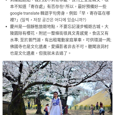
本不知道「寄存處」有否存在! 所以，最好預備好一些
google translate 韓語字句旁身，例如「早，寄存區在哪
裡?」(일찍，저장 공간은 어디에 있습니까?）
慶州是一個靜態旅遊地點，不要忘記漫步暢遊古城。大
陵園除有櫻花，附近一整條街很具文青感覺，食店又有
水準; 至於普門湖，有出租電動家庭單車，可供環湖一周;
佛國寺也是文化遺產，愛攝影者非去不可。聽聞浪洞村
也是文化遺產，但我就未去過了。