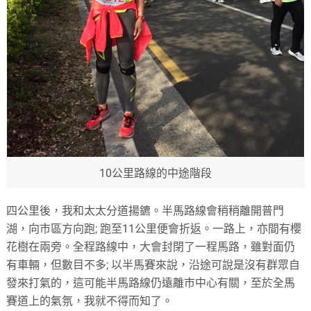
10公里路線的中途階段
四公里後，我和太太分道揚鑣。半馬路線會稍稍離開普門
湖，向市區方向跑; 跑至11公里便會折返。一路上，亦間有櫻
花樹在兩旁。全程路線中，大會封閉了一程馬路，雖對面仍
有車輛，但數目不多; 以半馬賽來說，沿途可說是沒有群眾自
發來打氣的，這可能半馬路線仍遠離市中心有關，至於全馬
賽道上的氣氛，我就不得而知了。