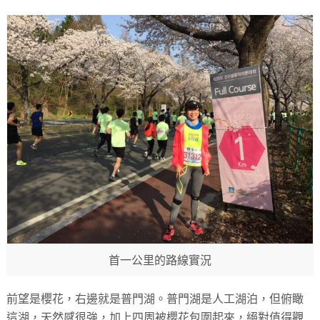
首一公里的路線實況
前望是櫻花，右邊就是普門湖。普門湖是人工湖泊，但俯瞰
這湖，天然感很強，加上四周被櫻花包圍起來，絕對值得觀