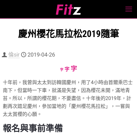
慶州櫻花馬拉松2019隨筆
倫sir
2019-04-26
Increase
字
Reset
Decrease
字
字
font
font
font
十年前，我曾與太太到訪韓國慶州，用了4小時由首爾乘巴士
size.
size.
size.
南下，但當時一下車，就滿是失望，因為櫻花未開，滿地青
苔。所以，所謂的櫻花期，不要盡信。十年後的2019年，計
劃再次踏足慶州，參加當地的「慶州櫻花馬拉松」，一嘗與
太太賞櫻的心願。
報名與事前準備