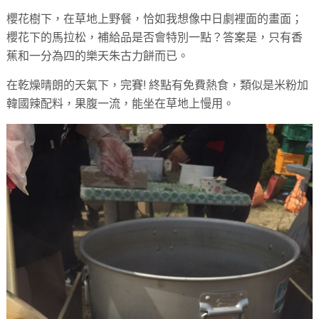
櫻花樹下，在草地上野餐，恰如我想像中日劇裡面的畫面；
櫻花下的馬拉松，補給品是否會特別一點？答案是，只有香
蕉和一分為四的樂天朱古力餅而已。
在乾燥晴朗的天氣下，完賽! 終點有免費熱食，類似是米粉加
韓國辣配料，果腹一流，能坐在草地上慢用。