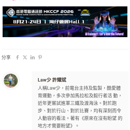
分享
Law少 許耀斌
人稱Law少，前電台主持及監製，酷愛體
育運動，多次參加馬拉松及毅行者活 動，
近年更嘗試進軍三鐵及渡海泳。對於跑
步、對於行山、對於比賽，均有深刻而令
人動容的看法。著有《原來在沒有盼望 的
地方才需要盼望》。