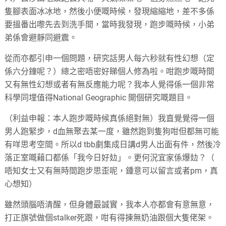
隻腳表面冰冰地，然後小便嘅時候，發現縮縮地，
差不多係
要搵番出嚟先去到洗手間，當時我發現，跑步嘅時候，
小弟
弟係會避靜同避震。
從而亦都引申一個問題，研究話男人每六秒就有性幻想（
定
係六分鐘呢？）總之密唔密好睇個人修為啦。
咁跑步嘅時間
又有無性幻想或者有無反應能力呢？
我本人覺得係一個非常
科學同埋值得National Geographic 開個研究嘅題目。
（利益申報：本人跑步嘅時候真係絕對無）
我直覺覺得一個
男人跑緊步，d血無聚去某一度，
雖然跑到隻狗咁但都無可能
有咩思考空間。所以d tbb劇集成日講d男人出面有件，然後冷
落正室嘅藉口都係「
我今日好攰」。更何況宜家係爆攰？（
唔知女士又有無時間跑步思歪呢，鍾意可以留言或者pm，真
心想知）
雖然頭腦唔清醒，但身體最誠實，我本人亦都會有意無意，
打正旗號做個stalker死跟，咁有得揀無奶油跟個大隻佬架。