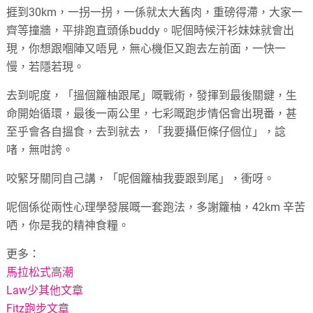
捱到30km，一拐一拐，一係就太大舊肉，重磅得滯，
大家一
齊等撞牆，平排跑直頭係buddy。
呢個時候汗衫妹妹就會出
現，你想跟嗰陣又唔見，
無心機佢又跑去左前面，一快一
慢，若隱若現。
去到呢度，「搵個籮柚跟尾」嘅戰術，發揮到最後關鍵，
生
命開始循環，最後一兩公里，七彩嘅跑步情侶會出現番，
甚
至乎會各自搵食，去到就去，「我要攝佢條仔個位」，諗
啫，
無咁誇。
咬緊牙關同自己講，「呢個籮柚我要跟到尾」，衝呀。
呢個係從兩性心理學發展嘅一套跑法，多謝籮柚，42km 辛苦
哂，你是我的精神食糧。
更多：
馬拉松式高潮
Law少其他文章
Fitz跑步文章