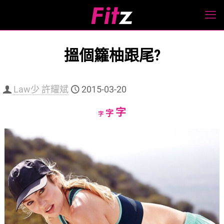
搵個籮柚跟尾?
Law少 許耀斌
2015-03-20
Increase
字
Reset
Decrease
字
字
font
font
font
size.
size.
size.