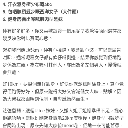
4. 汗衣濕身極少布嘅abc
5. 包哂膝頭競步嘅西洋女子（大件頭）
6. 健身房衝出嚟嘅肌肉型黑妹
仲有好多好多，你又喜歡跟邊一個尾呢？
我覺得唔同選擇都
幾反映你對比賽嘅心態。
起初我開始頭5km，仲有心機跑，我會跟心悠，可以當廣告
咁睇，
通常呢種女仔都有條仔喺側邊，結果你感覺到佢地跑
步係為左靚，
為左吸引其他人，亦因為多左個男人，慢慢就
會無癮。
好10km，要搵個無仔跟身，好快你就聚焦阿徐身上，
真心覺
得佢跑得好好，但原來跑得太好又會減低女人味，點解？
因
為大佬我都跟唔到佢喇，自卑感頓然而生。
汰強留弱，跟個U tee 妹妹，又嫌人姐手姐腳準備不足，擔心
佢跑唔哂。
當呢班剛起身嘅喺20km度墮後，健身型同競步型
會同時出現，
原來先知大家係friend嚟，佢地一來可能舊患，