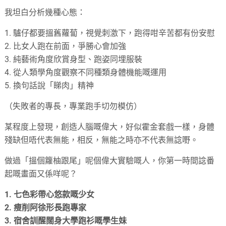
我坦白分析幾種心態：
1. 驢仔都要搵舊蘿蔔，視覺刺激下，跑得咁辛苦都有份安慰
2. 比女人跑在前面，爭勝心會加強
3. 純藝術角度欣賞身型、跑姿同埋服裝
4. 從人類學角度觀察不同種類身體機能嘅運用
5. 換句話說「睇肉」精神
（失敗者的專長，專業跑手切勿模仿）
某程度上發現，創造人腦嘅偉大，好似霍金套戲一樣，
身體
殘缺但唔代表無能，相反，無能之時亦不代表無諗嘢。
做過「搵個籮柚跟尾」呢個偉大實驗嘅人，
你第一時間諗番
起嘅畫面又係咩呢？
1. 七色彩帶心悠款嘅少女
2. 瘦削阿徐形長跑專家
3. 宿舍訓醒闊身大學跑衫嘅學生妹