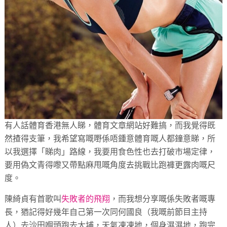
有人話體育香港無人睇，體育文章網站好難搞，
而我覺得既
然揸得支筆，我希望寫嘅嘢係唔鍾意體育嘅人都鐘意睇，
所
以我選擇「睇肉」路線，我要用食色性也去打破市場定律，
要用偽文青得嚟又帶點麻甩嘅角度去挑戰比跑褲更露肉嘅尺
度。
陳綺貞有首歌叫
失敗者的飛翔
，而我想分享嘅係失敗者嘅專
長，
猶記得好幾年自己第一次同何國良（我嘅前節目主持
人）
去沙田嗰頭跑去大埔，天氣凍凍地，個身濕濕地，
跑完