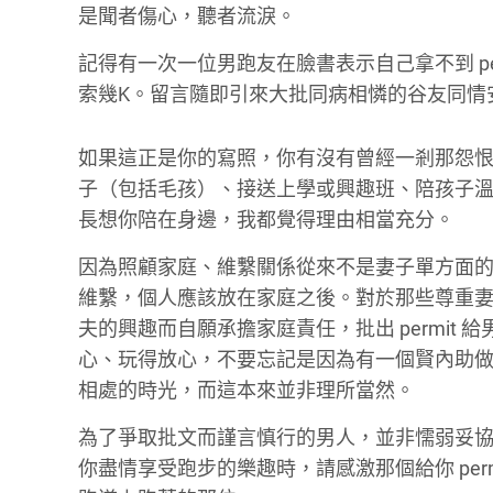
是聞者傷心，聽者流淚。
記得有一次一位男跑友在臉書表示自己拿不到 p
索幾K。留言隨即引來大批同病相憐的谷友同情
如果這正是你的寫照，你有沒有曾經一剎那怨
子（包括毛孩）、接送上學或興趣班、陪孩子
長想你陪在身邊，我都覺得理由相當充分。
因為照顧家庭、維繫關係從來不是妻子單方面
維繫，個人應該放在家庭之後。對於那些尊重
夫的興趣而自願承擔家庭責任，批出 permit
心、玩得放心，不要忘記是因為有一個賢內助做你
相處的時光，而這本來並非理所當然。
為了爭取批文而謹言慎行的男人，並非懦弱妥
你盡情享受跑步的樂趣時，請感激那個給你 pe