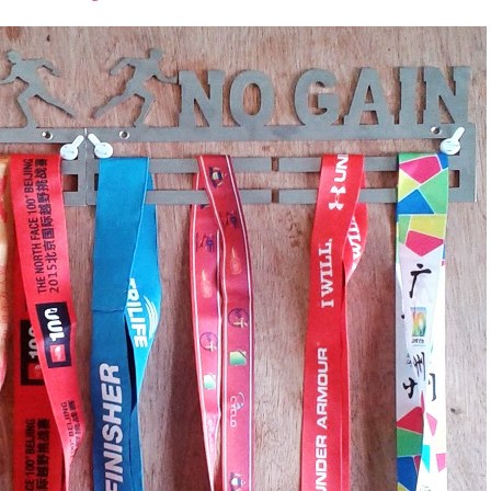
font
font
font
size.
size.
size.