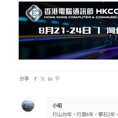
分享
小昭
行山20年，行澗6年，攀石2