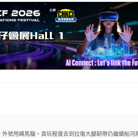
年。外號甩繩馬騮。貪玩程度去到拉傷大腿韌帶仍繼續船河