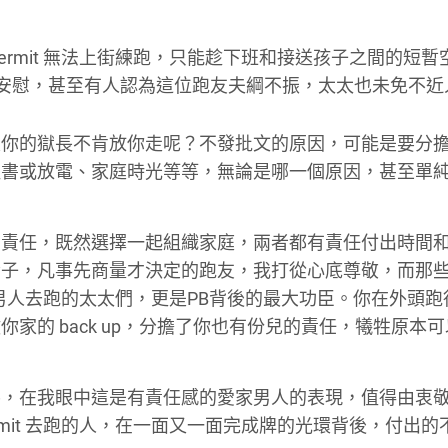
ermit 無法上街練跑，只能趁下班和接送孩子之間的短暫
安慰，甚至有人認為這位跑友夫綱不振，太太也未免不近
恨你的獄長不肯放你走呢？不發批文的原因，可能是要分
溫書或放電、家庭時光等等，無論是哪一個原因，甚至單
的責任，既然選擇一起組織家庭，兩者都有責任付出時間
妻子，凡事先商量才決定的跑友，我打從心底尊敬，而那
 給男人去跑的太太們，更是PB背後的最大功臣。你在外頭跑
家的 back up，分擔了你也有份兒的責任，犧牲原本
協，在我眼中這是有責任感的愛家男人的表現，值得由衷
rmit 去跑的人，在一面又一面完成牌的光環背後，付出的