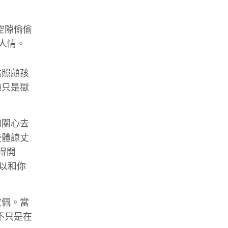
空隙偷偷
人情。
擔照顧孩
純只是獄
和關心去
些體諒丈
得開
可以和你
敬佩。當
不只是在