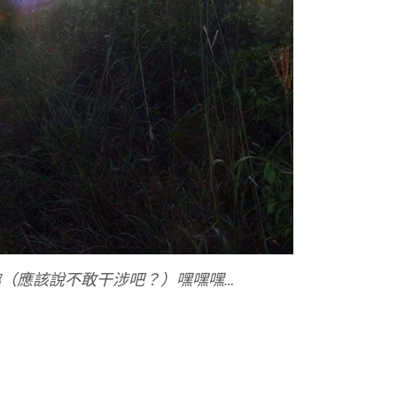
（應該說不敢干涉吧？）嘿嘿嘿…