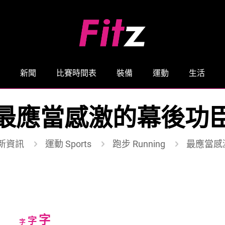
新聞
比賽時間表
裝備
運動
生活
最應當感激的幕後功
新資訊
運動 Sports
跑步 Running
最應當感
Increase
字
Reset
Decrease
字
字