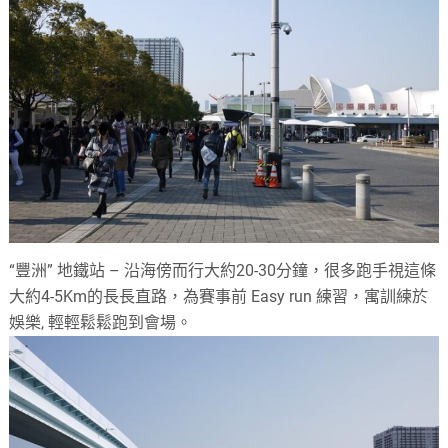
“豐洲” 地鐵站 – 沿海傍而行大約20-30分鐘，很多跑手視這條
大約4-5Km的長長直路，為賽事前 Easy run 練習，寓訓練於
娛樂, 輕輕鬆鬆跑到會場。