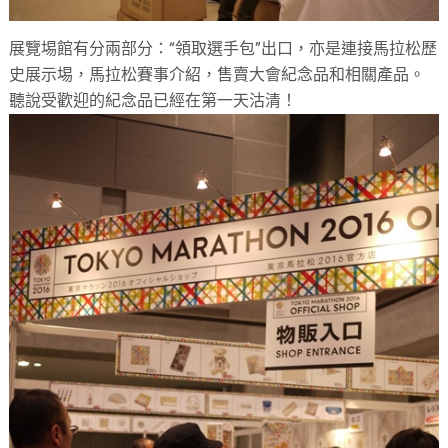
展覽埸館有分兩部分：“領取選手包”出口，亦是連接馬拉松歷
史展示埸，馬拉松賽事介紹，售賣大會紀念品和相關產品。
聽說受歡迎的紀念品已經在第一天沽清！