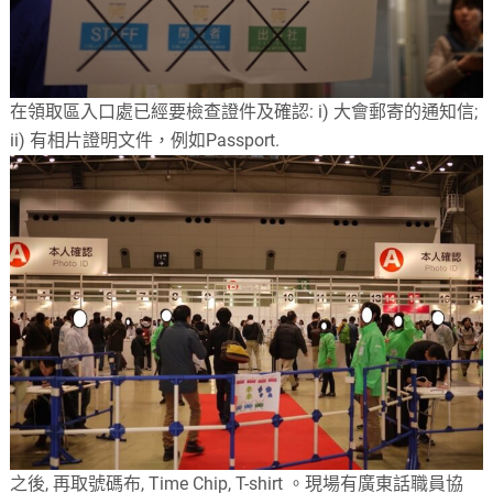
在領取區入口處已經要檢查證件及確認: i) 大會郵寄的通知信;
ii) 有相片證明文件，例如Passport.
之後, 再取號碼布, Time Chip, T-shirt 。現場有廣東話職員協