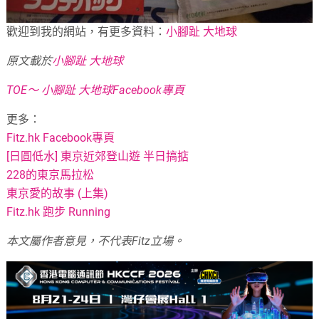
歡迎到我的網站，有更多資料：
小腳趾 大地球
原文載於
小腳趾 大地球
TOE～ 小腳趾 大地球Facebook專頁
更多：
Fitz.hk Facebook專頁
[日圓低水] 東京近郊登山遊 半日搞掂
228的東京馬拉松
東京愛的故事 (上集)
Fitz.hk 跑步 Running
本文屬作者意見，不代表
Fitz
立場。