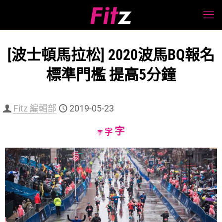
[波士頓馬拉松] 2020波馬BQ報名
標準門檻 提高5分鐘
Fitz 編輯部
2019-05-23
Increase
字
Reset
Decrease
字
字
font
font
font
size.
size.
size.