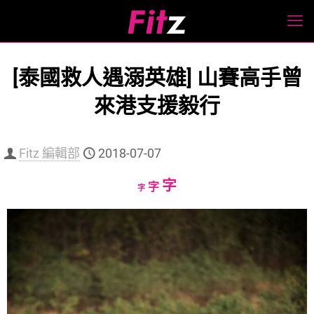
[泰國救人遇溺英雄] 山賽高手曾
來港支援毅行
Fitz 編輯部
2018-07-07
Increase
字
Reset
Decrease
字
字
font
font
font
size.
size.
size.