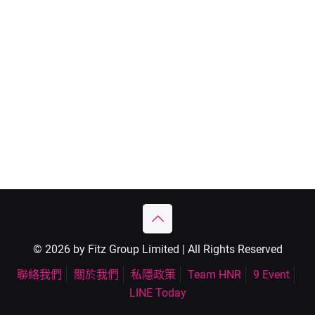
© 2026 by Fitz Group Limited | All Rights Reserved
聯絡我們
關於我們
私隱政策
Team HNR
9 Event
LINE Today