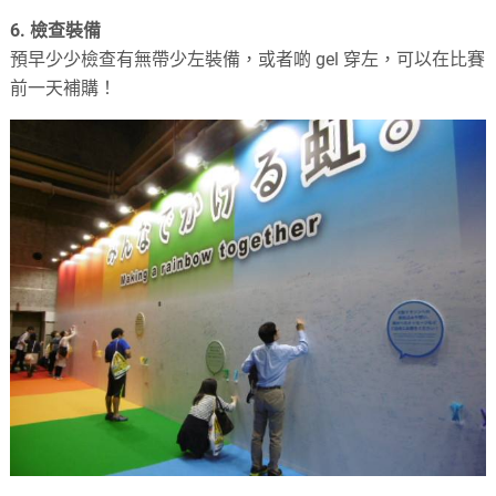
6. 檢查裝備
預早少少檢查有無帶少左裝備，或者啲 gel 穿左，可以在比賽
前一天補購！