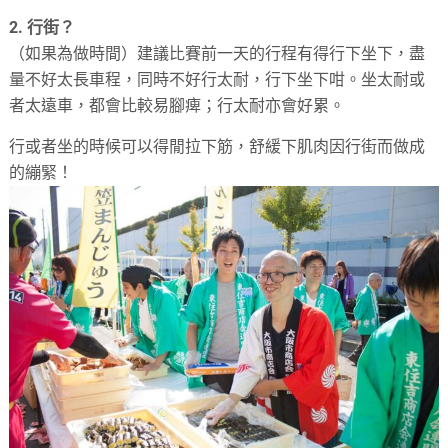
2. 行街？
（如果為做時間）建議比賽前一天的行程有得行下坐下，
盡
量不好太長車程，同時不好行太耐，行下坐下咁。
坐太耐或
者太遠車，都會比較易腳痺；行太耐亦會好累。
行或者坐的時候可以得閒拉下筋，舒緩下肌肉因行街而做成
的繃緊！