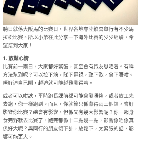
聽日就係大阪馬的比賽日，
世界各地亦陸續會舉行有不少馬
拉松比賽。
所以小弟在此分享一下海外比賽的少少經驗，希
望幫到大家！
1. 放鬆心情
比賽前一兩日，大家都好緊張，甚至會有跑友瞓唔着。
有咩
方法幫到呢？可以拉下筋，睇下電視，聽下歌，食下嘢咁。
唔好迫自已瞓，越迫就可能越難瞓得着。
或者可以咁諗，平時跑長課前都可能會瞓唔夠，或者放工先
去跑，
你一樣跑到。而且，你就算只係瞓得兩三個鐘，會好
影響你比賽？
總會有影響，但係又有幾大影響呢？你一起身
食完野就去比賽了，
跑完都係十二點幾一點，影響係唔係真
係好大呢？
與同行的朋友傾下計，放鬆下，太緊張的話，影
響可能更大。