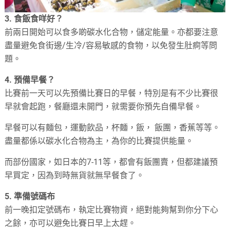
3. 食飯食咩好？
前兩日開始可以食多啲碳水化合物，儲定能量。
亦都要注意
盡量避免食街邊/生冷/容易敏感的食物，
以免發生肚痾等問
題。
4. 預備早餐？
比賽前一天可以先預備比賽日的早餐，特別是有不少比賽很
早就會起跑，餐廳還未開門，就需要你預先自備早餐。
早餐可以有麵包，運動飲品，杯麵，飯， 飯團，香蕉等等。
盡量都係以碳水化合物為主，為你的比賽提供能量。
而部份國家，如日本的7-11等，都會有飯團賣，但都建議預
早買定，因為到時無貨就無早餐食了。
5. 準備號碼布
前一晚扣定號碼布，執定比賽物資，絕對能夠幫到你分下心
之餘，亦可以避免比賽日早上太趕。