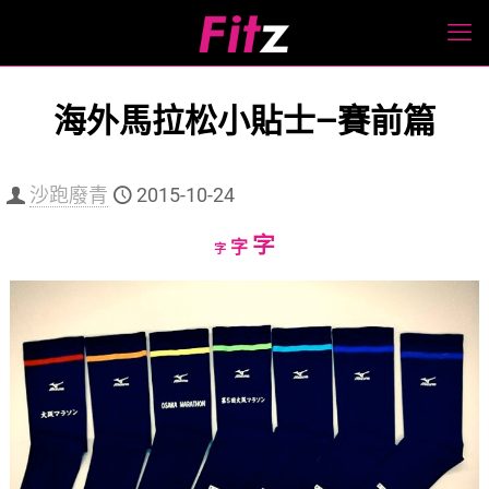
海外馬拉松小貼士—賽前篇
沙跑廢青
2015-10-24
Increase
字
Reset
Decrease
字
字
font
font
font
size.
size.
size.