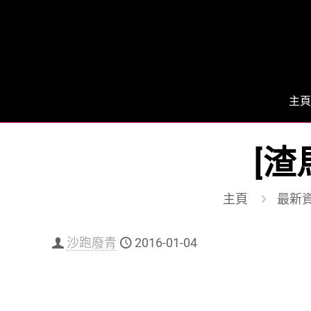
主頁
[渣
主頁
最新
沙跑廢青
2016-01-04