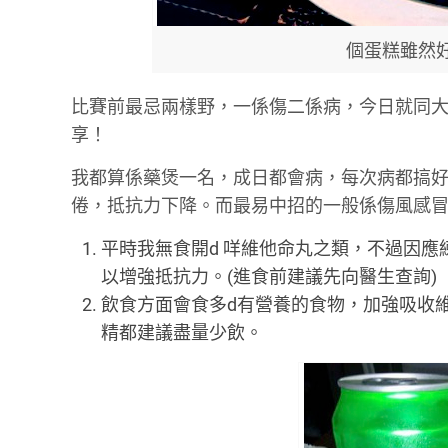
個蛋糕雖然
比賽前最忌兩樣野，一係傷二係病，今日就同
享！
我都算係藥煲一名，成日都會病，每次病都搞
倦，抵抗力下降。而最易中招的一般係傷風感
平時我無食開d 咩維他命丸之類，不過因
以增強抵抗力。(進食前建議先向醫生查詢)
飲食方面會食多d有營養的食物，加強吸收
精都建議盡量少飲。