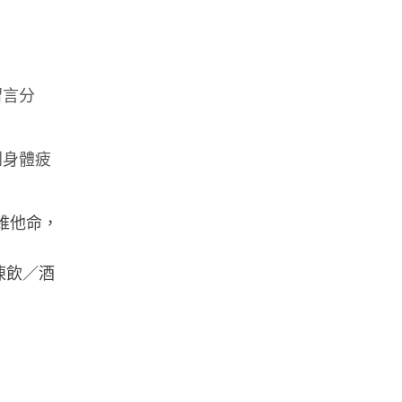
留言分
到身體疲
維他命，
凍飲／酒