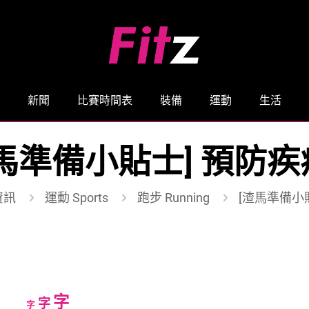
新聞
比賽時間表
裝備
運動
生活
馬準備小貼士] 預防
資訊
運動 Sports
跑步 Running
[渣馬準備小
Increase
字
Reset
Decrease
字
字