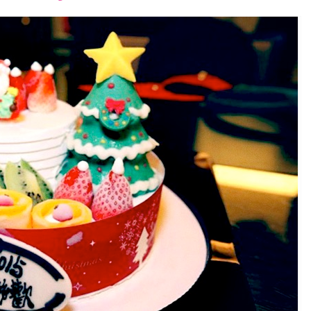
font
font
font
size.
size.
size.