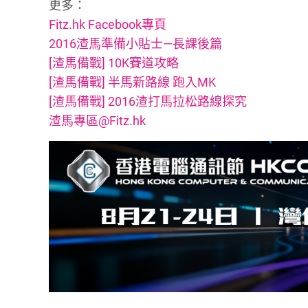
更多：
Fitz.hk Facebook專頁
2016渣馬準備小貼士—長課後篇
[渣馬備戰] 10K賽道攻略
[渣馬備戰] 半馬新路線 跑入MK
[渣馬備戰] 2016渣打馬拉松路線探究
渣馬專區@Fitz.hk