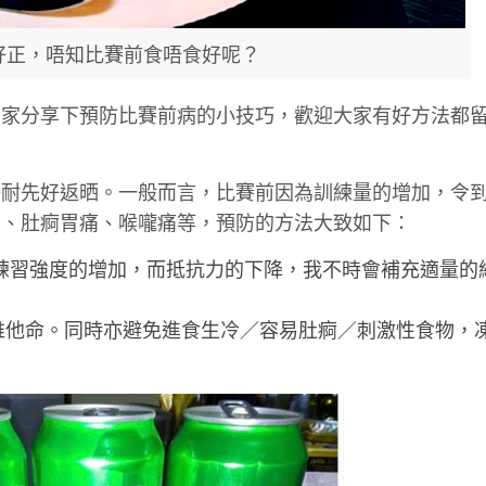
好正，唔知比賽前食唔食好呢？
大家分享下預防比賽前病的小技巧，歡迎大家有好方法都
好耐先好返晒。一般而言，比賽前因為訓練量的增加，令
冒、肚痾胃痛、喉嚨痛等，預防的方法大致如下：
應練習強度的增加，而抵抗力的下降，我不時會補充適量的
維他命。同時亦避免進食生冷／容易肚痾／刺激性食物，