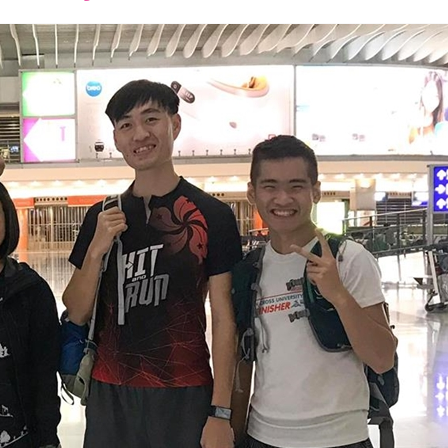
font
font
font
size.
size.
size.