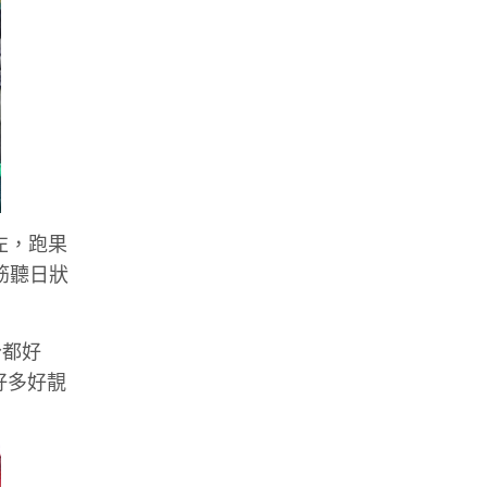
左，跑果
完筋聽日狀
分都好
有好多好靚