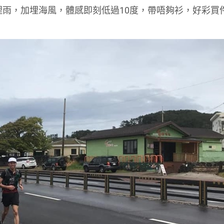
埋雨，加埋海風，體感即刻低過10度，帶唔夠衫，好彩買