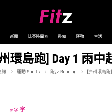
新聞
比賽時間表
裝備
運動
生活
州環島跑] Day 1 雨
資訊
運動 Sports
跑步 Running
[濟州環島跑] 
Increase
字
Reset
Decrease
字
字