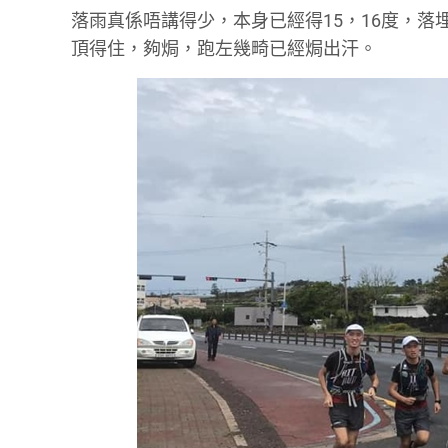
落雨真係唔講得少，本身已經得15，16度，落
頂得住，夠焗，跑左幾畸已經焗出汗。