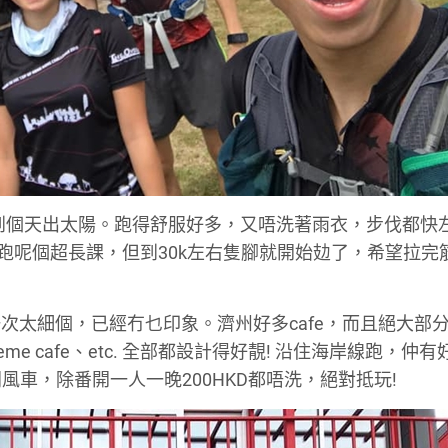
h終於等到個天出太陽。跑得舒服好多，又唔洗著雨衣，步伐都快
ly 去跑呢個超長課，但到30k左右隻腳就開始攰了，希望拉
次太細個，已經冇乜印象。濟州好多cafe，而且絕大部
Supreme cafe、etc. 全部都設計得好靚! 沿住海岸線跑，仲
海同風車，除番開一人一晚200HKD都唔洗，絕對抵玩!