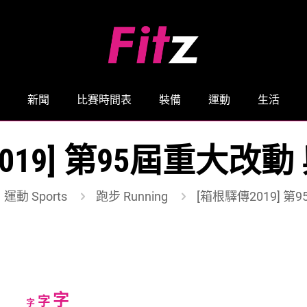
新聞
比賽時間表
裝備
運動
生活
019] 第95屆重大改
運動 Sports
跑步 Running
[箱根驛傳2019] 
Increase
字
Reset
Decrease
字
字