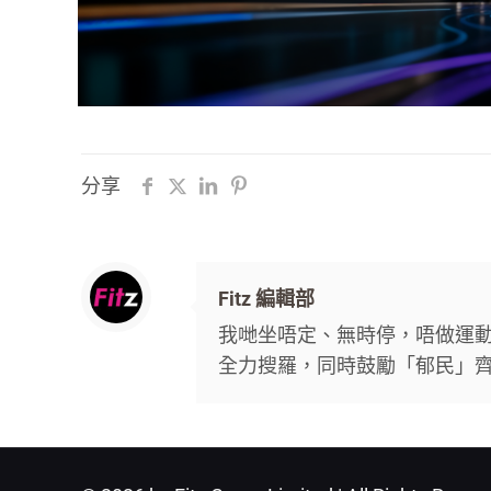
分享
Fitz 編輯部
我哋坐唔定、無時停，唔做運動唔
全力搜羅，同時鼓勵「郁民」