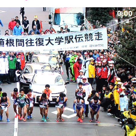
font
font
font
size.
size.
size.