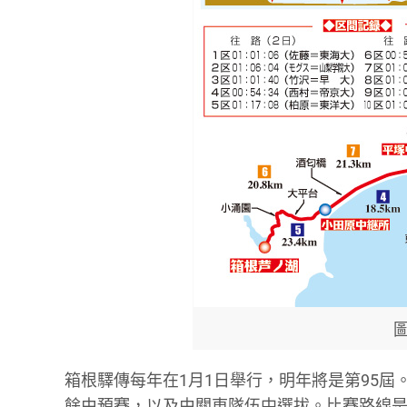
圖
箱根驛傳每年在1月1日舉行，明年將是第95屆
餘由預賽，以及由關東隊伍中選拔。比賽路線