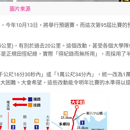
圖片來源
今年10月13日，將舉行預選賽。而這次第95屆比賽的
975公里)，有別於過去20公里。這個改動，甚受各個大學
不是正規田徑紀綠，實際「得紀錄而無所用」，而採用了
尺16分30秒內」或「1萬公尺34分內」，統一改為1萬
更大困難。大會希望，這些改動能令明年比賽的水準得以