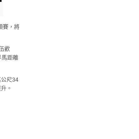
預賽，將
隊伍歡
半馬距離
公尺34
提升。