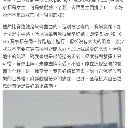
有兩、三位女跑手以 3’xx pacing 把我遠遠拋離了…… (明明大
家都是女生，可是她們拋下了我，去跟男生們拼了T.T，幸好
她們不是跟我在同一組別的xD)
雖然比賽路線是彎彎曲曲的，但別被它嚇倒。賽道寬闊，加
上全是全平路，所以讓筆者覺得異常好跑！即使 5 km 和 10
km 賽事都在同一條跑道上進行，但卻沒有太大的阻塞，最少
我並不需要左穿右插地避開人群。加上我最愛的陰天、清爽
適中的氣溫，對我來說是最舒適的天氣，極度有利發揮！只
可惜，帶傷上陣，未能盡情享受。不過，能在這條空曠的賽
道上奔馳，是一種享受。我只好聽著音樂，讓自己沉醉於音
樂的世界裡，麻醉腳傷帶來的痛楚。也許，全程投入自己喜
歡的事便是最好的止痛劑。