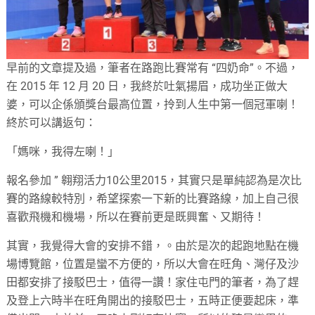
早前的文章提及過，筆者在路跑比賽常有 “四奶命”。不過，
在 2015 年 12 月 20 日，我終於吐氣揚眉，成功坐正做大
婆，可以企係頒獎台最高位置，拎到人生中第一個冠軍喇！
終於可以講返句：
「媽咪，我得左喇！」
報名參加 ” 翱翔活力10公里2015，其實只是單純認為是次比
賽的路線較特別，希望探索一下新的比賽路線，加上自己很
喜歡飛機和機場，所以在賽前更是既興奮、又期待！
其實，我覺得大會的安排不錯，。由於是次的起跑地點在機
場博覽館，位置是蠻不方便的，所以大會在旺角、灣仔及沙
田都安排了接駁巴士，值得一讚！家住屯門的筆者，為了趕
及登上六時半在旺角開出的接駁巴士，五時正便要起床，準