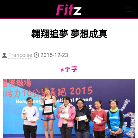
翱翔追夢 夢想成真
Francoise
2015-12-23
Increase
字
Reset
Decrease
字
字
font
font
font
size.
size.
size.