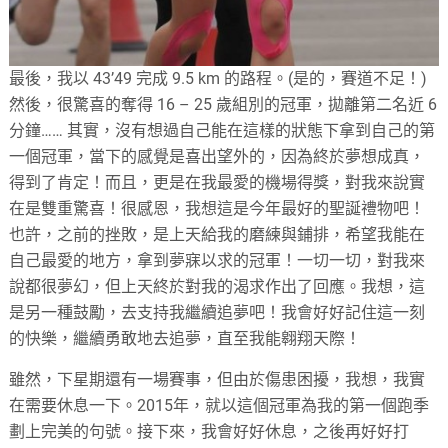
最後，我以 43’49 完成 9.5 km 的路程。(是的，賽道不足！)
然後，很驚喜的奪得 16 – 25 歲組別的冠軍，拋離第二名近 6
分鐘…… 其實，沒有想過自己能在這樣的狀態下拿到自己的第
一個冠軍，當下的感覺是喜出望外的，因為終於夢想成真，
得到了肯定！而且，更是在我最愛的機場得獎，對我來說實
在是雙重驚喜！很感恩，我想這是今年最好的聖誕禮物吧！
也許，之前的挫敗，是上天給我的磨練與鋪排，希望我能在
自己最愛的地方，拿到夢寐以求的冠軍！一切一切，對我來
說都很夢幻，但上天終於對我的渴求作出了回應。我想，這
是另一種鼓勵，去支持我繼續追夢吧！我會好好記住這一刻
的快樂，繼續勇敢地去追夢，直至我能翱翔天際！
雖然，下星期還有一場賽事，但由於傷患困擾，我想，我實
在需要休息一下。2015年，就以這個冠軍為我的第一個跑季
劃上完美的句號。接下來，我會好好休息，之後再好好打