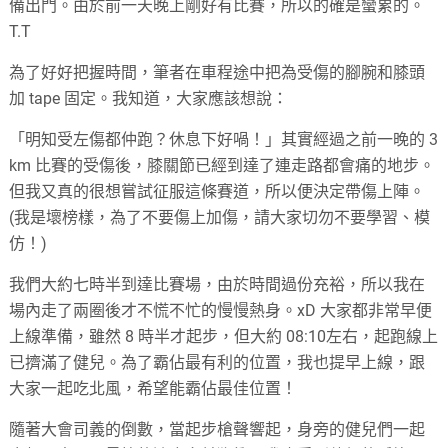
備出門。由於前一天晚上剛好有比賽，所以的確是蠻累的。
T.T
為了好好把握時間，筆者在車程途中把為受傷的腳腕和膝頭
加 tape 固定。我知道，大家應該想說：
「明知受左傷都仲跑？休息下好喎！」其實經過之前一晚的 3
km 比賽的受傷後，膝關節已經到達了連走路都會痛的地步。
但我又真的很想嘗試征服這條賽道，所以便決定帶傷上陣。
(我是壞榜樣，為了不要傷上加傷，請大家切勿不要學習、模
仿！)
我們大約七時半到達比賽場，由於時間過份充裕，所以我在
場內走了兩圈後才不慌不忙的慢慢熱身。xD 大家都非常早便
上線準備，雖然 8 時半才起步，但大約 08:10左右，起跑線上
已擠滿了健兒。為了霸佔最有利的位置，我也提早上線，跟
大家一起吃北風，希望能霸佔最佳位置！
隨著大會司義的倒數，當起步槍聲響起，身旁的健兒們一起