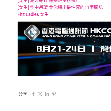
[女生] 潮人絲打 點揀跑步衫褲?
[女生] 空中吊環 令你練出最性感的11字腹肌
Fitz Ladies 女生
分享