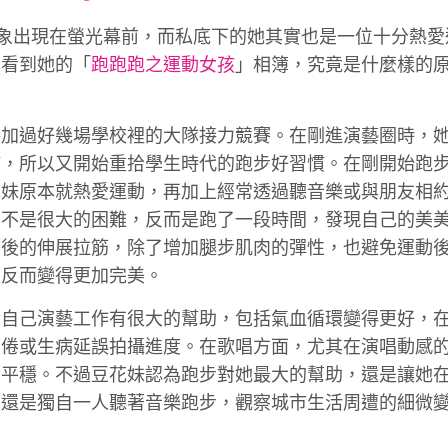
font
font
font
形象出現在螢光幕前，而私底下的她其實也是一位十分熱愛
size.
size.
size.
，看到她的「
跑跑跑之運動女孩
」相簿，究竟是什麼樣的
參加過好幾場學校裡的大隊接力競賽。在剛進演藝圈時，
慣，所以又開始重拾學生時代的跑步好習慣。在剛開始跑
花妹原本就熱愛運動，再加上經常透過聽音樂或與朋友相
並不是很大的困難，反而是跑了一段時間，發現自己的美
步後的伸展拉筋，除了增加腿步肌肉的彈性，也避免運動
線反而變得更加完美。
對自己演藝工作有很大的幫助，包括氣血循環變得更好，
疲倦或生病延誤拍攝進度。在歌唱方面，尤其在演唱動感
加平穩。不過豆花妹認為跑步對她最大的幫助，還是讓她
，還是獨自一人聽著音樂跑步，觀察城市生活周遭的細微