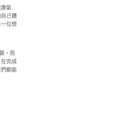
健康氣
怕自己體
每一位想
賢，而
，在完成
孩們都能