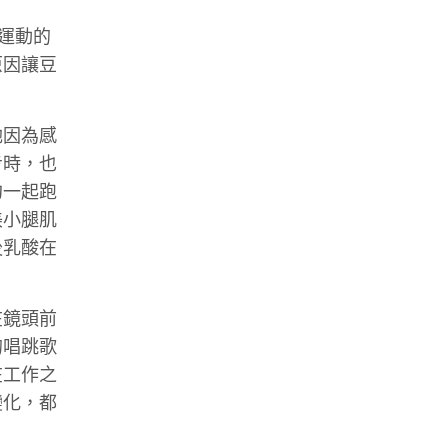
運動的
原因讓豆
她因為感
步時，也
約一起跑
美小腿肌
後乳酸在
在鏡頭前
的唱跳歌
在工作之
變化，都