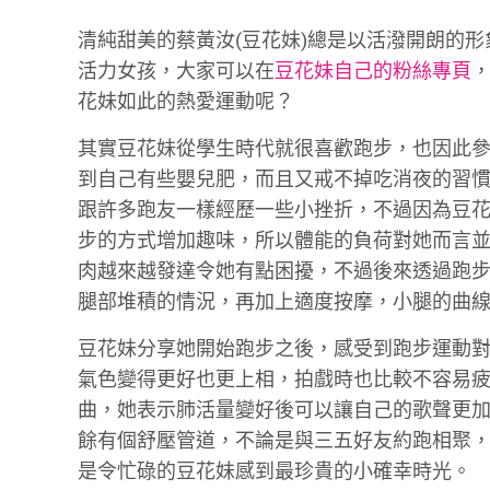
清純甜美的蔡黃汝(豆花妹)總是以活潑開朗的
活力女孩，大家可以在
豆花妹自己的粉絲專頁
花妹如此的熱愛運動呢？
其實豆花妹從學生時代就很喜歡跑步，也因此
到自己有些嬰兒肥，而且又戒不掉吃消夜的習
跟許多跑友一樣經歷一些小挫折，不過因為豆
步的方式增加趣味，所以體能的負荷對她而言
肉越來越發達令她有點困擾，不過後來透過跑
腿部堆積的情況，再加上適度按摩，小腿的曲
豆花妹分享她開始跑步之後，感受到跑步運動
氣色變得更好也更上相，拍戲時也比較不容易
曲，她表示肺活量變好後可以讓自己的歌聲更
餘有個舒壓管道，不論是與三五好友約跑相聚
是令忙碌的豆花妹感到最珍貴的小確幸時光。