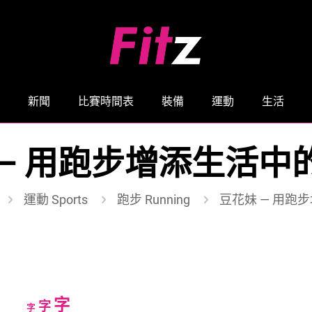
新聞
比賽時間表
裝備
運動
生活
 — 用跑步增添生活中
運動 Sports
跑步 Running
豆花妹 — 用跑
Increase
字
Reset
Decrease
字
字