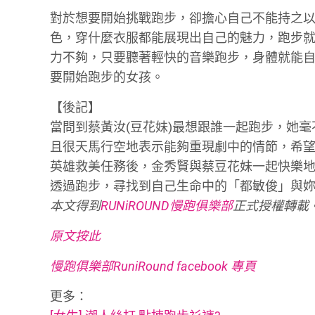
對於想要開始挑戰跑步，卻擔心自己不能持之
色，穿什麼衣服都能展現出自己的魅力，跑步
力不夠，只要聽著輕快的音樂跑步，身體就能
要開始跑步的女孩。
【後記】
當問到蔡黃汝(豆花妹)最想跟誰一起跑步，她
且很天馬行空地表示能夠重現劇中的情節，希
英雄救美任務後，金秀賢與蔡豆花妹一起快樂
透過跑步，尋找到自己生命中的「都敏俊」與
本文得到
RUNiROUND慢跑俱樂部
正式授權轉載
原文按此
慢跑俱樂部RuniRound facebook 專頁
更多：