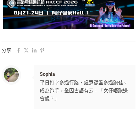
分享
Sophia
平日打字多過行路，鍾意鍵盤多過跑鞋。
成為跑手，全因古語有云：「女仔唔跑邊
會靚？」