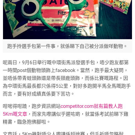
跑手拎選手包第一件事，就係睇下自己被分派做咩動物。
呢兩日，9月6日舉行嘅中環街馬派發選手包，唔少跑友都第
一時間post個動物頭飾上facebook。當然，跑手最大疑問，
並唔係帶青蛙頭飾還是帶長頸鹿頭飾，而係比賽嘅路程。因
為中環街馬最長都只係得5公里，對好多跑開半馬全馬嘅跑手
而言，要有好成績真係要下苦功。
咁啱得咁蹺，跑步資訊網站
competitor.com就有篇教人跑
5Km嘅文章
，而家先嚟講似乎遲咗啲，就當係考試前睇下雞
精書，臨急抱佛腳啦。
文章話，5Km雖對唔少人嚟講係短途賽，但千祈唔忽略耐