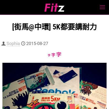
[街馬@中環] 5K都要講耐力
Sophia
2015-08-27
Increase
字
Reset
Decrease
字
字
font
font
font
size.
size.
size.