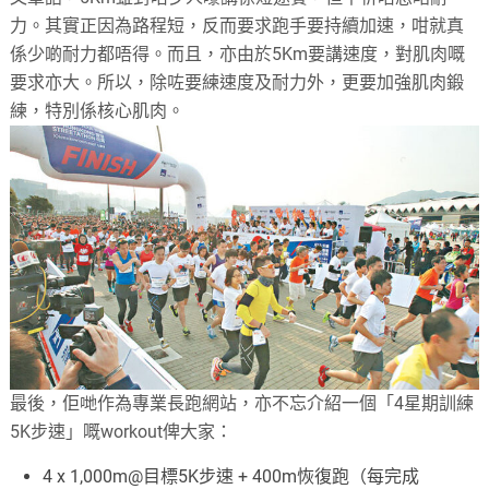
力。其實正因為路程短，反而要求跑手要持續加速，咁就真
係少啲耐力都唔得。而且，亦由於5Km要講速度，對肌肉嘅
要求亦大。所以，除咗要練速度及耐力外，更要加強肌肉鍛
練，特別係核心肌肉。
最後，佢哋作為專業長跑網站，亦不忘介紹一個「4星期訓練
5K步速」嘅workout俾大家：
4 x 1,000m@目標5K步速 + 400m恢復跑（每完成