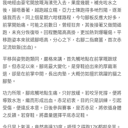
我哋經由豪宅開放嘅海濱兜入去，果度幾靚。補充咗水之
後，撻唔番著，越跑越立糯，亞力士陳跑得多哋烈陽，逐漸
遠我而去。同上個星期六咁樣路程，今勻腳板反應大好多，
前掌開始痛。可能之前數日，曾經狂奔，其後接著又做間遏
跑，未充分恢復啩。回程艷陽高高掛，更加熱到爆曬偈。平
移跑姿本來就遞腳唔高，分心之下，右腳二指磨薑，首次赤
足流蚊飯(出血)。
平移與姿勢跑類同，嚴格來講，首先觸地點在前掌嘅蹠球
部。但赤足以來，腳底最大變化，是穿鞋迫出來的厚繭漸
退，卻是在前掌中間，長出肉墊，大概仿如擅於跳躍的貓之
腳墊。
功力所限，腳底觸地點生痛，只好放緩。若咬牙死撐，便將
導致水泡，繼而形成出血。赤足初衷，目的只是訓練，引起
受傷，便違反本意。日後參與賽事，是否赤足，將依循身體
之反饋。若穿鞋，將盡量選擇平底赤足鞋。
今日早上氣溫，竟然高達33度，唔怪之得跑17K都咁辛苦。