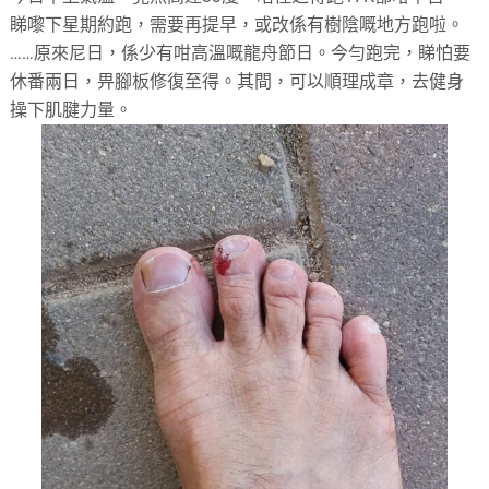
睇嚟下星期約跑，需要再提早，或改係有樹陰嘅地方跑啦。
……原來尼日，係少有咁高溫嘅龍舟節日。今勻跑完，睇怕要
休番兩日，畀腳板修復至得。其間，可以順理成章，去健身
操下肌腱力量。