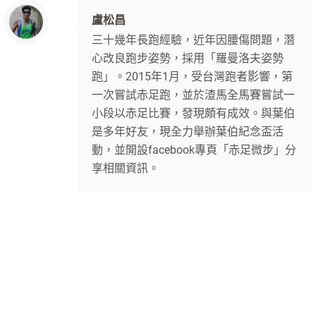
盧松昌
三十幾年長跑經驗，近年因腰傷問題，潛
心改良跑步姿勢，採用「羅曼洛夫姿勢
跑」。2015年1月，受台灣跑者影響，第
一次嘗試赤足跑，並於渣馬全馬賽嘗試一
小段以赤足比賽，發現頗有成效。與葉伯
是多年好友，現全力舉辦葉伯紀念盃活
動，並開設facebook專頁「赤足微步」分
享相關資訊。