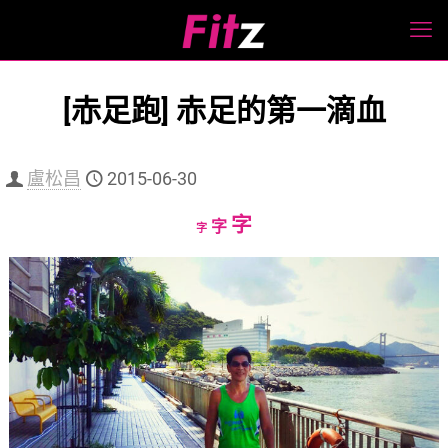
[赤足跑] 赤足的第一滴血
盧松昌
2015-06-30
Increase
字
Reset
Decrease
字
字
font
font
font
size.
size.
size.