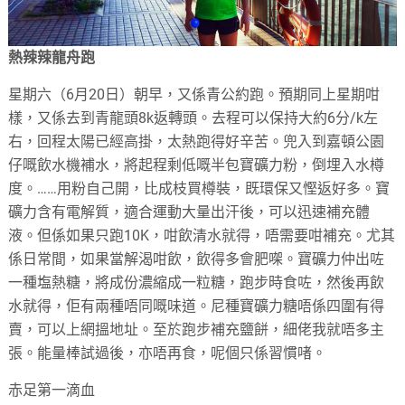
熱辣辣龍舟跑
星期六（6月20日）朝早，又係青公約跑。預期同上星期咁
樣，又係去到青龍頭8k返轉頭。去程可以保持大約6分/k左
右，回程太陽已經高掛，太熱跑得好辛苦。兜入到嘉頓公園
仔嘅飲水機補水，將起程剩低嘅半包寶礦力粉，倒埋入水樽
度。……用粉自己開，比成枝買樽裝，既環保又慳返好多。寶
礦力含有電解質，適合運動大量出汗後，可以迅速補充體
液。但係如果只跑10K，咁飲清水就得，唔需要咁補充。尤其
係日常間，如果當解渴咁飲，飲得多會肥㗎。寶礦力仲出咗
一種塩熱糖，將成份濃縮成一粒糖，跑步時食咗，然後再飲
水就得，佢有兩種唔同嘅味道。尼種寶礦力糖唔係四圍有得
賣，可以上網搵地址。至於跑步補充鹽餅，細佬我就唔多主
張。能量棒試過後，亦唔再食，呢個只係習慣啫。
赤足第一滴血