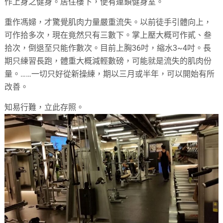
作上身之健身。居住樓下，便有連鎖健身室。
重作馮婦，才驚覺肌肉力量嚴重流失。以前徒手引體向上，
可作拾多次，現在竟然只有三數下。掌上壓大概可作貳、叁
拾次，倒退至只能作數次。目前上胸36吋，縮水3~4吋。長
期只練習長跑，體重大概減輕數磅，可能就是流失的肌肉份
量。……一切只好從新操練，期以三月或半年，可以開始有所
改善。
知易行難，立此存照。