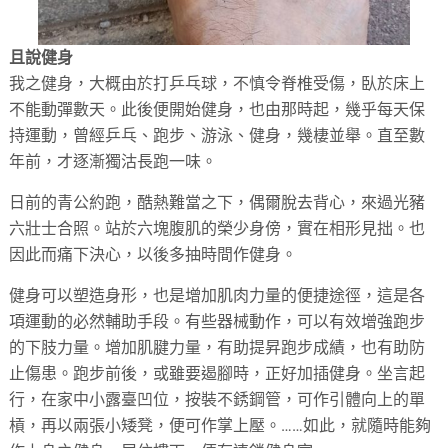
且說健身
我之健身，大概由於打乒乓球，不慎令脊椎受傷，臥於床上
不能動彈數天。此後便開始健身，也由那時起，幾乎每天保
持運動，曾經乒乓、跑步、游泳、健身，幾棲並舉。直至數
年前，才逐漸獨沽長跑一味。
日前的青公約跑，酷熱難當之下，偶爾脫去背心，來過光豬
六壯士合照。站於六塊腹肌的榮少身傍，實在相形見拙。也
因此而痛下決心，以後多抽時間作健身。
健身可以塑造身形，也是增加肌肉力量的便捷途徑，這是各
項運動的必然輔助手段。有些器械動作，可以有效增強跑步
的下肢力量。增加肌腱力量，有助提昇跑步成績，也有助防
止傷患。跑步前後，或雖要遏腳時，正好加插健身。坐言起
行，在家中小露臺凹位，按裝不銹鋼管，可作引體向上的單
槓，再以兩張小矮凳，便可作掌上壓。……如此，就隨時能夠