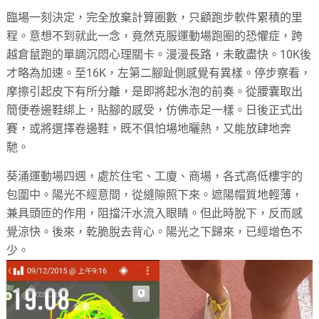
臨場一刻決定，完全放棄計算圈數，只顧跑步軟件累積的里
程。意想不到就此一念，竟然克服運動場跑圈的恐懼症，跨
越倉鼠跑的單調沉悶心理關卡。漫漫長路，未敢盡快。10K後
才略為加速。至16K，左第二腳趾側感覺有異樣。停步察看，
摩擦引起皮下有所分離，是即將起水泡的前奏。從腰囊取出
簡便卷邊鞋綁上，貼腳的感受，仿佛赤足一樣。日後正式出
賽，或將選擇卷邊鞋，既不俱怕場地曬熱，又能放肆地奔
馳。
葵涌運動場四週，處於住宅、工廈、商場，各式高低樓宇的
包圍中。陽光不經意間，從縫隙照下來。遮陽帽質地輕薄，
兼具頭匝的作用，阻擋汗水流入眼睛。但此時脫下，反而感
覺涼快。後來，乾脆脫去背心。陽光之下歸來，已經增色不
少。