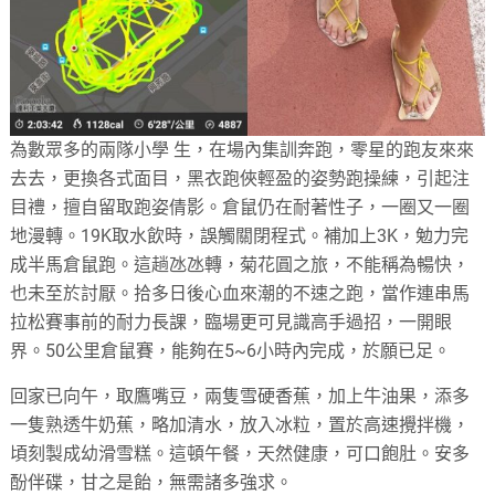
為數眾多的兩隊小學 生，在場內集訓奔跑，零星的跑友來來
去去，更換各式面目，黑衣跑俠輕盈的姿勢跑操練，引起注
目禮，擅自留取跑姿倩影。倉鼠仍在耐著性子，一圈又一圈
地漫轉。19K取水飲時，誤觸關閉程式。補加上3K，勉力完
成半馬倉鼠跑。這趟氹氹轉，菊花圓之旅，不能稱為暢快，
也未至於討厭。拾多日後心血來潮的不速之跑，當作連串馬
拉松賽事前的耐力長課，臨場更可見識高手過招，一開眼
界。50公里倉鼠賽，能夠在5~6小時內完成，於願已足。
回家已向午，取鷹嘴豆，兩隻雪硬香蕉，加上牛油果，添多
一隻熟透牛奶蕉，略加清水，放入冰粒，置於高速攪拌機，
頃刻製成幼滑雪糕。這頓午餐，天然健康，可口飽肚。安多
酚伴碟，甘之是飴，無需諸多強求。