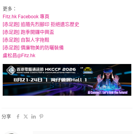
更多：
Fitz.hk Facebook 專頁
[赤足跑] 追隨先烈腳印 拒絕遺忘歷史
[赤足跑] 跑季開鑼中興盃
[赤足跑] 自製人字拖鞋
[赤足跑] 價廉物美的防曬裝備
盧松昌@Fitz.hk
分享