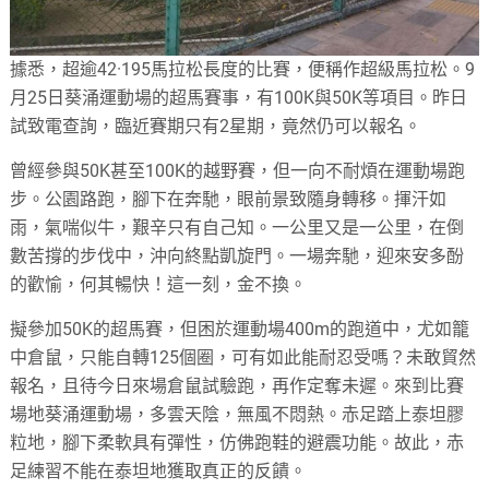
據悉，超逾42·195馬拉松長度的比賽，便稱作超級馬拉松。9
月25日葵涌運動場的超馬賽事，有100K與50K等項目。昨日
試致電查詢，臨近賽期只有2星期，竟然仍可以報名。
曾經參與50K甚至100K的越野賽，但一向不耐煩在運動場跑
步。公園路跑，腳下在奔馳，眼前景致隨身轉移。揮汗如
雨，氣喘似牛，艱辛只有自己知。一公里又是一公里，在倒
數苦撐的步伐中，沖向終點凱旋門。一場奔馳，迎來安多酚
的歡愉，何其暢快！這一刻，金不換。
擬參加50K的超馬賽，但困於運動場400m的跑道中，尤如籠
中倉鼠，只能自轉125個圈，可有如此能耐忍受嗎？未敢貿然
報名，且待今日來場倉鼠試驗跑，再作定奪未遲。來到比賽
場地葵涌運動場，多雲天陰，無風不悶熱。赤足踏上泰坦膠
粒地，腳下柔軟具有彈性，仿佛跑鞋的避震功能。故此，赤
足練習不能在泰坦地獲取真正的反饋。