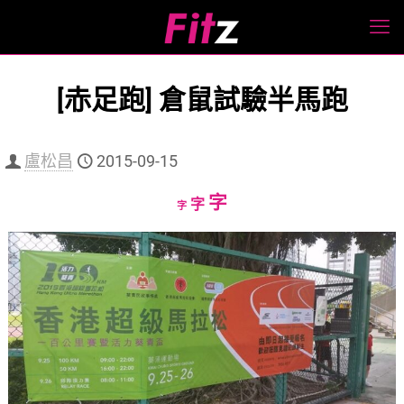
[赤足跑] 倉鼠試驗半馬跑
盧松昌
2015-09-15
Increase
字
Reset
Decrease
字
字
font
font
font
size.
size.
size.