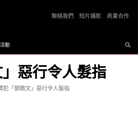
聯絡我們
短片攝影
商業合作
活動
文」惡行令人髮指
 慣犯「鄧簡文」惡行令人髮指