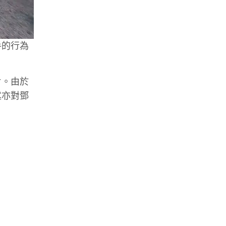
手的行為
片。由於
述亦對鄧