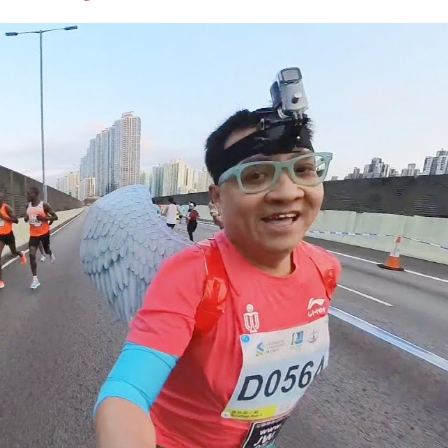
font
font
font
size.
size.
size.