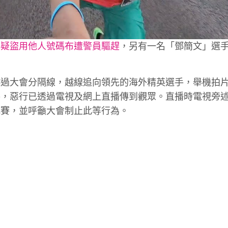
心疑盜用他人號碼布遭警員驅趕
，另有一名「鄧簡文」選
越過大會分隔線，越線追向領先的海外精英選手，舉機拍
手，惡行已透過電視及網上直播傳到觀眾。直播時電視旁
比賽，並呼籲大會制止此等行為。