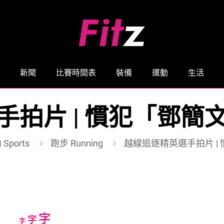
新聞
比賽時間表
裝備
運動
生活
手拍片 | 慣犯「鄧簡
Sports
跑步 Running
越線追逐精英選手拍片 |
Increase
字
Reset
Decrease
字
字