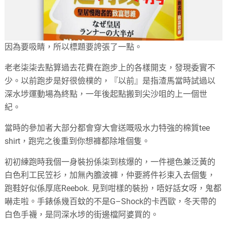
因為要吸睛
，
所以標題要誇張了一點。
老老柒柒去點算過去花費在跑步上的各樣開支
，
發現委實不
少。以前跑步是好很儉樸的
，
『以前』是指渣馬當時試過以
深水埗運動場為終點
，
一年後起點搬到尖沙咀的上一個世
紀。
當時的
參加者大部分都會穿大會送嘅吸水力特強的棉質tee
shirt
，
跑完之後重到你想褲都除堆個隻。
初初練跑時我個一身裝扮係柒到核爆的
，
一件褪色兼泛黃的
白色利工民笠衫
，
加無內膽波褲
，
仲要將件衫束入去個隻
，
跑鞋好似係厚底Reebok
.
見到咁樣的裝扮
，
唔好話女呀
，
鬼都
嚇走啦。手錶係幾百蚊的不是G
–
Shock的卡西歐
，
冬天帶的
白色手襪
，
是同深水埗的街邊檔阿婆買的。