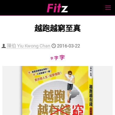
越跑越窮至真
陳伯 Yiu Kwong Chan
2016-03-22
Increase
字
Reset
Decrease
字
字
font
font
font
size.
size.
size.