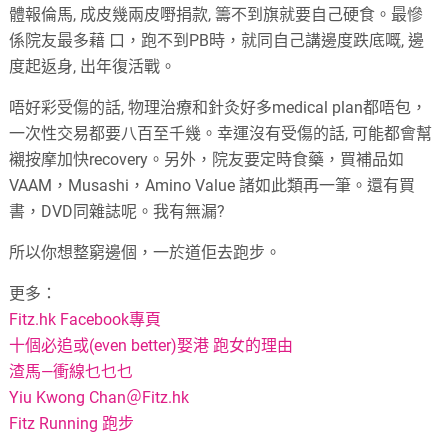
體報倫馬
,
成皮幾兩皮嘢捐款
,
籌不到旗就要自己硬食。最慘
係院友最多藉 口
，
跑不到PB時
，
就同自己講邊度跌底嘅
,
邊
度起返身
,
出年復活戰。
唔好彩受傷的話
,
物理治療和針灸好多medical plan都唔包
，
一次性交易都要八百至千幾
。幸運
沒有受傷的話
,
可能都會幫
襯按摩加快recovery
。另外
，
院友要定時食藥，
買補品如
VAAM
，
Musashi
，
Amino Value 諸如此類再一筆
。
還有買
書
，
DVD同雜誌呢
。我
有無漏
?
所以你想整窮邊個
，
一於道佢去跑步
。
更多：
Fitz.hk Facebook專頁
十個必追或(even better)娶港 跑女的理由
渣馬—衝線乜乜乜
Yiu Kwong Chan＠Fitz.hk
Fitz Running 跑步