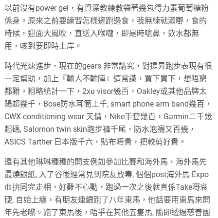
以前沒有power gel
，
有資深教練教袋著幾包得力素葡萄糖粉
係身。原來之前要練習怎樣邊跑邊食
，
我無練就瀨嘢
，
食的
時候
，
迎面大風吹
，
直送入喉嚨
，
即是時嗆鼻
，
飲水都無
用
，
咳到要即時上岸。
時代光速進步
，
現在的gears 非常講究
，
對提昇跑步表現有很
一定幫助
，
加上『輸人不輸陣』這常識
，
買下買下
，
想唔窮
都難。粗略統計一下
，
2xu visor幾百
，
Oakley或其他品牌太
陽超幾千
，
Bose防水耳筒上千
,
smart phone arm band幾百
，
CWX conditioning wear 天價
，
Nike手套幾百
，
Garmin二千幾
起碼
,
Salomon twin skin跑步褲千尾
，
防水泡襪又百幾
，
ASICS Tarther 日本版千六
，
貼布唔貴
，
把較剪好貴
。
還有其他琳琳種種的開支例如參加比賽和海外馬
，
海外馬先
最燒銀紙
,
入了谷後經常見到院友放毒
,
個個post海外馬 Expo
血拚同完走相
，
好難不心動
，
跑過一次之後就真係Take嘢衰
硬
,
自始上癮
，
有朋友連續跑了八年東馬
，
他話要用東馬來開
年先老嚟。跑了東馬後
，
唔爭在其他五隻馬
,
隨即透過慈善團