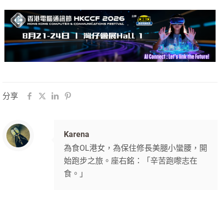
分享
Karena
為食OL港女，為保住修長美腿小蠻腰，開
始跑步之旅。座右銘：「辛苦跑嚟志在
食。」