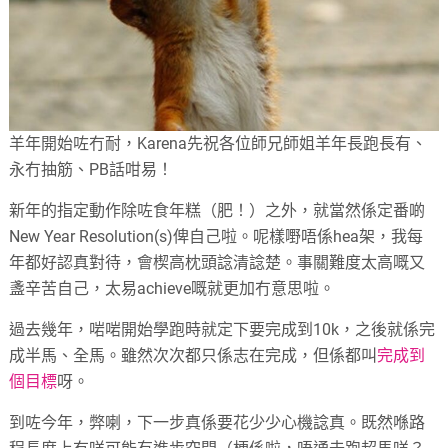
羊年開始咗冇耐，Karena先祝各位師兄師姐羊年長跑長有、
永冇抽筋、PB話咁易！
新年的指定動作除咗食年糕（肥！）之外，就當然係定番啲
New Year Resolution(s)俾自己啦。呢樣嘢唔係hea架，
我每
年都好認真對待，會楔高枕頭諗清諗楚。
事關難度太高嘅又
盞辛苦自己，太易achieve嘅就更加冇意思啦。
過去幾年，啱啱開始學跑時就定下要完成到10k，
之後就係完
成半馬、全馬。雖然次次都只係志在完成，
但係都叫
完成到
個目標
呀。
到咗今年，弊喇，下一步真係要花少少心機諗真。
既然喺路