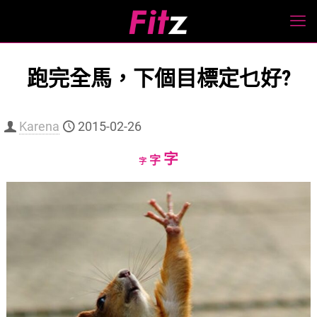
跑完全馬，下個目標定乜好?
Karena
2015-02-26
Increase
字
Reset
Decrease
字
字
font
font
font
size.
size.
size.