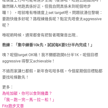
程長度上冇咩可能有進步空間（梗係啦，唔通去跑超馬咩？
雖然睇人地跑真係好正，但我自問真係未到呢個地步
囉！），
咁就唯有喺速度上set target吧。問題就湧住黎喇：
要跑快幾多好呢？路程練幾長呢？
點定先唔會太aggressive
呢？
喺呢啲時候，通常都會有把智者嘅聲音出現…
教練：「
集中練番10k先，試試每K要5分半內完成！」
咦？呢個target OK喎！我不嬲都跑開6分半1K，呢個目標
aggressive 得黎又achievable！
不過而家講乜都假，新年食咗咁多糕，
今個星期個目標點都
要找咗條數先！
更多：
為咗加碳，你可以食到幾盡？
「我－跑－完－馬－拉－松！」
Fitz跑步文章