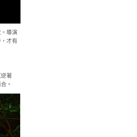
伏。導演
持，才有
。
《逆著
而合。