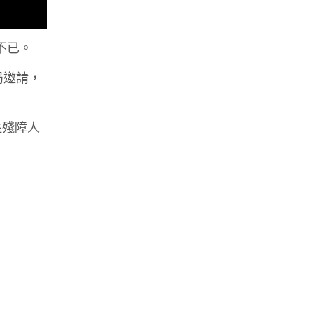
不已。
局邀請，
注殘障人