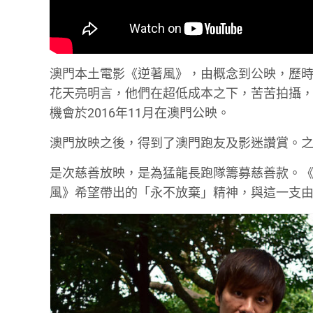
澳門本土電影《逆著風》，由概念到公映，歷
花天亮明言，他們在超低成本之下，苦苦拍攝
機會於2016年11月在澳門公映。
澳門放映之後，得到了澳門跑友及影迷讚賞。
是次慈善放映，是為猛龍長跑隊籌募慈善款。
風》希望帶出的「永不放棄」精神，與這一支