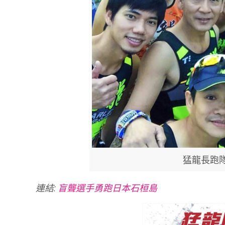
猛龍長跑
連結:
盲聾選手勇跑日本石桓島