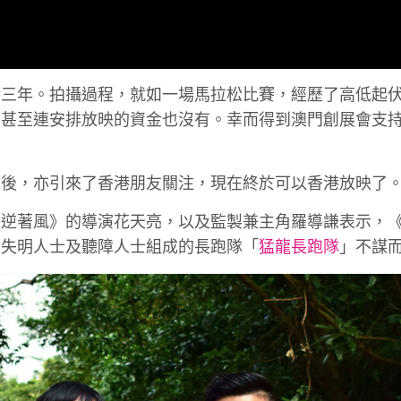
時三年。拍攝過程，就如一場馬拉松比賽，經歷了高低起
，甚至連安排放映的資金也沒有。幸而得到澳門創展會支
之後，亦引來了香港朋友關注，現在終於可以香港放映了
《逆著風》的導演花天亮，以及監製兼主角羅導謙表示，
由失明人士及聽障人士組成的長跑隊「
猛龍長跑隊
」不謀