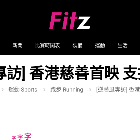
新聞
比賽時間表
裝備
運動
生活
專訪] 香港慈善首映 
運動 Sports
跑步 Running
[逆著風專訪] 香
Increase
字
Reset
Decrease
字
字