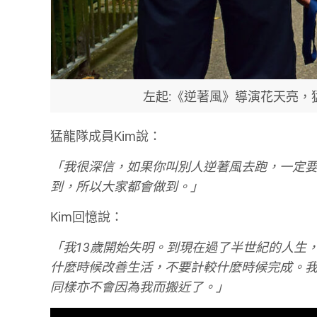
左起:《逆著風》導演花天亮，
猛龍隊成員Kim說：
「我很深信，如果你叫別人逆著風去跑，一定
到，所以大家都會做到。」
Kim回憶說：
「我13歲開始失明。到現在過了半世紀的人生
什麼時候改善生活，不要計較什麼時候完成。
同樣亦不會因為我而搬近了。」