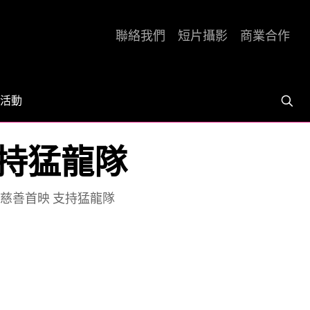
聯絡我們
短片攝影
商業合作
活動
支持猛龍隊
港慈善首映 支持猛龍隊