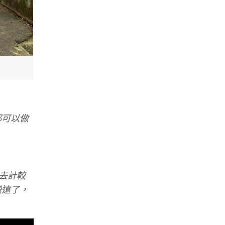
都可以做
去計較
搬遠了，