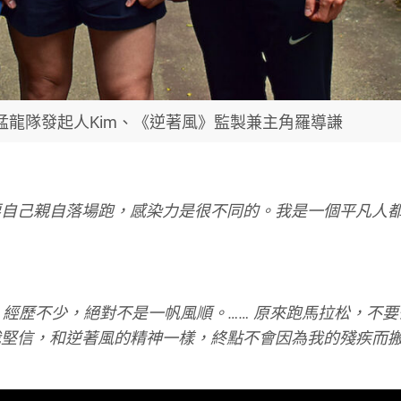
猛龍隊發起人Kim、《逆著風》監製兼主角羅導謙
要自己親自落場跑，感染力是很不同的。我是一個平凡人
，經歷不少，絕對不是一帆風順。…… 原來跑馬拉松，不要
我堅信，和逆著風的精神一樣，終點不會因為我的殘疾而