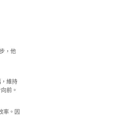
跑步，他
幅，維持
步向前。
效率。因