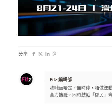
分享
Fitz 編輯部
我哋坐唔定、無時停，唔做運動唔
全力搜羅，同時鼓勵「郁民」