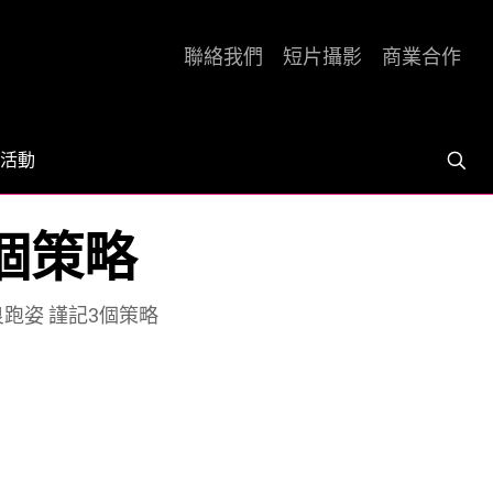
聯絡我們
短片攝影
商業合作
活動
3個策略
良跑姿 謹記3個策略