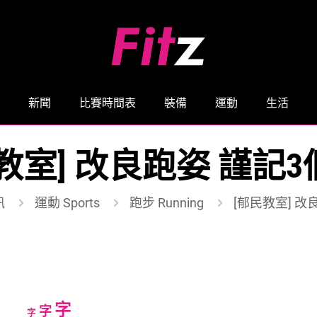
新聞
比賽時間表
裝備
運動
生活
教室] 改良跑姿 謹記
訊
運動 Sports
跑步 Running
[郁民教室] 改
Increase
字
Reset
Decrease
字
字