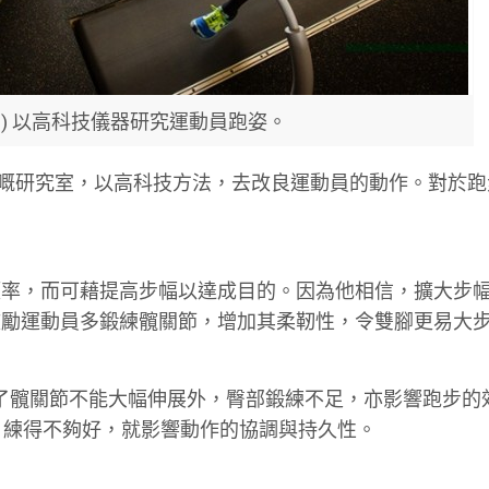
ry (右) 以高科技儀器研究運動員跑姿。
俄立岡州嘅研究室，以高科技方法，去改良運動員的動作。對於
頻率，而可藉提高步幅以達成目的。因為他相信，擴大步
鼓勵運動員多鍛練髖關節，增加其柔靭性，令雙腳更易大
除了髖關節不能大幅伸展外，臀部鍛練不足，亦影響跑步的
) 練得不夠好，就影響動作的協調與持久性。