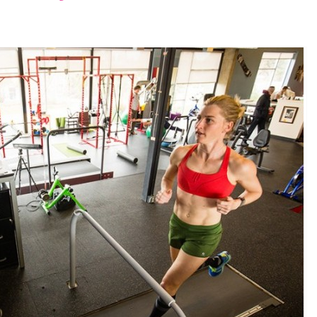
font
font
font
size.
size.
size.