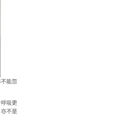
亦不能忽
令呼吸更
，亦不是