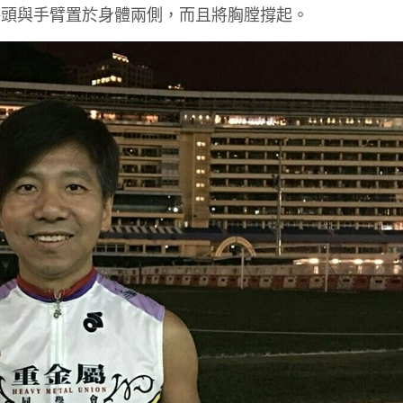
拳頭與手臂置於身體兩側，而且將胸膛撐起。