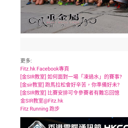
更多:
Fitz.hk Facebook專頁
[金SIR教室] 如何面對一場「凍過水」的賽事?
[金sir教室] 跑馬拉松會好辛苦，你準備好未?
[金SIR教室] 比賽安排可令參賽者有難忘回憶
金SIR教室@Fitz.hk
Fitz Running 跑步