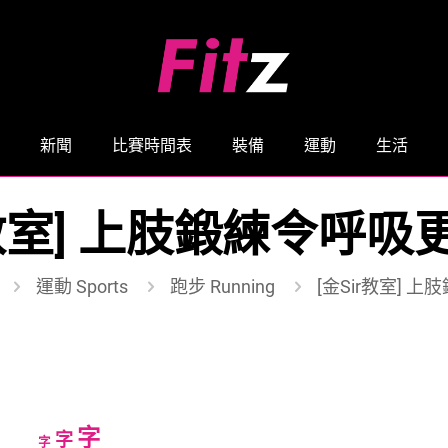
新聞
比賽時間表
裝備
運動
生活
r教室] 上肢鍛練令呼
運動 Sports
跑步 Running
[金Sir教室] 
Increase
字
Reset
Decrease
字
字