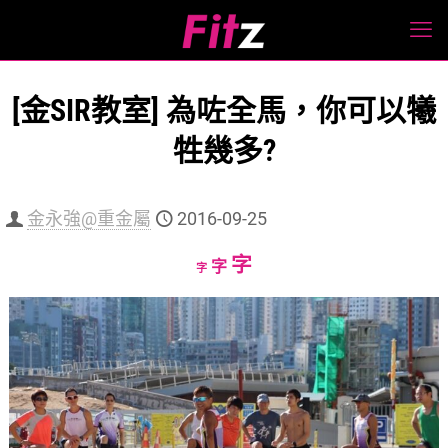
[金SIR教室] 為咗全馬，你可以犧
牲幾多?
金永強@重金屬
2016-09-25
Increase
字
Reset
Decrease
字
字
font
font
font
size.
size.
size.