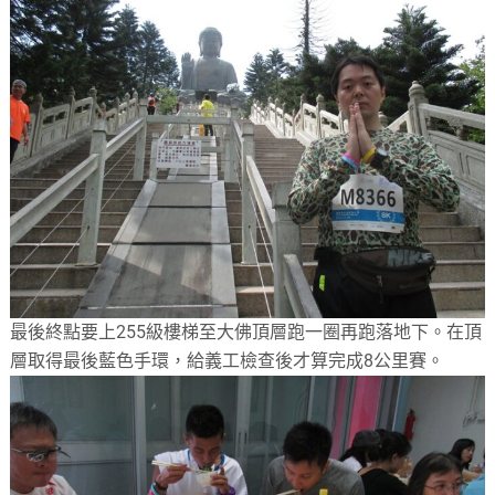
最後終點要上255級樓梯至大佛頂層跑一圈再跑落地下。在頂
層取得最後藍色手環，給義工檢查後才算完成8公里賽。