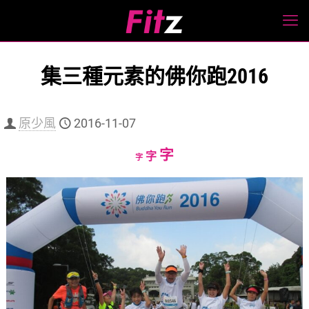
集三種元素的佛你跑2016
原少風
2016-11-07
Increase
字
Reset
Decrease
字
字
font
font
font
size.
size.
size.