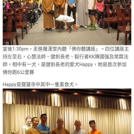
宴後1:30pm，走進羅漢堂內聽「佛你聽講座」。四位講座主
持左至右，心慧法師、健釗長老、毅行者KK陳國強及常霖法
師。相中有一犬，是健釗長老的愛犬Happy，她是首次參加
佛你跑6公里賽
Happy是寶蓮寺中其中一隻素食犬。