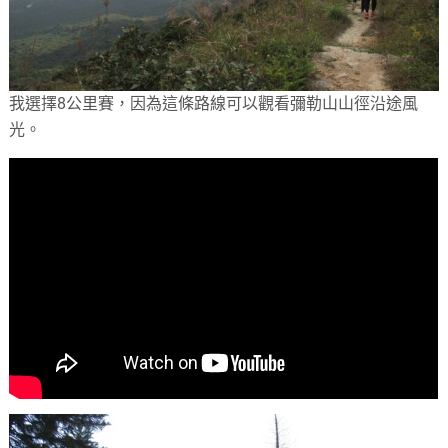
我選擇8公里賽，因為這條路線可以觀看彌勒山山徑沿途風
光。