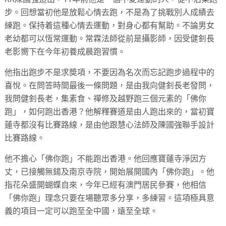
步。回想當初他是放鬆心情去跑，不是為了挑戰別人成績去
練跑。保持着這種心情去運動，對身心都有幫助。不論男女
老幼都可以恆常運動。常霖法師從前是攝影師，因受健釗長
老影嚮下在今年初養成晨跑習慣。
他指出跑步不是求奬項，不要因為名次而忘記跑步過程中的
喜悅。在問答時間最後一條問題，是由我向健釗長老發問，
我問健釗長老，集素食、禪修及越野跑三個元素的「佛你
跑」，如何跑出香港？他解釋賽道是由人跑出來的，當初寶
蓮寺都沒有比賽路線，是由他跟慧心法師及陳國強聯手設計
比賽路線。
他不擔心「佛你跑」不能跑出香港。他回應寶蓮寺淨因方
丈，已接觸無鍚及南京寺院，開始展開國內「佛你跑」。他
指花朵盛開蝴蝶自來，今年已經有澳門居民參賽，他相信
「佛你跑」理念只要在場聽眾多分享，多練習。這項極具意
義的項目一定可以跑至全中國，遠至全球。