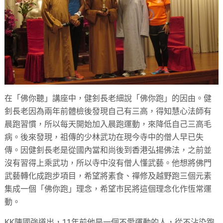
在「佛你聽」講座中，健釗長老細說「佛你跑」的因由。健
釗長老因為兩年前體檢後發現自己有三高，得知慧心法師有
晨跑習慣，所以每天開始加入晨跑運動，來降低自己三高毛
病。後來發現，祖傳的少林武功在現今寺中的僧人早已失
傳。因健釗長老是從國內當和尚後到香港弘揚佛法，之前並
沒有習得上乘武功，所以寺中沒有僧人懂武藝。他想將佛門
武藝轉化成跑步項目，希望將素食、禪修及越野跑三個元素
集成一個「佛你跑」理念，希望市民將這個理念化作恆常運
動。
KK陳國強道出，11年前他是一個不愛運動的人，從不沾染跑