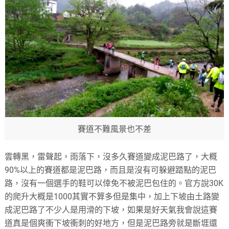
賽道不難風景也不差
雲轉黑，雷聲起，雨落下，沒多久賽道變成泥巴路了，大概
90%以上的賽道都是泥巴路，而且是沒有可躲避踏點的泥巴
路，沒有一個選手的鞋可以倖免不被泥巴包住的。官方說30K
的爬升大概是1000其實不算多但是集中，加上下坡由土路變
成泥巴路了不少人是用滑的下坡，如果是好天氣我會說這賽
道真是個爽衝下坡衝刺的好地方，但是泥巴路旁就是斷堐還