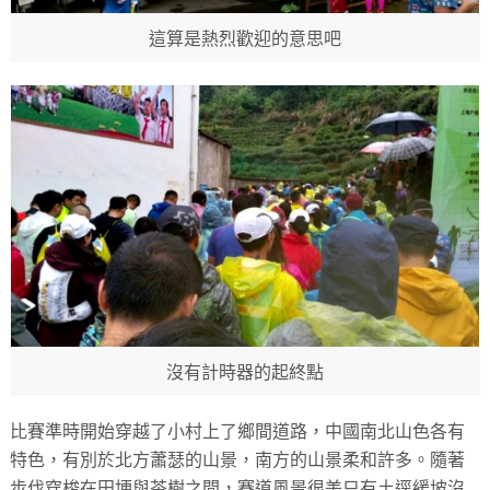
這算是熱烈歡迎的意思吧
沒有計時器的起終點
比賽準時開始穿越了小村上了鄉間道路，中國南北山色各有
特色，有別於北方蕭瑟的山景，南方的山景柔和許多。隨著
步伐穿梭在田埂與茶樹之間，賽道風景很美只有土逕緩坡沒