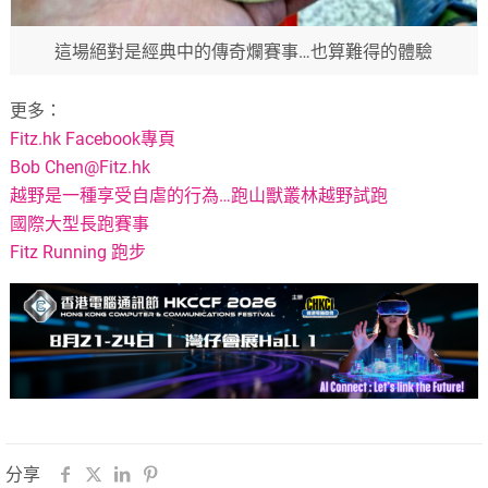
這場絕對是經典中的傳奇爛賽事…也算難得的體驗
更多：
Fitz.hk Facebook專頁
Bob
Chen@Fitz.hk
越野是一種享受自虐的行為…跑山獸叢林越野試跑
國際大型長跑賽事
Fitz Running 跑步
分享