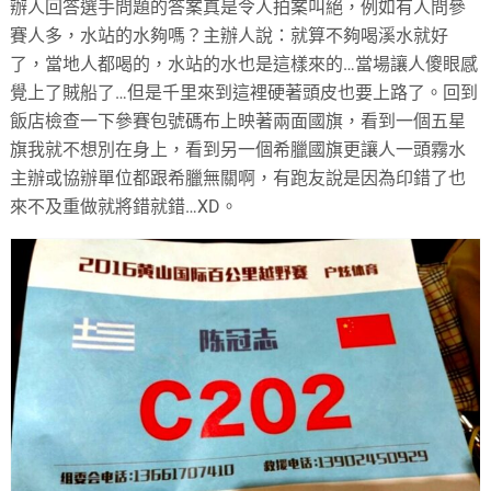
辦人回答選手問題的答案真是令人拍案叫絕，例如有人問參
賽人多，水站的水夠嗎？主辦人說：就算不夠喝溪水就好
了，當地人都喝的，水站的水也是這樣來的…當場讓人傻眼感
覺上了賊船了…但是千里來到這裡硬著頭皮也要上路了。回到
飯店檢查一下參賽包號碼布上映著兩面國旗，看到一個五星
旗我就不想別在身上，看到另一個希臘國旗更讓人一頭霧水
主辦或協辦單位都跟希臘無關啊，有跑友說是因為印錯了也
來不及重做就將錯就錯…XD。