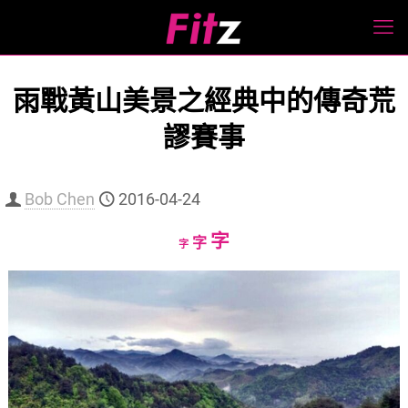
雨戰黃山美景之經典中的傳奇荒
謬賽事
Bob Chen
2016-04-24
Increase
字
Reset
Decrease
字
字
font
font
font
size.
size.
size.