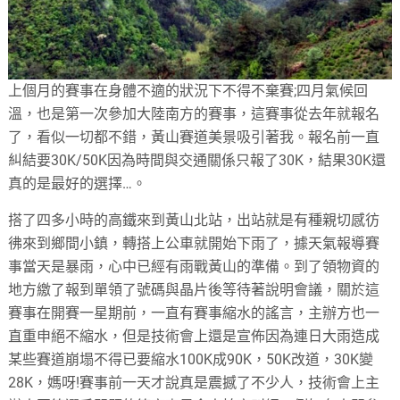
上個月的賽事在身體不適的狀況下不得不棄賽;四月氣候回
溫，也是第一次參加大陸南方的賽事，這賽事從去年就報名
了，看似一切都不錯，黃山賽道美景吸引著我。報名前一直
糾結要30K/50K因為時間與交通關係只報了30K，結果30K還
真的是最好的選擇…。
搭了四多小時的高鐵來到黃山北站，出站就是有種親切感彷
彿來到鄉間小鎮，轉搭上公車就開始下雨了，據天氣報導賽
事當天是暴雨，心中已經有雨戰黃山的準備。到了領物資的
地方繳了報到單領了號碼與晶片後等待著說明會議，關於這
賽事在開賽一星期前，一直有賽事縮水的謠言，主辦方也一
直重申絕不縮水，但是技術會上還是宣佈因為連日大雨造成
某些賽道崩塌不得已要縮水100K成90K，50K改道，30K變
28K，媽呀!賽事前一天才說真是震撼了不少人，技術會上主