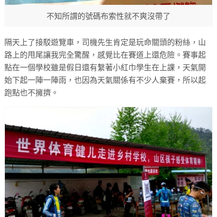
不知所謂的號碼布索性就不爽沒帶了
隔天上了接駁遊覽車，司機先生肯定是玩命關頭的粉絲，山
路上的甩尾讓我完全驚醒，感覺比在賽道上還危險。賽事起
點在一個學校雖是假日還有繫著小紅巾學生在上課，天氣開
始下起一陣一陣雨，也因為天氣關係有不少人棄賽，所以起
跑點也不擁擠。