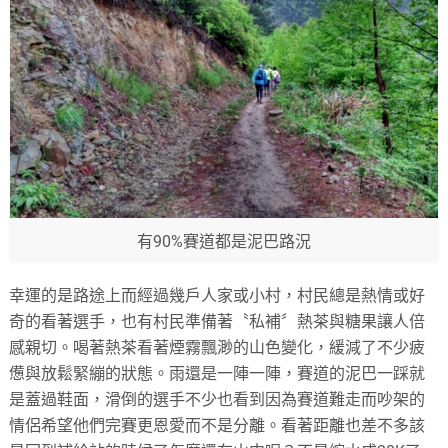
有90%賽道都是泥巴路況
幸運的是路途上而經過幾戶人家或小村，村民總是熱情或好
奇的看著選手，也有村民準備著〝私補〞熱茶與糖果讓人倍
感親切。喝著熱茶看著煙霧飄渺的山色變化，緩減了不少疲
憊與放鬆緊繃的狀態。雨還是一陣一陣，賽道的泥巴一踩就
是蓋過鞋面，滑倒的選手不少也看到因為賽道難走而吵架的
情侶希望他們完賽更恩愛而不是分離。看著距離也差不多該