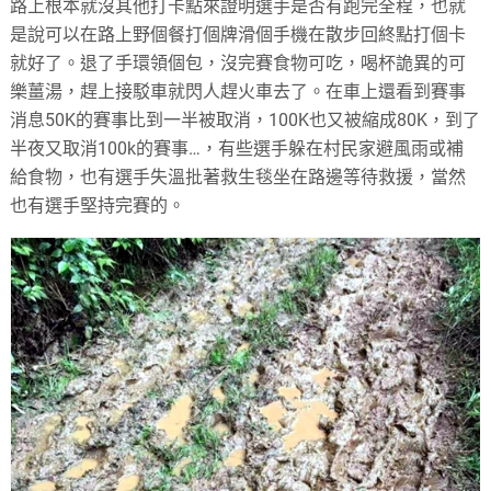
路上根本就沒其他打卡點來證明選手是否有跑完全程，也就
是說可以在路上野個餐打個牌滑個手機在散步回終點打個卡
就好了。退了手環領個包，沒完賽食物可吃，喝杯詭異的可
樂薑湯，趕上接駁車就閃人趕火車去了。在車上還看到賽事
消息50K的賽事比到一半被取消，100K也又被縮成80K，到了
半夜又取消100k的賽事…，有些選手躲在村民家避風雨或補
給食物，也有選手失溫批著救生毯坐在路邊等待救援，當然
也有選手堅持完賽的。