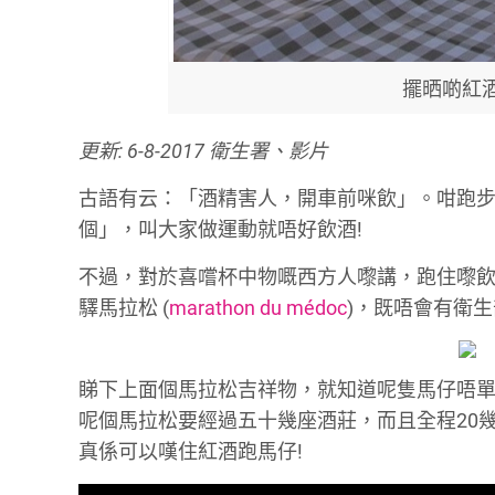
擺晒啲紅
更新: 6-8-2017 衛生署、影片
古語有云：「酒精害人，開車前咪飲」。咁跑步
個」，叫大家做運動就唔好飲酒!
不過，對於喜嚐杯中物嘅西方人嚟講，跑住嚟飲
驛馬拉松 (
marathon du médoc
)，既唔會有衛
睇下上面個馬拉松吉祥物，就知道呢隻馬仔唔單
呢個馬拉松要經過五十幾座酒莊，而且全程20
真係可以嘆住紅酒跑馬仔!