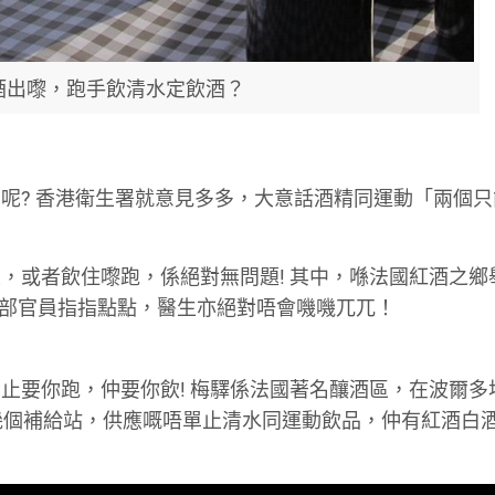
酒出嚟，跑手飲清水定飲酒？
呢? 香港衛生署就意見多多，大意話酒精同運動「兩個只
，或者飲住嚟跑，係絕對無問題! 其中，喺法國紅酒之鄉
生部官員指指點點，醫生亦絕對唔會嘰嘰兀兀！
止要你跑，仲要你飲! 梅驛係法國著名釀酒區，在波爾多
幾個補給站，供應嘅唔單止清水同運動飲品，仲有紅酒白