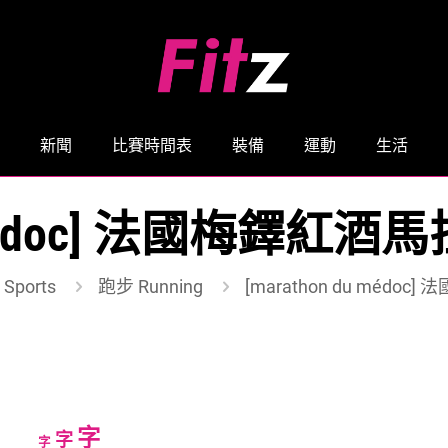
新聞
比賽時間表
裝備
運動
生活
du médoc] 法國梅鐸
Sports
跑步 Running
[marathon du méd
Increase
字
Reset
Decrease
字
字