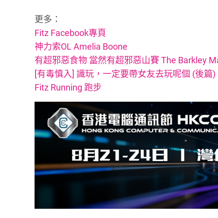
更多：
Fitz Facebook專頁
神力索OL Amelia Boone
有超邪惡食物 當然有超邪惡山賽 The Barkley Mar
[有毒慎入] 識玩，一定要帶女友去玩呢個 (後篇) Eiger 
Fitz Running 跑步