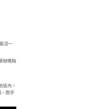
能活一
舉辦嘅梅
地區內。
酒，跑手