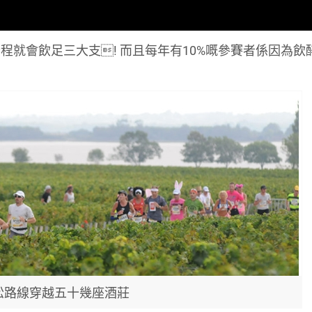
就會飲足三大支! 而且每年有10%嘅參賽者係因為飲
松路線穿越五十幾座酒莊