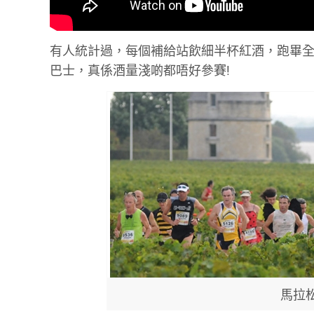
有人統計過，每個補給站飲細半杯紅酒，跑畢全程
巴士，真係酒量淺啲都唔好參賽!
馬拉