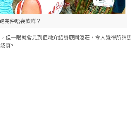
跑完仲唔喪飲咩？
」，但一眼就會見到佢哋介紹餐廳同酒莊，令人覺得所謂
認真?