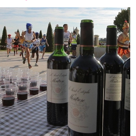
font
font
font
size.
size.
size.