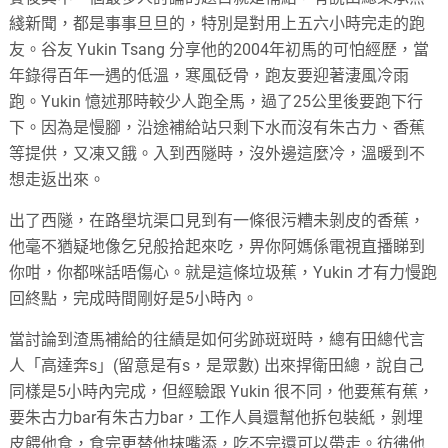
綫新聞，都是事事旦旦的，特別是對用上五六小時完走的跑
友。谷友 Yukin Tsang 分享他的2004年初馬的可怕經歷，當
年錄得百年一遇的低溫，寒風砭骨，跑友要迎著淒風冷雨
跑。Yukin 憶述那時較少人跑全馬，過了25公里後要跑下行
下。因為是慢腳，沿途補給站只剩下水而沒有朱古力、香蕉
等提供，又凍又餓。入到西隧時，沒外邊這麼冷，溫暖到不
想走返出來。
出了西隧，在路壆坑渠口見到有一條很污糟未剝皮的香蕉，
他毫不猶疑地像乞兒般拾起來吃，畀你阿媽係電視直播睇到
你咁，你都咪話唔傷心。就是這條垃圾蕉，Yukin 才有力慢跑
回終點，完成時間剛好是5小時內。
當討論到渣馬補給的往績是如何劣跡斑斑時，總有田總代言
人「高達奔s」(留意是有s，是眾數) 出來捍衛田總，說自己
同樣是5小時內完成，但經驗跟 Yukin 很不同，他要蕉有蕉，
要朱古力bar有朱古力bar，工作人員還幫他拆包裝紙，剝埋
皮餵他食，食完更替他抹嘴添，吃不完還可以帶走。彷彿他