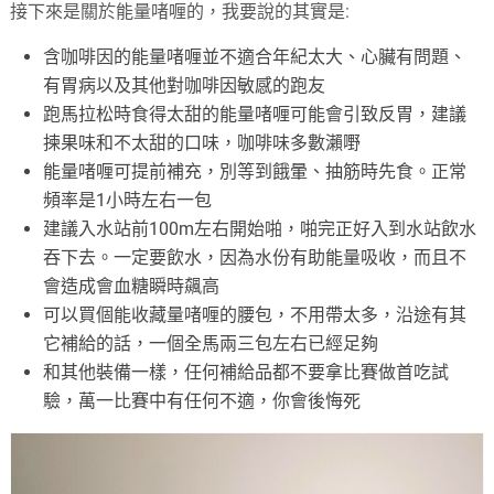
接下來是關於能量啫喱的，我要說的其實是:
含咖啡因的能量啫喱並不適合年紀太大、心臟有問題、
有胃病以及其他對咖啡因敏感的跑友
跑馬拉松時食得太甜的能量啫喱可能會引致反胃，建議
揀果味和不太甜的口味，咖啡味多數瀨嘢
能量啫喱可提前補充，別等到餓暈、抽筋時先食。正常
頻率是1小時左右一包
建議入水站前100m左右開始啪，啪完正好入到水站飲水
吞下去。一定要飲水，因為水份有助能量吸收，而且不
會造成會血糖瞬時飆高
可以買個能收藏量啫喱的腰包，不用帶太多，沿途有其
它補給的話，一個全馬兩三包左右已經足夠
和其他裝備一樣，任何補給品都不要拿比賽做首吃試
驗，萬一比賽中有任何不適，你會後悔死