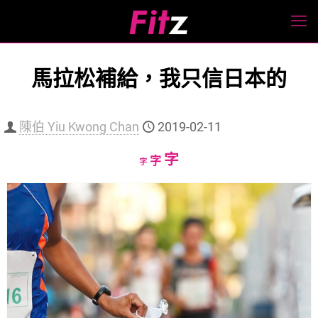
馬拉松補給，我只信日本的
陳伯 Yiu Kwong Chan
2019-02-11
Increase
字
Reset
Decrease
字
字
font
font
font
size.
size.
size.