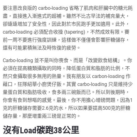
要注意改良版的 carbo-loading 省略了肌肉和肝臟中的糖元耗
盡，直接進入漸進式的超補。雖然不比古早法的補充量大，
卻遠遠增加了安全性，因此對於市民跑手更加適用。此外，
carbo-loading 必須配合收操 (tapering)，不然成效有限。賽
前一周不要進行強度訓練，這樣做不僅僅會影響肝糖儲存，
還有可能累積無法及時恢復的疲勞。
Carbo-loading 並不是叫你喪食、而是「改變飲食結構」。你
必須在提高糖類攝取的同時，降低蛋白質和脂肪的比例，不
然只會攝取很多無用的熱量。我有朋友以 carbon-loading 作
藉口，狂隊紹華小廚煲仔飯。其實 carbo-loading 只是維持少
量蛋白質和脂肪吸收，食多兩三碗飯而已。所以到後期時，
你會有食到想嘔的感覺。最後，你不用擔心增磅問題，因為1
克的肝糖儲存需要2.6克的水，所以如果要提高500克的肝糖
儲存量，那麼增重兩三磅是正常的。
沒有Load碳跑38公里