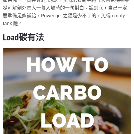
如果你信「高達奔s」的話，就請記著周星馳《大內密探零零
發》解剖外星人一幕入場時的一句對白。說到底，自己一定
要準備足夠補給，Power gel 之類是少不了的，免得 empty
tank 跑。
Load碳有法