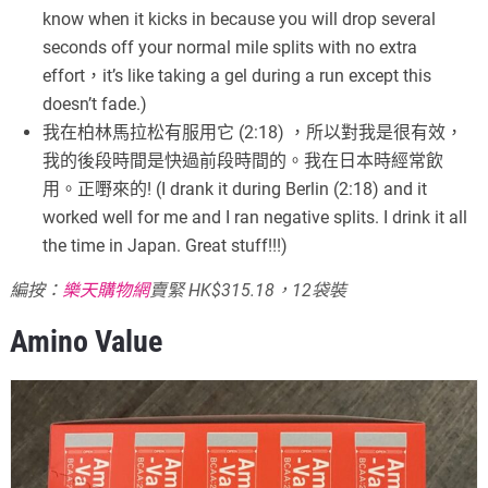
know when it kicks in because you will drop several
seconds off your normal mile splits with no extra
effort，it’s like taking a gel during a run except this
doesn’t fade.)
我在柏林馬拉松有服用它 (2:18) ，所以對我是很有效，
我的後段時間是快過前段時間的。我在日本時經常飲
用。正嘢來的! (I drank it during Berlin (2:18) and it
worked well for me and I ran negative splits. I drink it all
the time in Japan. Great stuff!!!)
編按：
樂天購物網
賣緊 HK$315.18，12袋裝
Amino Value