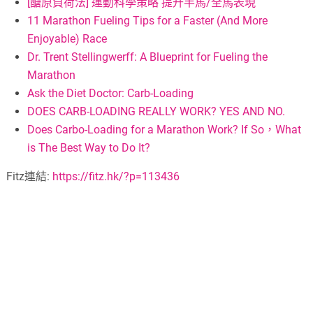
[醣原負荷法] 運動科學策略 提升半馬/全馬表現
11 Marathon Fueling Tips for a Faster (And More
Enjoyable) Race
Dr. Trent Stellingwerff: A Blueprint for Fueling the
Marathon
Ask the Diet Doctor: Carb-Loading
DOES CARB-LOADING REALLY WORK? YES AND NO.
Does Carbo-Loading for a Marathon Work? If So，What
is The Best Way to Do It?
Fitz連結:
https://fitz.hk/?p=113436