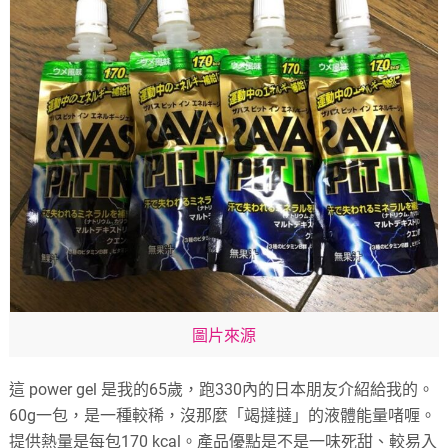
圖片來源
這 power gel 是我的65歲，跑330內的日本朋友介紹給我的。
60g一包，是一種較稀，沒那麼「竭撻撻」的液體能量啫喱。
提供熱量是每包170 kcal。產品優點是不是一味死甜、較易入