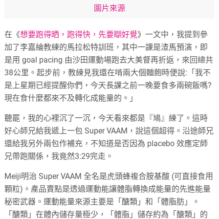
圖片來源
在《
想要跑得晒，跑得快，先要瞓好覺
》一文中，我提到參
加了李嘉綸教練的馬拉松特訓班，其中一課是渣馬預演，即
是用 goal pacing 由沙田運動場跑去大美督再折返，來回總共
38公里。起步前，教練見我還在啃兩大個麵飽時便說:「我不
是上星期已經提醒你們，今天長課之前一晚要食多兩碗飯嗎?
現在食什麼都來不及轉化成能量的。」
聽罷，我的心裡沉了一沉，今天看來都是『鳩』練了。這時
好心師兄給我遞上一包 Super VAAM，說這個超得。沿途師兄
還給我另外兩包作補充，不知道是否因為 placebo 效應定師
兄帶跑關係，我竟然3:29完走。
Meiji明治 Super VAAM 全名是虎頭蜂複合胺基酸 (可直接食用
顆粒)。產品賣點是透過運動能讓體脂轉換成能量的先進能量
秘密武器。運動能量來源主要是「醣類」和「體脂肪」。
「醣類」在體內儲存量極少，「體脂」儲存約為「醣類」的