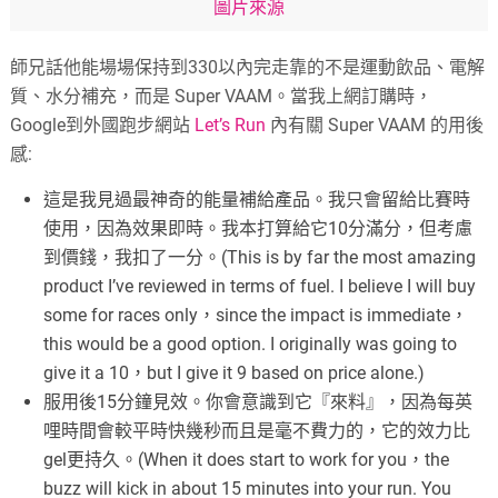
圖片來源
師兄話他能場場保持到330以內完走靠的不是運動飲品、電解
質、水分補充，而是 Super VAAM。當我上網訂購時，
Google到外國跑步網站
Let’s Run
內有關 Super VAAM 的用後
感:
這是我見過最神奇的能量補給產品。我只會留給比賽時
使用，因為效果即時。我本打算給它10分滿分，但考慮
到價錢，我扣了一分。(This is by far the most amazing
product I’ve reviewed in terms of fuel. I believe I will buy
some for races only，since the impact is immediate，
this would be a good option. I originally was going to
give it a 10，but I give it 9 based on price alone.)
服用後15分鐘見效。你會意識到它『來料』，因為每英
哩時間會較平時快幾秒而且是毫不費力的，它的效力比
gel更持久。(When it does start to work for you，the
buzz will kick in about 15 minutes into your run. You