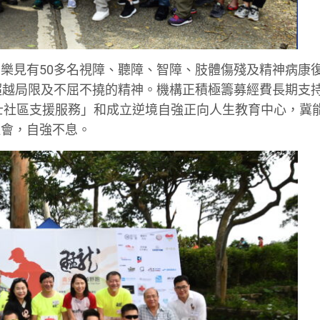
樂見有50多名視障、聽障、智障、肢體傷殘及精神病康
超越局限及不屈不撓的精神。機構正積極籌募經費長期支
士社區支援服務」和成立逆境自強正向人生教育中心，冀
社會，自強不息。