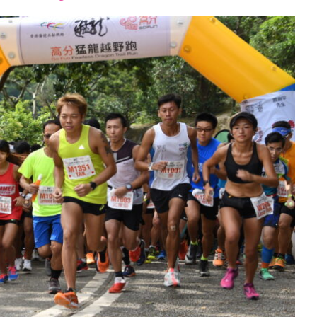
font
font
font
size.
size.
size.