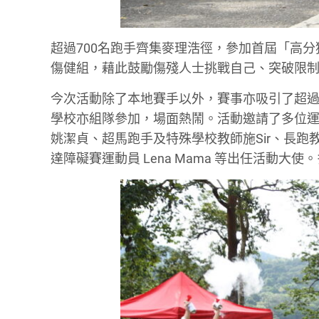
超過700名跑手齊集麥理浩徑，參加首屆「高分猛
傷健組，藉此鼓勵傷殘人士挑戰自己、突破限
今次活動除了本地賽手以外，賽事亦吸引了超
學校亦組隊參加，場面熱鬧。活動邀請了多位
姚潔貞、超馬跑手及特殊學校教師施Sir、長跑教練
達障礙賽運動員 Lena Mama 等出任活動