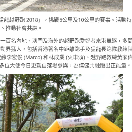
龍越野跑 2018」，挑戰5公里及10公里的賽事。活動
制、推動社會共融。
過一百名內地、澳門及海外的越野跑愛好者來港競逐，多
運動界猛人，包括香港著名中距離跑手及猛龍長跑隊教練
李宏俊 (Marco) 和林成業 (火車頭)、越野跑教練黃家
大使。多位大使今日更親自落場參與，為傷健共融跑出正能量。