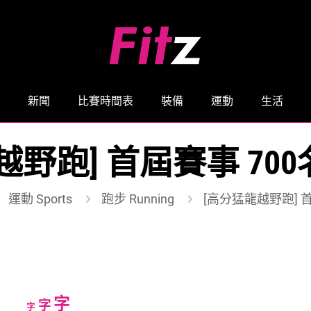
新聞
比賽時間表
裝備
運動
生活
越野跑] 首屆賽事 70
運動 Sports
跑步 Running
[高分猛龍越野跑] 
Increase
字
Reset
Decrease
字
字