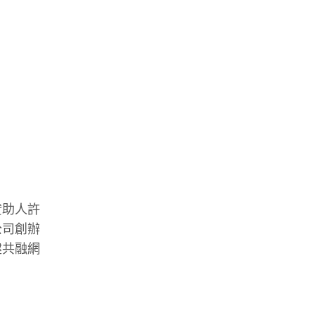
贊助人許
公司創辦
健共融網