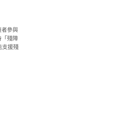
復者參與
持「殘障
能支援殘