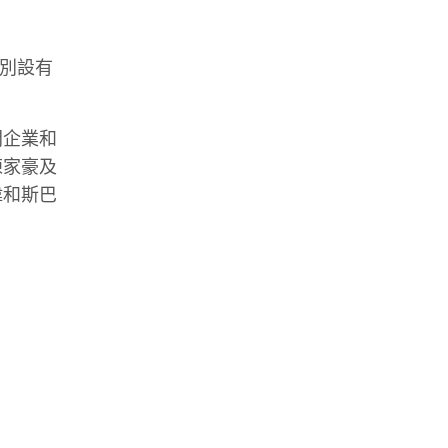
特別設有
間企業和
陳家豪及
偉和斯巴