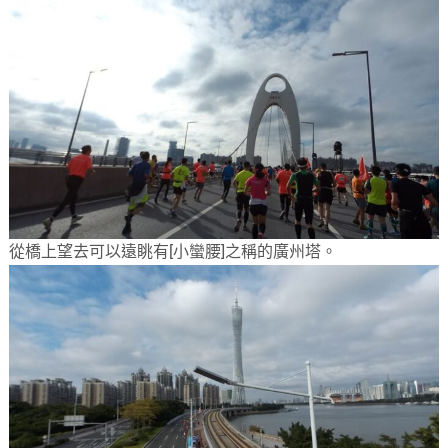
從橋上望去可以遠眺有[小蠻腰]之稱的廣州塔。