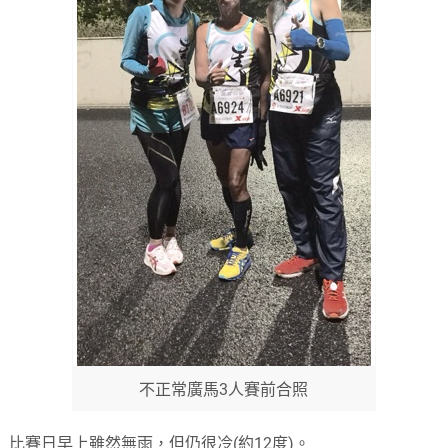
不正常廣馬3人賽前合照
比賽日早上雖然無雨，但仍很冷(約12度)。