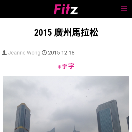
2015 廣州馬拉松
Jeanne Wong
2015-12-18
Increase
字
Reset
Decrease
字
字
font
font
font
size.
size.
size.