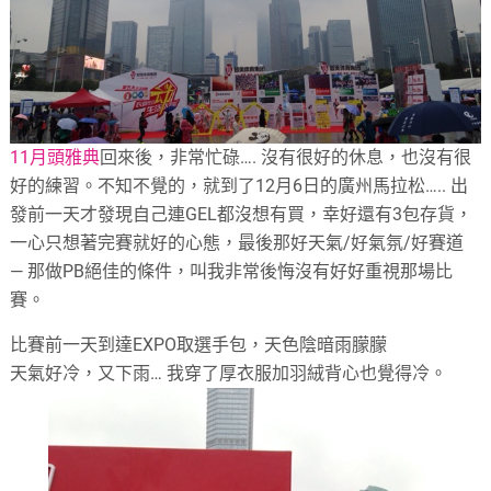
11月頭雅典
回來後，非常忙碌…. 沒有很好的休息，也沒有很
好的練習。不知不覺的，就到了12月6日的廣州馬拉松….. 出
發前一天才發現自己連GEL都沒想有買，幸好還有3包存貨，
一心只想著完賽就好的心態，最後那好天氣/好氣氛/好賽道
— 那做PB絕佳的條件，叫我非常後悔沒有好好重視那場比
賽。
比賽前一天到達EXPO取選手包，天色陰暗雨朦朦
天氣好冷，又下雨… 我穿了厚衣服加羽絨背心也覺得冷。