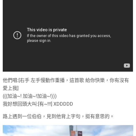
他們唱:[右手 左手慢動作重播，這首歌 給你快樂，你有沒有
愛上我]
(((加油~! 加油~!加油~!)))
我好想回頭大叫:[有~!!!] XDDDDD
路上遇到一位伯伯，見到他背上字句，挺有意思的。