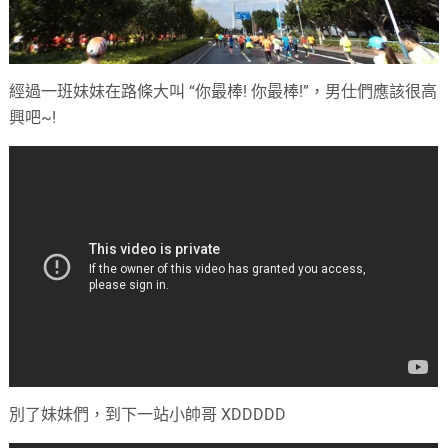
經過一班妹妹在路條大叫 “你最棒! 你最棒!”，男仕們應該很高
興吧~!
別了妹妹們，到下一站小帥哥 XDDDDD