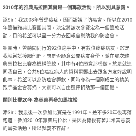
2010年的雅典馬拉團其實是一個籌款活動，所以別具意義。
添Sir：我2008年曾患癌症，因而認識了防癌會。所以在2010
年籌備雅典比賽團其間，決定將該次參賽定為一個籌款活
動，目的希望可以盡一分力去回報曾幫助我的防癌會。
組團時，曾聽聞同行的92位跑手中，有數位癌症病友。於是
我就嘗試接觸他們，問是否願意公開病友身份，並在那次雅
典馬拉松比賽為機構籌款，其中有4位願意那樣做。於是就連
同我自己，合共5位癌症病人的資料電郵出去跟各方友好說明
此事，希望可以為防癌會籌款，同時亦為一個剛成立的精英
跑手基金會募捐，大家可以自由選擇捐助那一個團體。
闊別比賽20年 為慈善再參加馬拉松
添Sir：我最後一次參加比賽是在1991年。差不多20年後再落
跑道，參加2010年雅典馬拉松，是因為背後有著非常富意義
的籌款活動，所以就義不容辭。