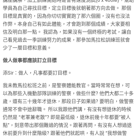
講座講解，加上訓練開始時是會有速度測試(6 x 400M)，幫助
學員為自己尋找目標，定立目標後就朝著那方向去做。 那個
目標是真實的，因為你切切實實跑了那六個圈，沒有也沒法
作弊。本身自己有如此體能，才會跑到那個成績，大家要相
信及明白那一點。 我認為，如果沒有一個終極的考試，讓自
己看見過去一季訓練努力的成果，那參加馬拉松訓練班就會
少了一層目標和意義。
做人做事都應該訂立目標
添Sir：做人，凡事都要訂目標。
我未教馬拉松班之前，是警察體能教官。當時常常在想，可
以為那些入機動部隊訓練的警察，做些什麼? 他們大都二十多
歲，還有三十幾年才退休，那段日子如果過? 要明白，做警察
通常不會中途辭職。 所以我跟他們講，有沒有想退休的時候
仍然是 “老軍兼老散”? 即是最低級，退休前幾十年都要”被人
點”，刻意帶出那個難過的情況。跟著再問，有沒有人想過退
休前要升到什麼階級? 跟著他們就起哄，有人說 “我想做警