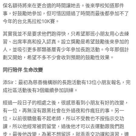
保名額待將來在更合適的時間讓她去。後來學校知道那件
事，好鼓勵她參加，但可惜因錯過了時間而最後都參加不了
今年的台北馬拉松10K賽。
其實我並不是要求他們跑得快，只希望那班小朋友用心去練
習、出席率高和投入認真。設立獎勵是希望鼓勵後來參加的
人，並吸引更多那類基層青少年參加長跑活動。今年那個計
劃又開始，希望不多不少會收到預期的鼓勵性效果。
同行陪伴 生命改變
添Sir：最初為慈善機構辦的長跑活動有13位小朋友報名，完
成社區活動後有3個繼續參加訓練。
經過一段日子的相處之後，很感恩看到小朋友有好的改變，
有一位，再無沒有跟黑社會在外過夜和作瘋狂的事。另一
位，以前很驕傲看不起老師，所以不受教也不按指示交功
課，所以他經常被罰留堂，過後他才可以去運動跟我們跑
步。最後他改變，為著不想留班，就乖乖交功課和溫習，連