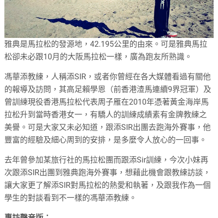
雅典是馬拉松的發源地，42.195公里的由來。可是雅典馬拉
松卻未必跟10月的大阪馬拉松一樣，廣為跑友所熟識。
馮華添教練，人稱添SIR，或者你曾經在各大媒體看過有關他
的報導及訪問，其高足賴學恩（前香港渣馬連續9界冠軍）及
曾訓練現役香港馬拉松代表周子雁在2010年憑著黃金海岸馬
拉松升到當時香港女一，有驕人的訓練成績素有金牌教練之
美譽。可是大家又未必知道，跟添SIR出團去跑海外賽事，他
豐富的經驗及細心周到的安排，是多麼令人放心的一回事。
去年曾參加某旅行社的馬拉松團而跟添Sir訓練，今次小妹再
次跟添SIR出團到雅典跑海外賽事，想藉此機會跟教練訪談，
讓大家更了解添SIR對馬拉松的熱愛和執著，及跟我作為一個
學生的對談看到不一樣的馮華添教練。
專訪聲音版：