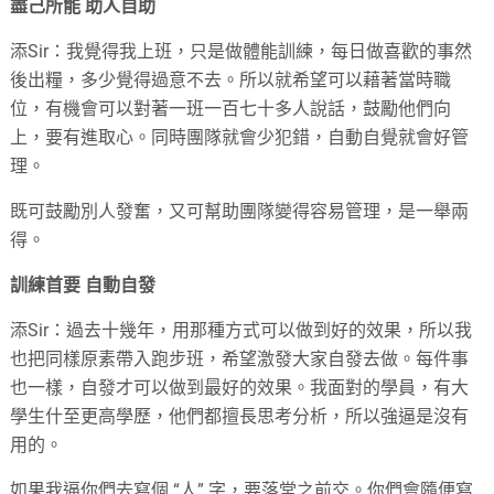
盡己所能 助人自助
添Sir：我覺得我上班，只是做體能訓練，每日做喜歡的事然
後出糧，多少覺得過意不去。所以就希望可以藉著當時職
位，有機會可以對著一班一百七十多人說話，鼓勵他們向
上，要有進取心。同時團隊就會少犯錯，自動自覺就會好管
理。
既可鼓勵別人發奮，又可幫助團隊變得容易管理，是一舉兩
得。
訓練首要 自動自發
添Sir：過去十幾年，用那種方式可以做到好的效果，所以我
也把同樣原素帶入跑步班，希望激發大家自發去做。每件事
也一樣，自發才可以做到最好的效果。我面對的學員，有大
學生什至更高學歷，他們都擅長思考分析，所以強逼是沒有
用的。
如果我逼你們去寫個 “人” 字，要落堂之前交。你們會隨便寫