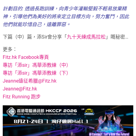
計劃目的: 透過長跑訓練，向青少年灌輸堅毅不輕易放棄精
神，引導他們為美好的將來定立目標方向，努力奮鬥，因此
他們就能珍惜自己，遠離罪惡。
下篇（中）篇，添Sir會分享「
九十天練成馬拉松
」嘅秘密…
更多：
Fitz.hk Facebook專頁
專訪「添sir」馮華添教練（中）
專訪「添sir」馮華添教練（下）
Jeanne遠征希臘@Fitz.hk
Jeanne@Fitz.hk
Fitz Running 跑步