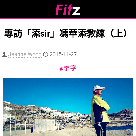
專訪「添sir」馮華添教練（上）
Jeanne Wong
2015-11-27
Increase
字
Reset
Decrease
字
字
font
font
font
size.
size.
size.