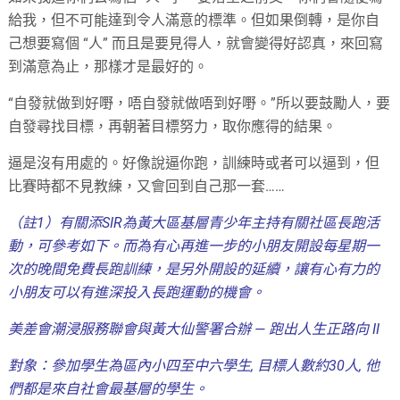
給我，但不可能達到令人滿意的標準。但如果倒轉，是你自
己想要寫個 “人” 而且是要見得人，就會變得好認真，來回寫
到滿意為止，那樣才是最好的。
“自發就做到好嘢，唔自發就做唔到好嘢。”所以要鼓勵人，要
自發尋找目標，再朝著目標努力，取你應得的結果。
逼是沒有用處的。好像說逼你跑，訓練時或者可以逼到，但
比賽時都不見教練，又會回到自己那一套……
（註1）有關添SIR為黃大區基層青少年主持有關社區長跑活
動，可參考如下。
而為有心再進一步的小朋友開設每星期一
次的晚間免費長跑訓練，是另外開設的延續，讓有心有力的
小朋友可以有進深投入長跑運動的機會。
美差會潮浸服務聯會與黃大仙警署合辦 — 跑出人生正路向 II
對象：參加學生為區內小四至中六學生, 目標人數約30人, 他
們都是來自社會最基層的學生。