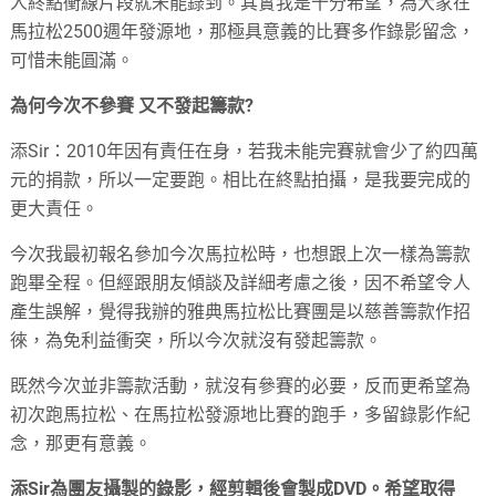
人終點衝線片段就未能錄到。其實我是十分希望，為大家在
馬拉松2500週年發源地，那極具意義的比賽多作錄影留念，
可惜未能圓滿。
為何今次不參賽 又不發起籌款?
添Sir：2010年因有責任在身，若我未能完賽就會少了約四萬
元的捐款，所以一定要跑。相比在終點拍攝，是我要完成的
更大責任。
今次我最初報名參加今次馬拉松時，也想跟上次一樣為籌款
跑畢全程。但經跟朋友傾談及詳細考慮之後，因不希望令人
產生誤解，覺得我辦的雅典馬拉松比賽團是以慈善籌款作招
徠，為免利益衝突，所以今次就沒有發起籌款。
既然今次並非籌款活動，就沒有參賽的必要，反而更希望為
初次跑馬拉松、在馬拉松發源地比賽的跑手，多留錄影作紀
念，那更有意義。
添Sir為團友攝製的錄影，經剪輯後會製成DVD。希望取得