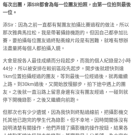
每次出團，添SIR都會為每一位團友拍照，由第一位拍到最後
一位。
添Sir：因為之前一直都有幫團友拍攝比賽過程的做法，所以
那次雅典馬拉松，我是帶著攝錄機跑的。但因自己都參加比
賽，要拍攝每位團友過終點衝線片段是有困難，就唯有想辦
法盡量將每個人都拍攝入鏡。
大會是按各人最佳成績而分段起步，而我的個人紀錄是2小時
44分，所以被安排在較前區段先起步。開步後就趕快到達
1km位置拍攝經過的團友，等到最後一位經過後，就再繼續
上路。到30km過後，又開始放慢腳步，拍下途中遇上的團
友。之後就一直沿路上留意身邊有沒有團友經過，一碰到就
停下開機錄影，之後又繼續向前跑。
但那次也有少少遺憾，因為我快到終點過線前，把攝影機交
托其他已跑完的學生代為錄影。但不幸地，因時間關係沒有
說明清楚有關操作，他們弄錯了攝影機的操作按鈕，結果各