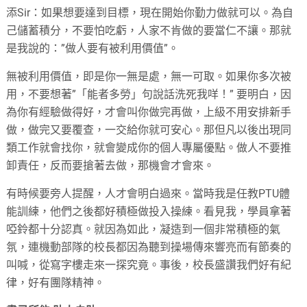
添Sir：如果想要達到目標，現在開始你勤力做就可以。為自
己儲蓄積分，不要怕吃虧，人家不肯做的要當仁不讓。那就
是我說的：”做人要有被利用價值”。
無被利用價值，即是你一無是處，無一可取。如果你多次被
用，不要想著”「能者多勞」句說話洗死我咩！” 要明白，因
為你有經驗做得好，才會叫你做完再做，上級不用安排新手
做，做完又要覆查，一交給你就可安心。那但凡以後出現同
類工作就會找你，就會變成你的個人專屬優點。做人不要推
卸責任，反而要搶著去做，那機會才會來。
有時候要旁人提醒，人才會明白過來。當時我是任教PTU體
能訓練，他們之後都好積極做投入操練。看見我，學員拿著
啞鈴都十分認真。就因為如此，凝造到一個非常積極的氣
氛，連機動部隊的校長都因為聽到操場傳來響亮而有節奏的
叫喊，從寫字樓走來一探究竟。事後，校長盛讚我們好有紀
律，好有團隊精神。