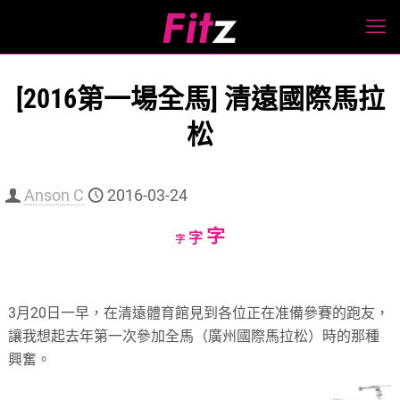
[2016第一場全馬] 清遠國際馬拉
松
Anson C
2016-03-24
Increase
字
Reset
Decrease
字
字
font
font
font
size.
size.
size.
3月20日一早，在清遠體育館見到各位正在准備參賽的跑友，
讓我想起去年第一次參加全馬（廣州國際馬拉松）時的那種
興奮。