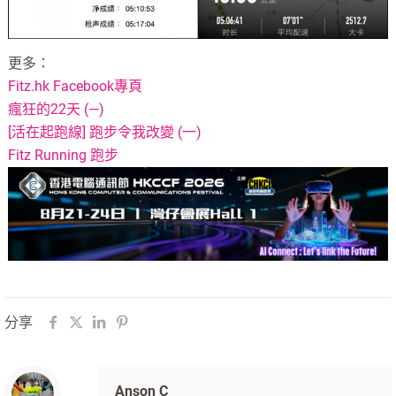
更多：
Fitz.hk Facebook專頁
瘋狂的22天 (—)
[活在起跑線] 跑步令我改變 (一)
Fitz Running 跑步
分享
Anson C