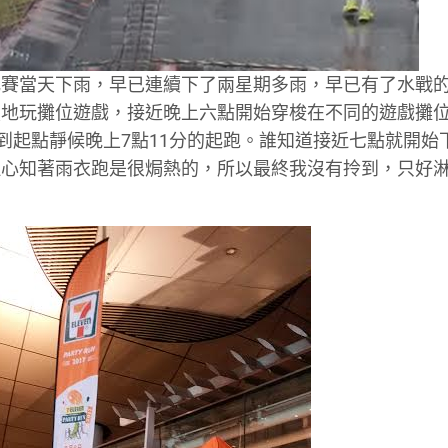
比賽當天下雨，早已連續下了兩星期多雨，早已有了水戰
狽地玩攤位遊戲，接近晚上六點開始穿梭在不同的遊戲攤
到起點靜候晚上7點11分的起跑。誰知道接近七點就開始
但心知著雨衣跑是很焗熱的，所以最終我沒有拎到，只好