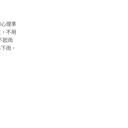
的心理準
位，不用
下起雨
淋下雨，