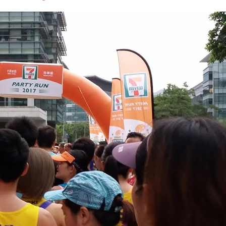
font
font
font
size.
size.
size.