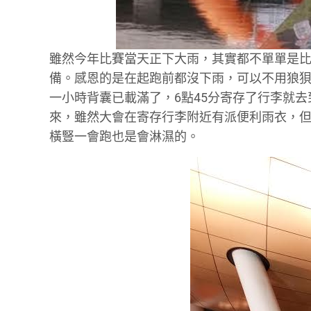
雖然今年比賽當天正下大雨，其實都不單單是
備。感恩的是在起跑前都沒下雨，可以不用狼
一小時背囊已載滿了，6點45分寄存了行李就去
來，雖然大會在寄存行李附近有派便利雨衣，
橫豎一會跑也是會淋濕的。