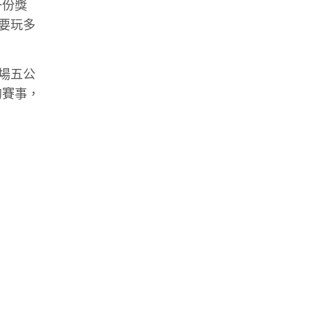
一份獎
要玩多
場五公
的賽事，