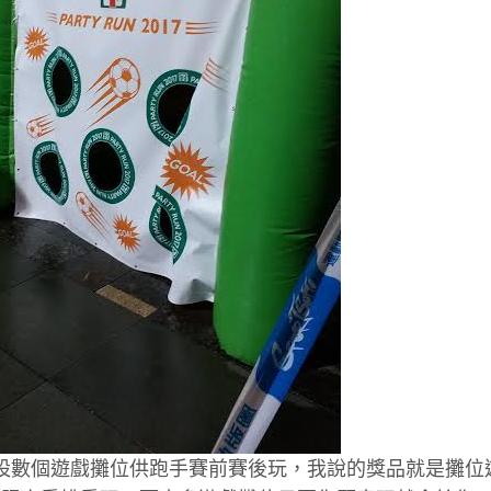
在賽事當天擺設數個遊戲攤位供跑手賽前賽後玩，我說的獎品就是攤