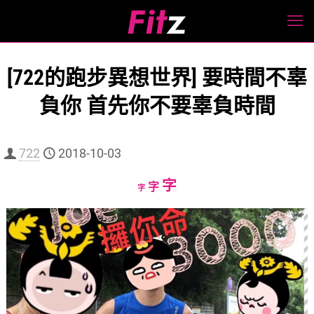
[722的跑步異想世界] 要時間不辜
負你 首先你不要辜負時間
722
2018-10-03
Increase
字
Reset
Decrease
字
字
font
font
font
size.
size.
size.