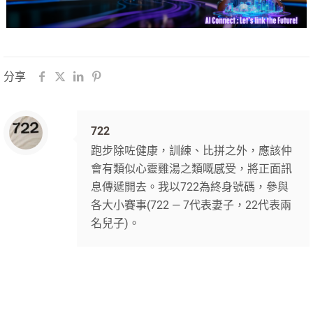
分享
722
跑步除咗健康，訓練、比拼之外，應該仲
會有類似心靈雞湯之類嘅感受，將正面訊
息傳遞開去。我以722為終身號碼，參與
各大小賽事(722 — 7代表妻子，22代表兩
名兒子)。