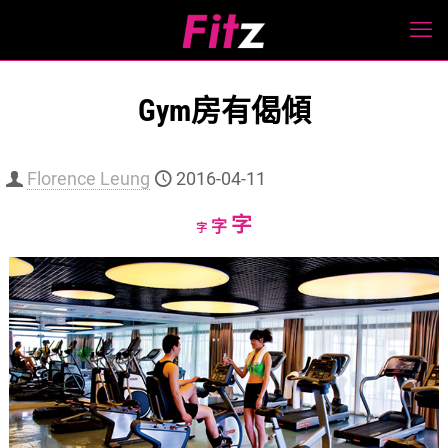
Gym房有偈傾
Florence Leung
2016-04-11
Increase
字
Reset
Decrease
字
字
font
font
font
size.
size.
size.