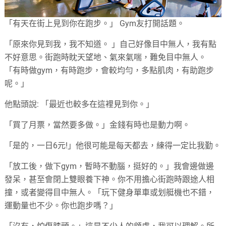
「有天在街上見到你在跑步。」 Gym友打開話題。
「原來你見到我，我不知道。 」自己好像目中無人，我有點
不好意思。街跑時眈天望地、氣來氣喘，難免目中無人。
「有時做gym，有時跑步，會較均勻，多點肌肉，有助跑步
呢。」
他點頭說: 「最近也較多在這裡見到你。」
「買了月票，當然要多做。」金錢有時也是動力啊。
「是的，一日6元!」他很可能是每天都去，練得一定比我勤。
「放工後，做下gym，暫時不動腦，挺好的。」我會邊做邊
發呆，甚至會閉上雙眼養下神。你不用擔心街跑時跟途人相
撞，或者變得目中無人。「玩下健身單車或划艇機也不錯，
運動量也不少。你也跑步嗎？」