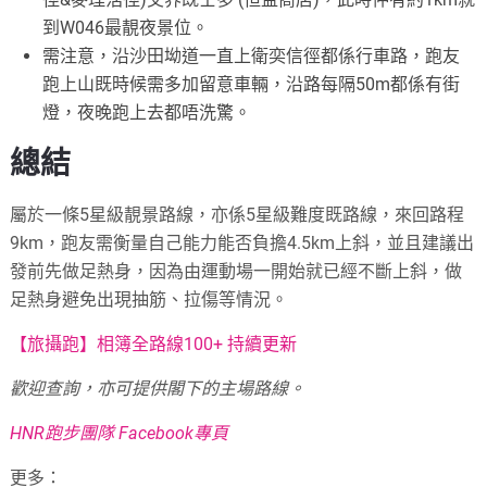
到W046最靚夜景位
。
需注意，沿沙田坳道一直上衛奕信徑都係行車路，跑友
跑上
山既時候需多加留意車輛，沿路每隔50m都係有街
燈，夜
晚跑上去都唔洗驚。
總結
屬於一條5星級靚景路線，亦係5星級難度既路線，來回路
程
9km，跑友需衡量自己能力能否負擔4.5km上斜，
並且建議出
發前先做足熱身，因為由運動場一開始就已經不
斷上斜，做
足熱身避免出現抽筋、拉傷等情況。
【旅攝跑】相簿全路線100+ 持續更新
歡迎查詢，亦可提供閣下的主場路線。
HNR跑步團隊 Facebook專頁
更多：