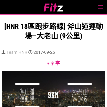
[HNR 18區跑步路線] 斧山道運動
場—大老山 (9公里)
Team HNR
2017-09-25
Increase
字
Reset
Decrease
字
字
font
font
font
size.
size.
size.