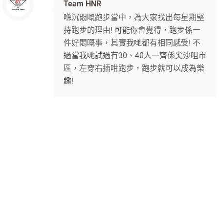
Team HNR
喺沉悶嘅跑步當中，為大家找出每星期堅
持跑步的理由! 可能你會覺得，跑步係一
件好悶嘅事，其實我哋都有相同感受! 不
過當我哋試過有30、40人一齊係尖沙咀市
區，左穿右插咁跑步，跑步就可以成為樂
趣!