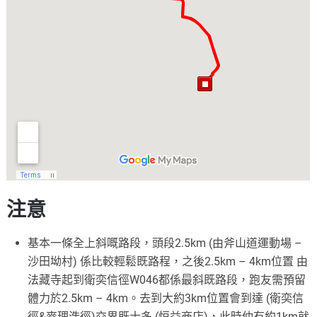
注意
基本一條全上斜嘅路段，頭段2.5km (由斧山道運動場 –
沙田坳村) 係比較輕鬆既路程，之後2.5km – 4km位置 由
法藏寺起到衛奕信徑W046都係最斜既路段，跑友需預
留
體力於2.5km – 4km。去到大約3km位置會到達 (衛奕信
徑&麥理浩徑
)交界既士多 (恒益商店)，此時仲有約1km就