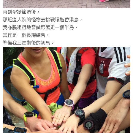
直到聖誕節過後，
那班瘋人院的怪物去挑戰環遊香港島，
我亦膽粗粗地嘗試跟著走一個半島，
當作是一個長課練習，
準備我三星期後的初馬。