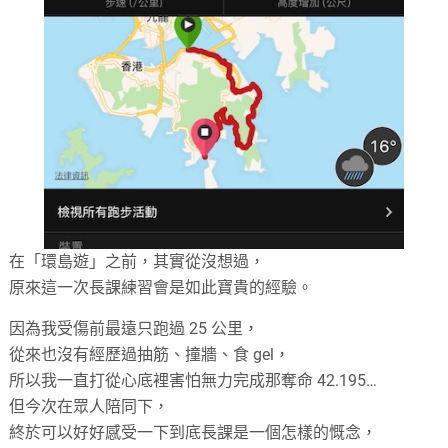
在「環島遊」之前，其實從沒想過，
原來這一次長課練習會是如此寶貴的經驗。
因為我受傷前最遠只跑過 25 公里，
從來也沒有經歷過抽筋、撞牆、食 gel，
所以我一直打從心底裡害怕無力完成那奪命 42.195…
但今次在眾人陪同下，
終於可以好好感受一下到底長課是一個怎樣的慨念，