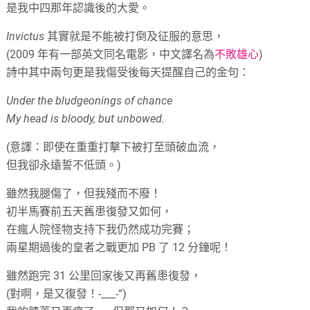
是我中四那年認識後的大愛。
Invictus
其實就是不能被打倒及征服的意思，
(2009 年有一部英文同名電影，中文譯名為
不敗雄心
)
詩中其中兩句更是我傷受後每天提醒自己的金句：
Under the bludgeonings of chance
My head is bloody, but unbowed.
(意譯：即使在重重打擊下被打至頭破血流，
但我卻永遠誓不低頭。)
雖然我腿傷了，但我殘而不廢！
初半馬賽前五天舊患復發又如何，
在瘋人院怪物支持下我仍然成功完賽；
兩星期過後的皇者之戰更加 PB 了 12 分鐘呢！
雖然跑完 31 公里回家後又再舊患復發，
(對啊，是又復發！-___-“)