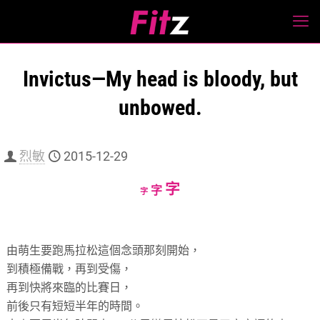
Invictus—My head is bloody, but
unbowed.
烈敏
2015-12-29
Increase
字
Reset
Decrease
字
字
font
font
font
size.
size.
size.
由萌生要跑馬拉松這個念頭那刻開始，
到積極備戰，再到受傷，
再到快將來臨的比賽日，
前後只有短短半年的時間。