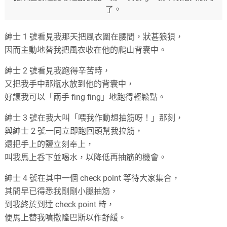
了。
紳士 1 號看見我那天把風衣圍在腰間，狀甚狼狽，
因而主動地替我把風衣收在他的爬山背囊中。
紳士 2 號看見我跑得辛苦時，
又把我手中那瓶水放到他的背囊中，
好讓我可以「兩手 fing fing」地跑得輕鬆點。
紳士 3 號在我大叫「喂我作動想抽筋呀！」那刻，
與紳士 2 號一同立即跑回頭幫我拉筋，
還把手上的鹽立刻奉上，
叫我馬上呑下並喝水，以降低再抽筋的機會。
紳士 4 號在其中一個 check point 等待大家集合，
其間早已得悉我剛剛小腿抽筋，
到我終於到達 check point 時，
便馬上替我噴撒隆巴斯以作舒緩。