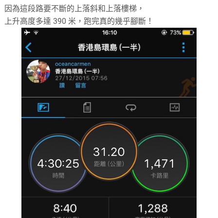
因為這段路要不斷的上落斜和上落樓梯，
上升高度多達 390 米，跑完真的幾乎腳斷！