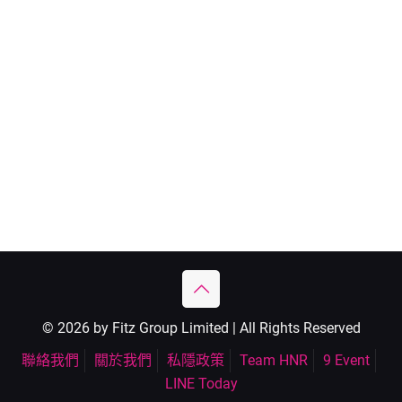
© 2026 by Fitz Group Limited | All Rights Reserved
聯絡我們
關於我們
私隱政策
Team HNR
9 Event
LINE Today