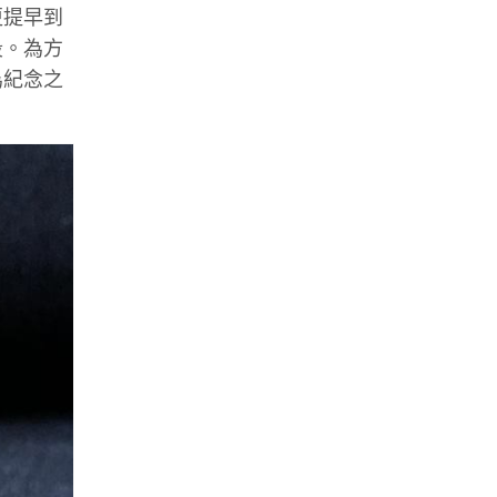
更提早到
段。為方
為紀念之