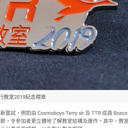
行教室2019紀念襟章
 Cosmoboys Terry sir 及 TTR 成員 Bosc
環節，令參加者更立體地了解教室結構及運作。其中，教