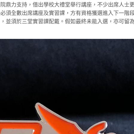
書院鼎力支持，借出學校大禮堂舉行講座，不少出席人士
者必須全數出席講座及實習課，方有資格獲選進入下一階
個，並須於三堂實習課配戴。假如最終未能入選，亦可留