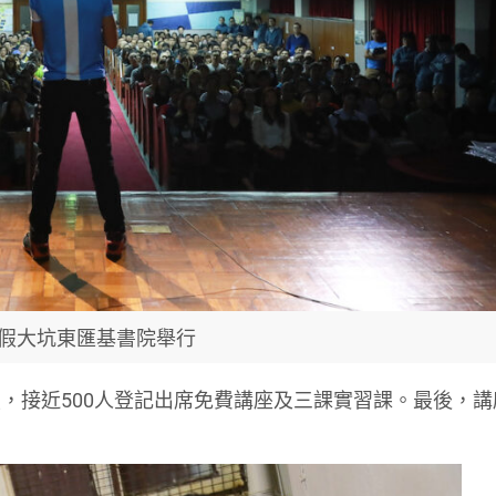
假大坑東匯基書院舉行
，接近500人登記出席免費講座及三課實習課。最後，講