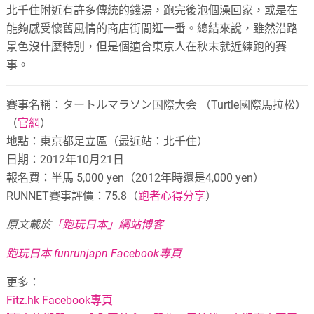
北千住附近有許多傳統的錢湯，跑完後泡個澡回家，或是在
能夠感受懷舊風情的商店街閒逛一番。總結來說，雖然沿路
景色沒什麼特別，但是個適合東京人在秋末就近練跑的賽
事。
賽事名稱：タートルマラソン国際大会 （Turtle國際馬拉松）
（
官網
）
地點：東京都足立區（最近站：北千住）
日期：2012年10月21日
報名費：半馬 5,000 yen（2012年時還是4,000 yen）
RUNNET賽事評價：75.8（
跑者心得分享
）
原文載於
「跑玩日本」網站博客
跑玩日本 funrunjapn Facebook專頁
更多：
Fitz.hk Facebook專頁