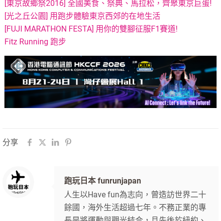
[東京故鄉祭2016] 全國美食、祭典、馬拉松，齊聚東京巨蛋!
[光之丘公園] 用跑步體驗東京西郊的在地生活
[FUJI MARATHON FESTA] 用你的雙腳征服F1賽道!
Fitz Running 跑步
分享
跑玩日本 funrunjapan
人生以Have fun為志向，曾造訪世界二十
餘國，海外生活超過七年。不務正業的專
長是將運動與觀光結合，且先後於紐約、