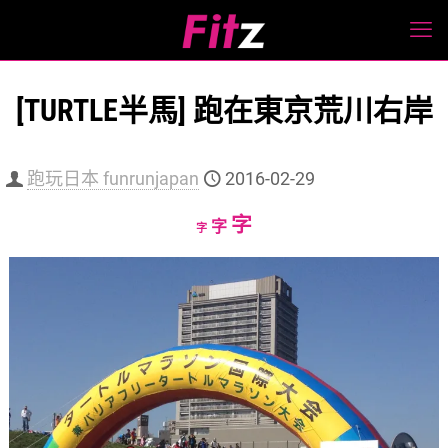
[TURTLE半馬] 跑在東京荒川右岸
跑玩日本 funrunjapan
2016-02-29
Increase
字
Reset
Decrease
字
字
font
font
font
size.
size.
size.