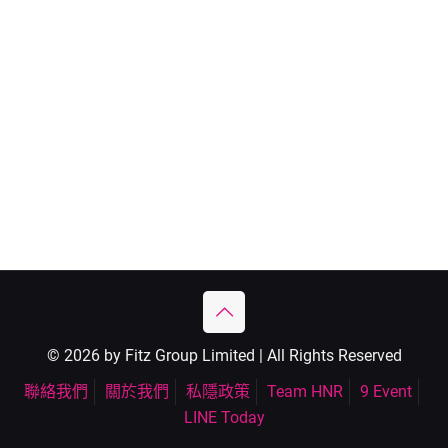
© 2026 by Fitz Group Limited | All Rights Reserved
聯絡我們
關於我們
私隱政策
Team HNR
9 Event
LINE Today