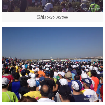
遠眺Tokyo Skytree