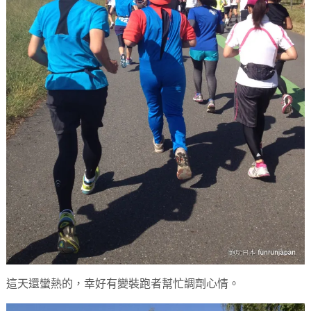
這天還蠻熱的，幸好有變裝跑者幫忙調劑心情。