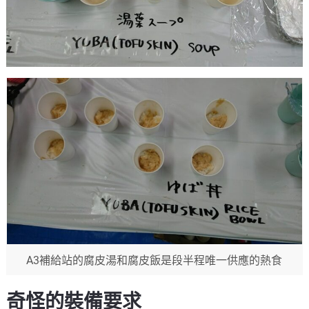
A3補給站的腐皮湯和腐皮飯是段半程唯一供應的熱食
奇怪的裝備要求