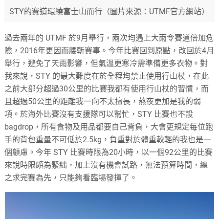
STY的賽道環繞富士山而行（圖片來源：UTMF官方網站）
過去兩年的 UTMF 於9月舉行，兩次均遇上大雨令賽道倍加危
險，2016年更因而腰斬賽事。今年比賽回到原點，改回於4月
舉行，避免了天雨影響，但氣溫更寒冷需準備更多衣物。對
我來說，STY 的最大難度在於全程均禁止使用行山杖，在此
之前大部分超過30公里的比賽我都有使用行山杖的習慣，而
且超過50公里的距離我一向不太擅長，熬夜更加是我的弱
項。於海外比賽沒有支援隊可以幫忙，STY 比賽也不設
bagdrop，所有食物及用品都要自己背負，大會更規定每位跑
手的背包重量不可低於2.5kg，負重對於體重較輕的我也是一
個顧慮。今年 STY 比賽時限為20小時，以一個92公里的比賽
來說時限頗為緊絀，加上沒有機會試路，無法預算時間，總
之求完賽為先，只能夠看臨場發揮了。