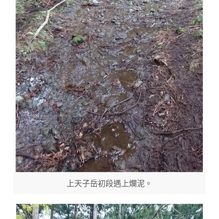
上天子岳初段遇上爛泥。