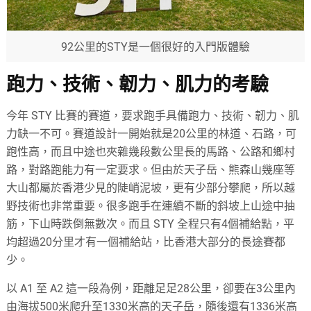
92公里的STY是一個很好的入門版體驗
跑力、技術、韌力、肌力的考驗
今年 STY 比賽的賽道，要求跑手具備跑力、技術、韌力、肌
力缺一不可。賽道設計一開始就是20公里的林道、石路，可
跑性高，而且中途也夾雜幾段數公里長的馬路、公路和鄉村
路，對路跑能力有一定要求。但由於天子岳、熊森山幾座等
大山都屬於香港少見的陡峭泥坡，更有少部分攀爬，所以越
野技術也非常重要。很多跑手在連續不斷的斜坡上山途中抽
筋，下山時跌倒無數次。而且 STY 全程只有4個補給點，平
均超過20分里才有一個補給站，比香港大部分的長途賽都
少。
以 A1 至 A2 這一段為例，距離足足28公里，卻要在3公里內
由海拔500米爬升至1330米高的天子岳，隨後還有1336米高