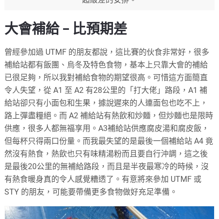
大會補給 – 比預期差
曾經參加過 UTMF 的朋友都說，這比賽的伙食非常好，很多
補給站都有飯團、烏冬及特色食物，基本上只靠大會的補給
已很足夠，所以我對補給食物的期望很高。可惜這方面簡直
令人失望，從 A1 至 A2 有28公里的「打大佬」路段，A1 補
給站卻只有小面包和生果，據說遲來的人連面包也吃不上，
路上彈盡糧絕。而 A2 補給站有熱飲和炒麵，但炒麵也是限時
供應，很多人都無福享用。A3補給站供應腐皮湯和腐皮飯，
但每杯只得兩口份量。而我最失望的是最後一個補給站 A4 竟
然沒有熱食，熱飲也只有味精湯粉而且要自行沖調，這之後
是最後20公里的無補給路段，而且是半夜最寒冷的時候，沒
有熱食暖身真的令人感覺糟透了。有意將來參加 UTMF 或
STY 的朋友，可能要帶備更多食物做好充足準備。