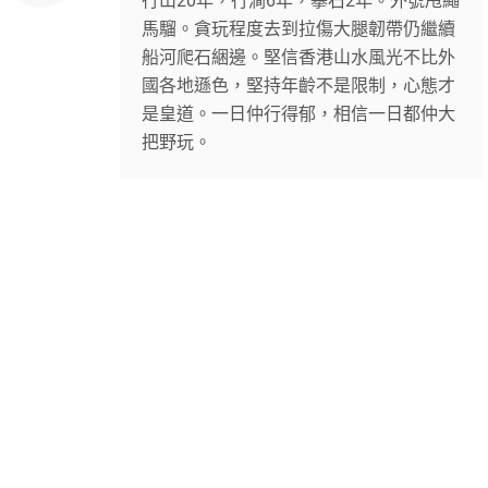
行山20年，行澗6年，攀石2年。外號甩繩
馬騮。貪玩程度去到拉傷大腿韌帶仍繼續
船河爬石綑邊。堅信香港山水風光不比外
國各地遜色，堅持年齡不是限制，心態才
是皇道。一日仲行得郁，相信一日都仲大
把野玩。