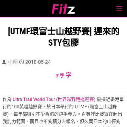
[UTMF環富士山越野賽] 遲來的
STY包膠
小昭
2018-05-24
Increase
字
Reset
Decrease
字
字
font
font
font
size.
size.
size.
作為
Ultra Trail World Tour (世界越野跑巡迴賽)
最接近香港舉
行的100英哩越野賽，於日本舉行的 UTMF (環富士山越野
賽)，每年都吸引不少香港的跑手參與。百英哩比賽實在超出
我能力範圍，而且也不夠積分去報名，但久聞日本的山徑夠