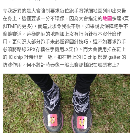
令我訝異的是大會強制要求每位跑手將詳細地圖列印出來帶
在身上，這個要求十分不環保，因為大會指定的
地圖
多達8頁
(UTMF的更多)，而這要求令我很不解，如果說要保障跑手不
偏離賽道，這樣簡陋的地圖加上沒有指南針根本沒什麼作
用，更何況大部分跑手未必懂得圖針技巧，還不如要求跑手
必須將路線GPX存檔在手機用以定位。而大會使用扣在鞋上
的 IC chip 計時也是一絕，扣在鞋上的 IC chip 影響 gaiter 的
防沙作用，何不將計時器像一般比賽那樣配在號碼布上?